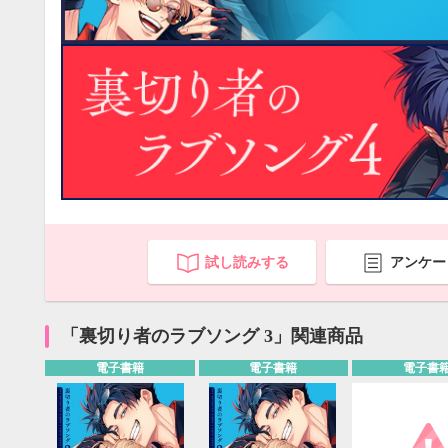
試し読みする
アンケー
「裏切り者のラブソング 3」関連商品
9月
電子書籍
電子書籍
電子書
SUN
MON
TUE
WED
THU
FRI
SAT
SUN
MON
TUE
1
2
3
4
5
6
7
8
9
10
11
12
4
5
6
13
14
15
16
17
18
19
11
12
13