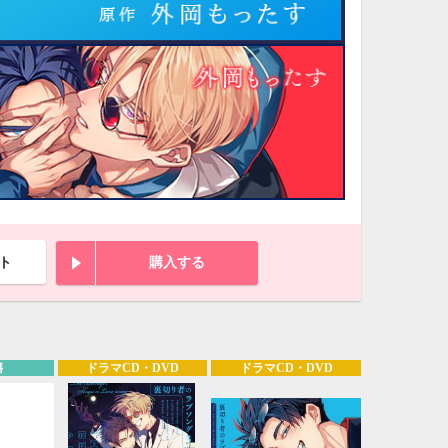
ト
購入する
10月
籍
ドラマCD・DVD
ドラマCD・DVD
WED
THU
FRI
SAT
1
2
3
7
8
9
10
14
15
16
17