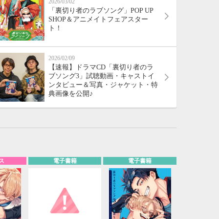
2026/03/02
「裏切り者のラブソング」POP UP
SHOP＆アニメイトフェアスター
ト！
2026/02/09
【速報】ドラマCD「裏切り者のラ
ブソング3」試聴動画・キャストイ
ンタビュー＆写真・ジャケット・特
典画像を公開♪
ス
電子書籍
電子書籍