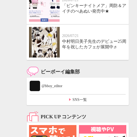
2026/07/21
「ピンキーナイトメア」周防＆ア
イチのぺあぬい発売中★
2026/07/21
中村明日美子先生のデビュー25周
年を祝したカフェが展開中♬
ビーボーイ編集部
@bboy_editor
SNS一覧
PICK UP コンテンツ