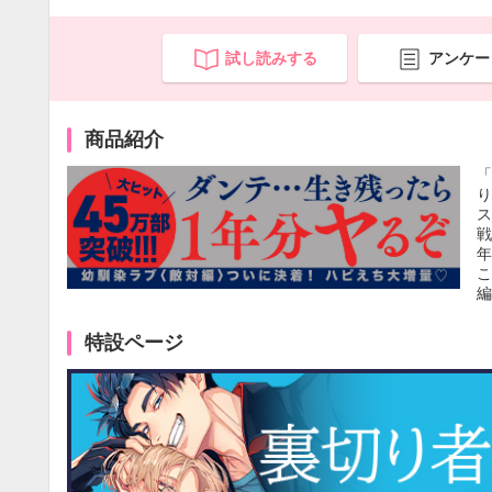
試し読みする
アンケー
商品紹介
年
こ
編
特設ページ