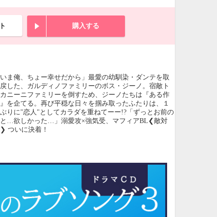
ト
購入する
「いま俺、ちょー幸せだから」最愛の幼馴染・ダンテを取
り戻した、ガルディノファミリーのボス・ジーノ。宿敵ト
スカニーニファミリーを倒すため、ジーノたちは『ある作
戦』を企てる。再び平穏な日々を掴み取ったふたりは、１
ぶりに"恋人"としてカラダを重ねてーー!?「ずっとお前の
と…欲しかった…」溺愛攻×強気受、マフィアBL❮敵対
❯ ついに決着！