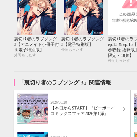
20
21
22
23
24
25
26
18
19
20
27
28
29
30
25
26
27
裏切り者のラブソング
裏切り者のラブソング
裏切り者のラ
3【アニメイト小冊子付
3【電子特別版】
ep.13 & ep.
外岡もったす
＆電子特別版】
巻収録 抜粋版
外岡もったす
限定・18禁】
外岡もったす
「裏切り者のラブソング 3」関連情報
2026/05/20
【本日からSTART】『ビーボーイ
コミックスフェア2026第1弾』