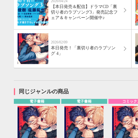
2026/04/24
【本日発売＆配信】ドラマCD「裏
切り者のラブソング3」発売記念フ
ェア＆キャンペーン開催中♪
2026/02/09
本日発売！「裏切り者のラブソン
グ 4」
同じジャンルの商品
電子書籍
電子書籍
コミック