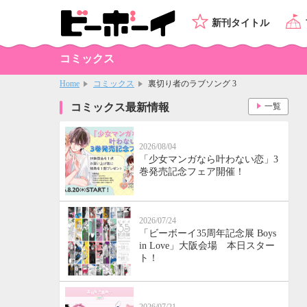
新刊タイトル
コミックス
Home
コミックス
裏切り者のラブソング 3
コミックス最新情報
一覧
2026/08/04
「少女マンガなら叶わない恋」3
巻発売記念フェア開催！
2026/07/24
「ビーボーイ35周年記念展 Boys
in Love」大阪会場 本日スター
ト！