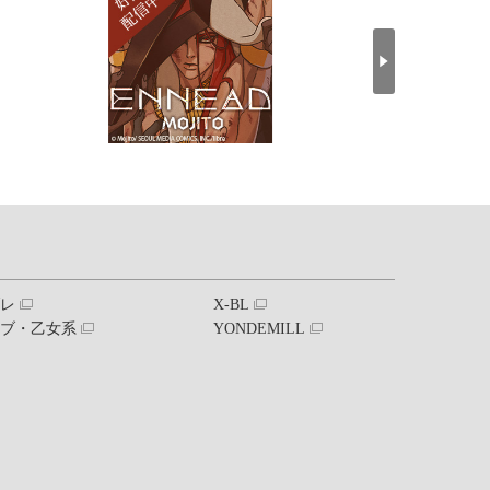
ブレ
X-BL
ラブ・乙女系
YONDEMILL