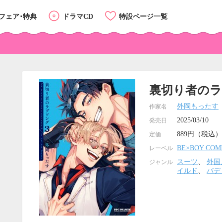
フェア･特典
ドラマCD
特設ページ一覧
裏切り者のラ
外岡もったす
作家名
2025/03/10
発売日
889円（税込）
定価
BE×BOY COM
レーベル
スーツ
、
外国
ジャンル
イルド
、
バデ