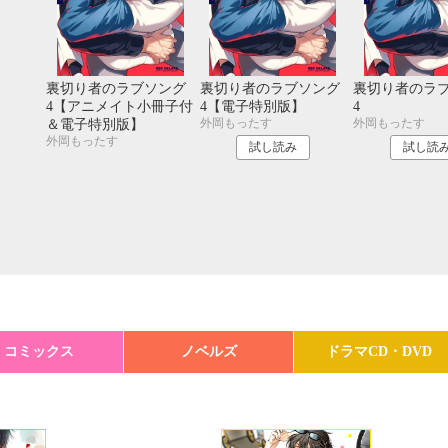
裏切り者のラブソング
裏切り者のラブソング
裏切り者のラ
4【アニメイト小冊子付
4【電子特別版】
4
外岡もったす
外岡もったす
＆電子特別版】
外岡もったす
試し読み
試し読
コミックス
ノベルズ
ドラマCD・DVD