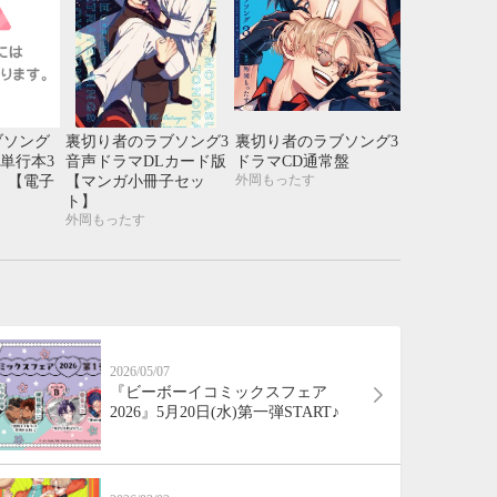
21
22
23
24
28
29
30
31
ブソング
裏切り者のラブソング3
裏切り者のラブソング3
15【単行本3
音声ドラマDLカード版
ドラマCD通常盤
外岡もったす
】【電子
【マンガ小冊子セッ
ト】
外岡もったす
2026/05/07
『ビーボーイコミックスフェア
2026』5月20日(水)第一弾START♪