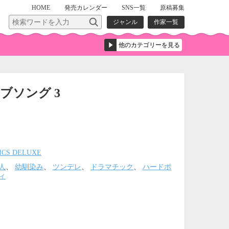
HOME
発売
カレンダー
SNS一覧
原稿募集
ジャンル
作家一覧
ブソング 3
ICS DELUXE
人
、
幼馴染み
、
ツンデレ
、
ドラマチック
、
ハードボ
ィ