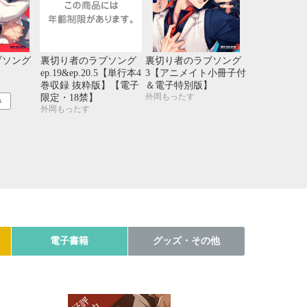
ブソング
裏切り者のラブソング
裏切り者のラブソング
ep.19&ep.20.5【単行本4
3【アニメイト小冊子付
巻収録 抜粋版】【電子
＆電子特別版】
外岡もったす
限定・18禁】
み
外岡もったす
電子書籍
グッズ・その他