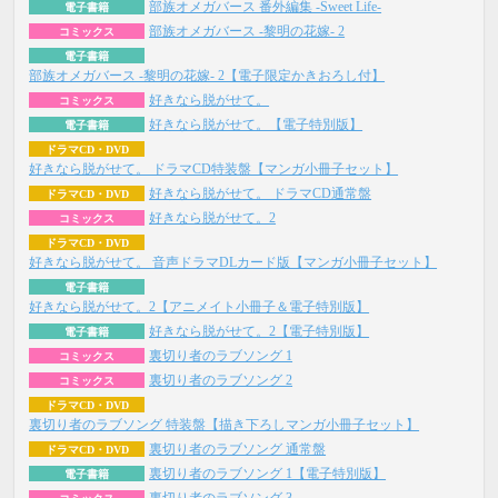
部族オメガバース 番外編集 -Sweet Life-
電子書籍
部族オメガバース -黎明の花嫁- 2
コミックス
電子書籍
部族オメガバース -黎明の花嫁- 2【電子限定かきおろし付】
好きなら脱がせて。
コミックス
好きなら脱がせて。【電子特別版】
電子書籍
ドラマCD・DVD
好きなら脱がせて。 ドラマCD特装盤【マンガ小冊子セット】
好きなら脱がせて。 ドラマCD通常盤
ドラマCD・DVD
好きなら脱がせて。2
コミックス
ドラマCD・DVD
好きなら脱がせて。 音声ドラマDLカード版【マンガ小冊子セット】
電子書籍
好きなら脱がせて。2【アニメイト小冊子＆電子特別版】
好きなら脱がせて。2【電子特別版】
電子書籍
裏切り者のラブソング 1
コミックス
裏切り者のラブソング 2
コミックス
ドラマCD・DVD
裏切り者のラブソング 特装盤【描き下ろしマンガ小冊子セット】
裏切り者のラブソング 通常盤
ドラマCD・DVD
裏切り者のラブソング 1【電子特別版】
電子書籍
裏切り者のラブソング 3