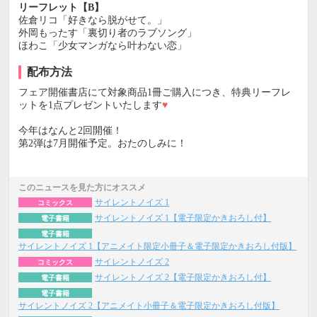
リーフレット【B】
佐倉リコ「好きなら脱がせて。」
外岡もったす「裏切り者のラブソング」
ほわこ「少女マンガなら叶わない恋」
配布方法
フェア開催書店にて対象商品1冊ご購入につき、特典リーフレ
ットを1点プレゼントいたします
♥
今年はなんと2回開催！
第2弾は7月開催予定。おたのしみに！
このニュースを見た方にオススメ
サイレントノイズ 1
コミックス
サイレントノイズ 1【電子限定かきおろし付】
電子書籍
電子書籍
サイレントノイズ 1【アニメイト限定小冊子＆電子限定かきおろし付版】
サイレントノイズ 2
コミックス
サイレントノイズ 2【電子限定かきおろし付】
電子書籍
電子書籍
サイレントノイズ 2【アニメイト小冊子＆電子限定かきおろし付版】