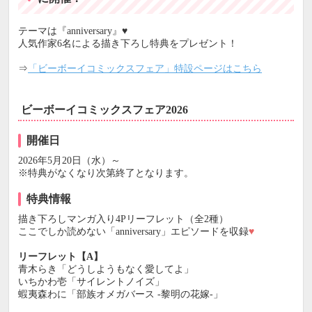
テーマは『anniversary』♥
人気作家6名による描き下ろし特典をプレゼント！
⇒
「ビーボーイコミックスフェア」特設ページはこちら
ビーボーイコミックスフェア2026
開催日
2026年5月20日（水）～
※特典がなくなり次第終了となります。
特典情報
描き下ろしマンガ入り4Pリーフレット（全2種）
ここでしか読めない「anniversary」エピソードを収録
♥
リーフレット【A】
青木らき「どうしようもなく愛してよ」
いちかわ壱「サイレントノイズ」
蝦夷森わに「部族オメガバース -黎明の花嫁-」