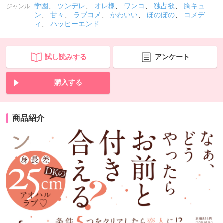
学園
、
ツンデレ
、
オレ様
、
ワンコ
、
独占欲
、
胸キュ
ジャンル
ン
、
甘々
、
ラブコメ
、
かわいい
、
ほのぼの
、
コメデ
ィ
、
ハッピーエンド
試し読みする
アンケート
購入する
商品紹介