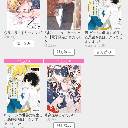
ウラハラ・ドリーミング
凸凹×コミュニケーショ
BLゲームの世界に転生し
ン【電子限定かきおろし
た悪役令息は、グレてし
淀川ゆお
付】
まいました
試し読み
芽沢めい
奏ユミカ、八重
試し読み
試し読み
コミックス
コミックス
BLゲームの世界に転生し
氷高先輩はかわいい
た悪役令息は、グレてし
雨乃けい
まいました
試し読み
奏ユミカ、八重