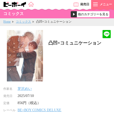
発売
日
メニュー
コミックス
Home
コミックス
凸凹×コミュニケーション
凸凹×コミュニケーション
芽沢めい
作家名
2025/07/10
発売日
856円（税込）
定価
BE×BOY COMICS DELUXE
レーベル