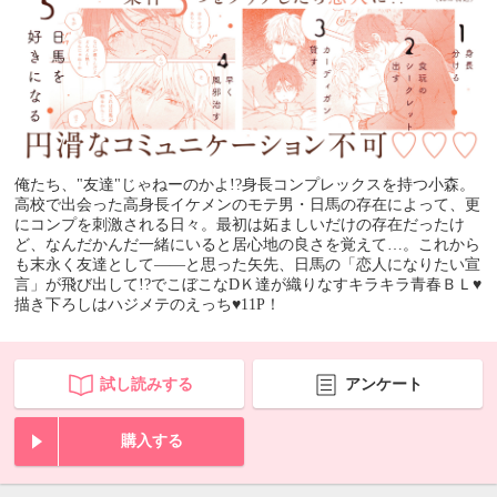
俺たち、"友達"じゃねーのかよ!?身長コンプレックスを持つ小森。
高校で出会った高身長イケメンのモテ男・日馬の存在によって、更
にコンプを刺激される日々。最初は妬ましいだけの存在だったけ
ど、なんだかんだ一緒にいると居心地の良さを覚えて…。これから
も末永く友達として――と思った矢先、日馬の「恋人になりたい宣
言」が飛び出して!?でこぼこなDＫ達が織りなすキラキラ青春ＢＬ♥
描き下ろしはハジメテのえっち♥11P！
試し読みする
アンケート
購入する