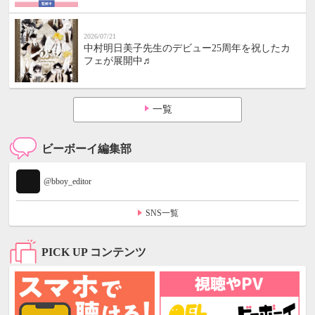
2026/07/21
中村明日美子先生のデビュー25周年を祝したカ
フェが展開中♬
一覧
ビーボーイ編集部
@bboy_editor
SNS一覧
PICK UP コンテンツ