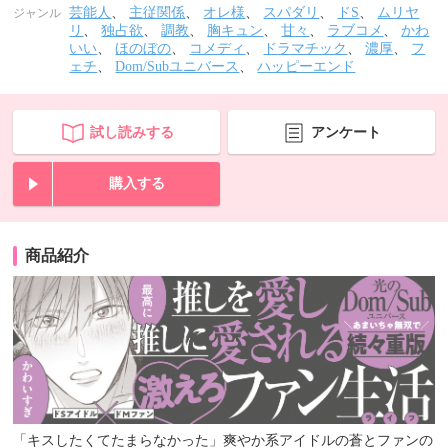
芸能人
、
主従関係
、
オレ様
、
スパダリ
、
ドS
、
ムリヤ
ジャンル
リ
、
独占欲
、
調教
、
胸キュン
、
甘々
、
ラブコメ
、
かわ
いい
、
ほのぼの
、
コメディ
、
ドラマチック
、
濃厚
、
フ
ェチ
、
Dom/Subユニバース
、
ハッピーエンド
試し読みする
アンケート
購入する
商品紹介
「キスしたくてたまらなかった」爽やか系アイドルの蒼とファンの