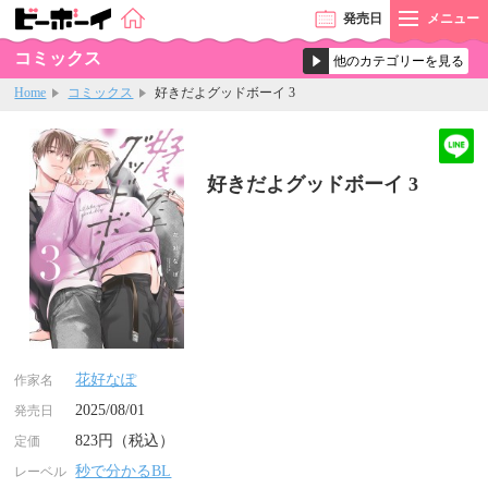
発売
日
メニュー
コミックス
Home
コミックス
好きだよグッドボーイ 3
好きだよグッドボーイ 3
花好なぽ
作家名
2025/08/01
発売日
823円（税込）
定価
秒で分かるBL
レーベル