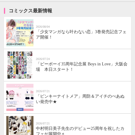
コミックス最新情報
2026/08/04
「少女マンガなら叶わない恋」3巻発売記念フェ
ア開催！
2026/07/24
「ビーボーイ35周年記念展 Boys in Love」大阪会
場 本日スタート！
2026/07/21
「ピンキーナイトメア」周防＆アイチのぺあぬ
い発売中★
2026/07/21
中村明日美子先生のデビュー25周年を祝したカ
フェが展開中♬