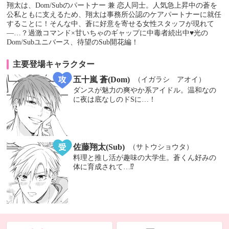
翔太は、Dom/Subのパートナー 兼 恋人同士。人気急上昇中の蒼を
公私ともに支えるため、翔太は事務所公認のケアパートナーに就任
することに！そんな中、蒼に好意を寄せる女性スタッフが現れて
―…？過激コマンド×甘いちゃのギャップに中毒者続出中♥光の
Dom/Subユニバース、待望のSub開花編！
主要登場キャラクター
五十嵐 蒼(Dom)
（イガラシ アオイ）
ダンスが魅力の爽やか系アイドル。温和なの
に夜は底なしのドSに…！
佐藤翔太(Sub)
（サトウショウタ）
料理と推し活が趣味の大学生。蒼くん好みの
体に育成されて…⁉