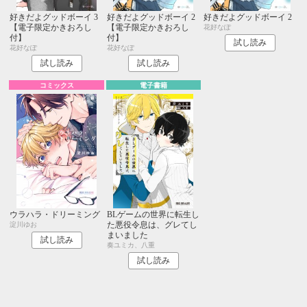
好きだよグッドボーイ 3
好きだよグッドボーイ 2
好きだよグッドボーイ 2
【電子限定かきおろし
【電子限定かきおろし
花好なぽ
付】
付】
試し読み
花好なぽ
花好なぽ
試し読み
試し読み
コミックス
電子書籍
ウラハラ・ドリーミング
BLゲームの世界に転生し
た悪役令息は、グレてし
淀川ゆお
まいました
試し読み
奏ユミカ、八重
試し読み