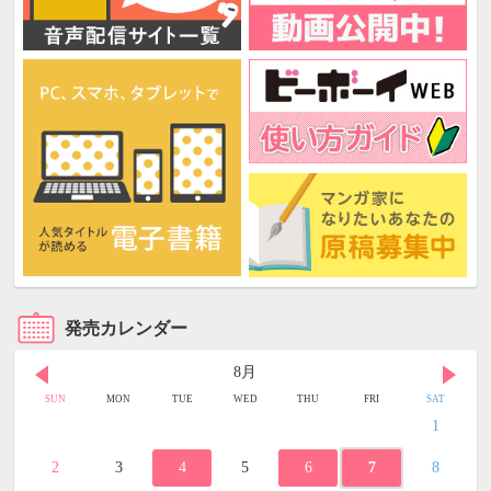
発売カレンダー
8月
SUN
MON
TUE
WED
THU
FRI
SAT
1
2
3
4
5
6
7
8