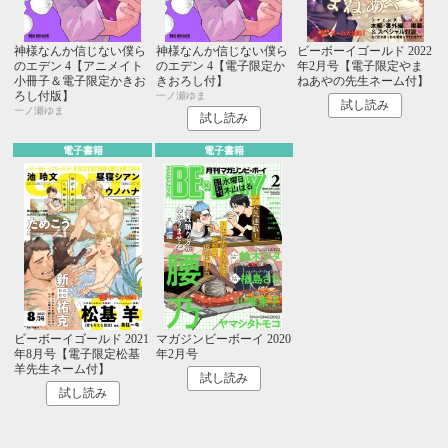
神様なんか信じない僕ら
神様なんか信じない僕ら
ビーボーイゴールド 2022
のエデン 4【アニメイト
のエデン 4【電子限定か
年2月号【電子限定やま
小冊子＆電子限定かきお
きおろし付】
ねあやの先生ネーム付】
ろし付版】
一ノ瀬ゆま
試し読み
一ノ瀬ゆま
試し読み
電子書籍
電子書籍
ビーボーイゴールド 2021
マガジンビーボーイ 2020
年8月号【電子限定松基
年2月号
羊先生ネーム付】
試し読み
試し読み