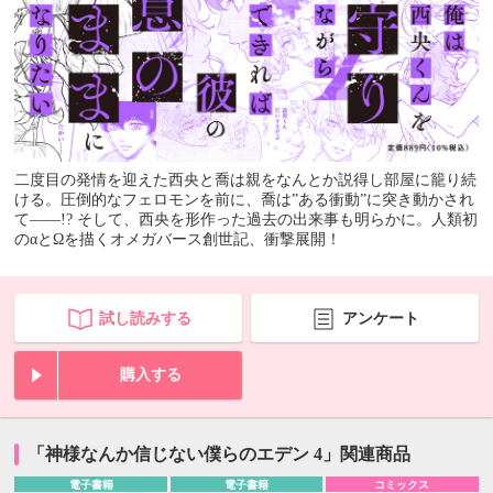
二度目の発情を迎えた西央と喬は親をなんとか説得し部屋に籠り続
ける。圧倒的なフェロモンを前に、喬は”ある衝動”に突き動かされ
て――!? そして、西央を形作った過去の出来事も明らかに。人類初
のαとΩを描くオメガバース創世記、衝撃展開！
試し読みする
アンケート
購入する
「神様なんか信じない僕らのエデン 4」関連商品
電子書籍
電子書籍
コミックス