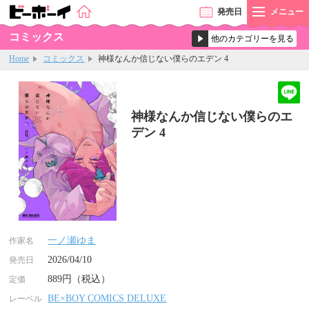
発売
日
メニュー
コミックス
Home
コミックス
神様なんか信じない僕らのエデン 4
神様なんか信じない僕らのエ
デン 4
一ノ瀬ゆま
作家名
2026/04/10
発売日
889円（税込）
定価
BE×BOY COMICS DELUXE
レーベル