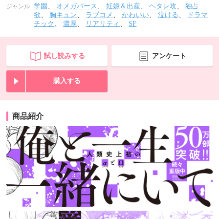
学園
、
オメガバース
、
妊娠＆出産
、
ヘタレ攻
、
独占
ジャンル
欲
、
胸キュン
、
ラブコメ
、
かわいい
、
泣ける
、
ドラマ
チック
、
濃厚
、
リアリティ
、
SF
試し読みする
アンケート
購入する
商品紹介