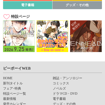
電子書籍
グッズ・その他
特設ページ
ビーボーイWEB
HOME
雑誌・アンソロジー
新刊タイトル
コミックス
フェア･特典
ノベルズ
特設ページ一覧
ドラマCD・DVD
最新情報
電子書籍
発売カレンダー
グッズ・その他