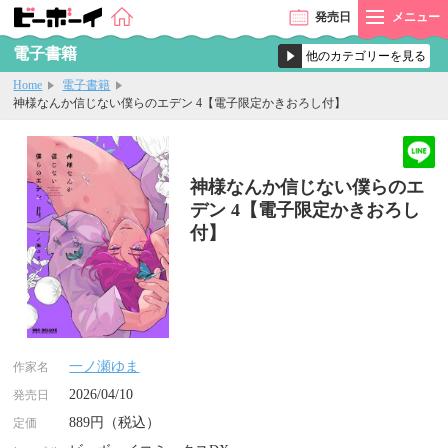
発売
日
メニュー
電子書籍
Home
電子書籍
神様なんか信じない僕らのエデン 4【電子限定かきおろし付】
神様なんか信じない僕らのエ
デン 4【電子限定かきおろし
付】
一ノ瀬ゆま
作家名
2026/04/10
発売日
889円（税込）
定価