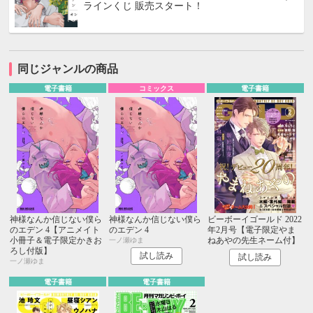
ラインくじ 販売スタート！
同じジャンルの商品
電子書籍
コミックス
電子書籍
神様なんか信じない僕ら
神様なんか信じない僕ら
ビーボーイゴールド 2022
のエデン 4【アニメイト
のエデン 4
年2月号【電子限定やま
小冊子＆電子限定かきお
ねあやの先生ネーム付】
一ノ瀬ゆま
ろし付版】
試し読み
試し読み
一ノ瀬ゆま
電子書籍
電子書籍