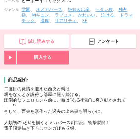
ビーボーイコミックスDX
レーベル
学園
、
オメガバース
、
妊娠＆出産
、
ヘタレ攻
、
独占
ジャンル
欲
、
胸キュン
、
ラブコメ
、
かわいい
、
泣ける
、
ドラマ
チック
、
濃厚
、
リアリティ
、
SF
試し読みする
アンケート
購入する
商品紹介
二度目の発情を迎えた西央と喬は
親をなんとか説得し部屋に籠り続ける。
圧倒的なフェロモンを前に、喬は”ある衝動”に突き動かされて
――!?
そして、西央を形作った過去の出来事も明らかに。
人類初のαとΩを描くオメガバース創世記、衝撃展開！
電子限定描き下ろしマンガ1Pも収録。