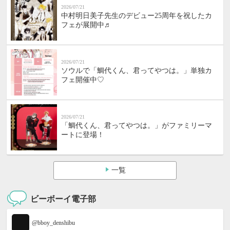
2026/07/21
中村明日美子先生のデビュー25周年を祝したカ
フェが展開中♬
2026/07/21
ソウルで「鯛代くん、君ってやつは。」単独カ
フェ開催中♡
2026/07/21
「鯛代くん、君ってやつは。」がファミリーマ
ートに登場！
一覧
ビーボーイ電子部
@bboy_denshibu