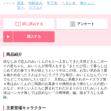
親友
、
幼馴染み
、
年下攻
、
ヘタレ攻
、
胸キュン
、
ジャンル
甘々
、
ラブコメ
試し読みする
アンケート
購入する
商品紹介
幼なじみで恋人のみいくんのもとへ上京してきた天然どさんこボー
イの恵ちゃん。みいくんが管理人をする『またたび荘』で暮らしは
じめて次の春で１年が経とうという今日この頃。お互い求め合う愛
を確かめ合った２人はさらにラブラブな毎日。みいくんなんていつ
でもどこでもHがしたいほど！ 天然ねこ系癒されボーイズラブ第
４巻はみいくんのご両親のお墓参りや偶然出会う懐かしい人の想い
人など…やさしい人たちに囲まれてわだかまりがとけたみいくんの
涙はハンカチ無しでは読めない『小樽帰郷』編。描き下ろしも収
録。
主要登場キャラクター