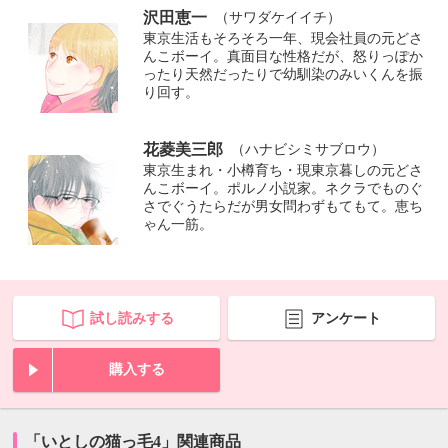
沢田恵一
（サワダケイイチ）
東京生活もそろそろ一年、現会社員の元どさ
んこボーイ。真面目な性格だが、怒りっぽか
ったり天然だったりで幼馴染のみいくんを振
り回す。
花菱美三郎
（ハナビシミサブロウ）
東京生まれ・小樽育ち・現東京暮しの元どさ
んこボーイ。ポルノ小説家。ネクラでものぐ
さでぐうたらだが男女問わずもてもて。恵ち
ゃん一筋。
試し読みする
アンケート
購入する
「いとしの猫っ毛4」関連商品