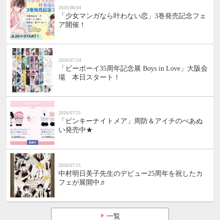
2026/08/04
「少女マンガなら叶わない恋」3巻発売記念フェ
ア開催！
2026/07/24
「ビーボーイ35周年記念展 Boys in Love」大阪会
場 本日スタート！
2026/07/21
「ピンキーナイトメア」周防＆アイチのぺあぬ
い発売中★
2026/07/21
中村明日美子先生のデビュー25周年を祝したカ
フェが展開中♬
一覧