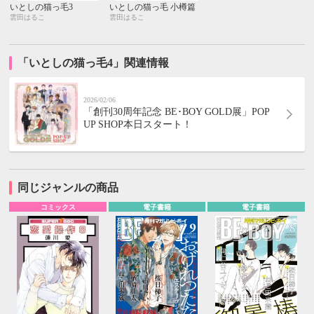
いとしの猫っ毛3
いとしの猫っ毛 小樽篇
雲田はるこ
雲田はるこ
「いとしの猫っ毛4」関連情報
2026/02/06
「創刊30周年記念 BE･BOY GOLD展」POP
UP SHOP本日スタート！
同じジャンルの商品
コミックス
電子書籍
電子書籍