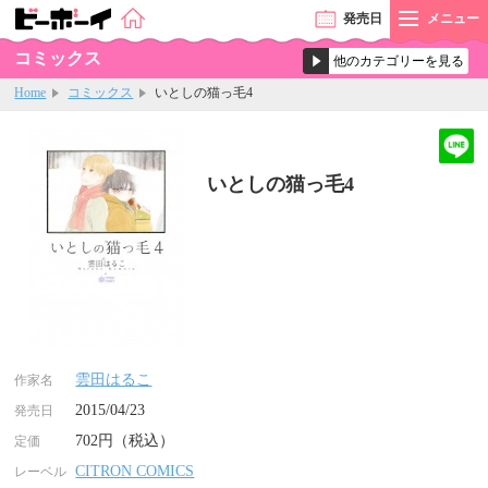
発売
日
メニュー
コミックス
Home
コミックス
いとしの猫っ毛4
いとしの猫っ毛4
雲田はるこ
作家名
2015/04/23
発売日
702円（税込）
定価
CITRON COMICS
レーベル