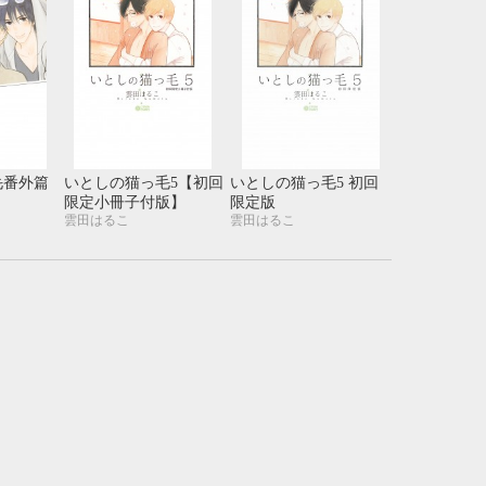
毛番外篇
いとしの猫っ毛5【初回
いとしの猫っ毛5 初回
限定小冊子付版】
限定版
雲田はるこ
雲田はるこ
10月
WED
THU
FRI
SAT
1
2
3
7
8
9
10
14
15
16
17