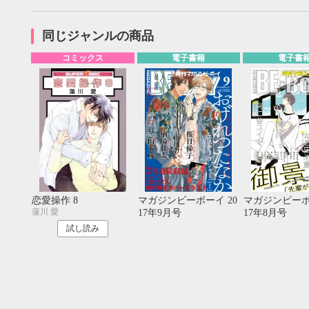
20
21
22
23
24
25
26
18
19
20
27
28
29
30
25
26
27
同じジャンルの商品
コミックス
電子書籍
電子書
恋愛操作 8
マガジンビーボーイ 20
マガジンビーボ
蓮川 愛
17年9月号
17年8月号
試し読み