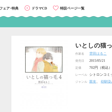
フェア･特典
ドラマCD
特設ページ一覧
いとしの猫っ
雲田はるこ
作家名
2015/05/21
発売日
702円（税込）
定価
シトロンコミ
レーベル
親友
、
幼馴染
ジャンル