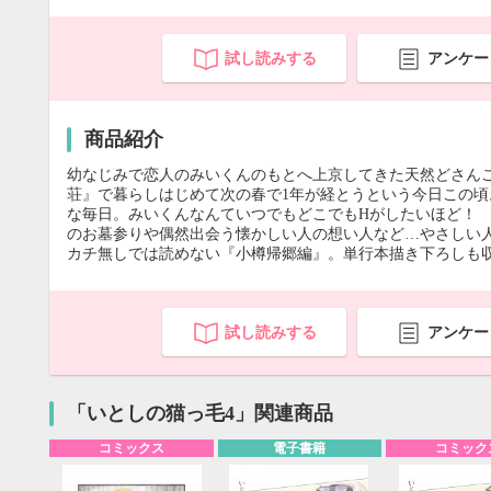
試し読みする
アンケー
商品紹介
幼なじみで恋人のみいくんのもとへ上京してきた天然どさん
荘』で暮らしはじめて次の春で1年が経とうという今日この頃
な毎日。みいくんなんていつでもどこでもHがしたいほど！ 
のお墓参りや偶然出会う懐かしい人の想い人など…やさしい
カチ無しでは読めない『小樽帰郷編』。単行本描き下ろしも
試し読みする
アンケー
「いとしの猫っ毛4」関連商品
コミックス
電子書籍
コミック