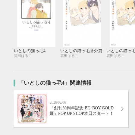
いとしの猫っ毛4
いとしの猫っ毛番外篇
いとしの猫っ
雲田はるこ
雲田はるこ
雲田はるこ
「いとしの猫っ毛4」関連情報
2026/02/06
「創刊30周年記念 BE･BOY GOLD
9月
展」POP UP SHOP本日スタート！
SUN
MON
TUE
WED
THU
FRI
SAT
SUN
MON
TUE
1
2
3
4
5
6
7
8
9
10
11
12
4
5
6
13
14
15
16
17
18
19
11
12
13