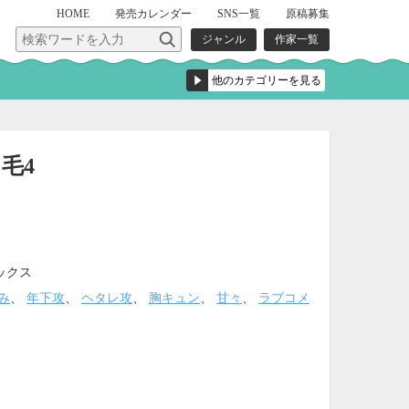
HOME
発売
カレンダー
SNS一覧
原稿募集
ジャンル
作家一覧
毛4
ックス
み
、
年下攻
、
ヘタレ攻
、
胸キュン
、
甘々
、
ラブコメ