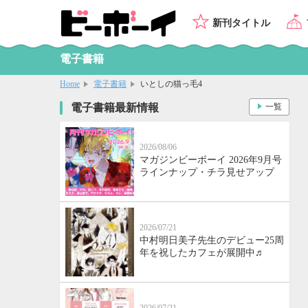
新刊タイトル
電子書籍
Home
電子書籍
いとしの猫っ毛4
電子書籍最新情報
一覧
2026/08/06
マガジンビーボーイ 2026年9月号
ラインナップ・チラ見せアップ
2026/07/21
中村明日美子先生のデビュー25周
年を祝したカフェが展開中♬