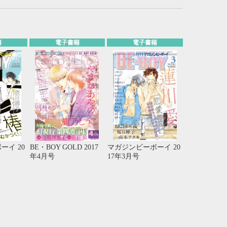
21
22
23
24
28
29
30
31
籍
電子書籍
電子書籍
ーイ 20
BE・BOY GOLD 2017
マガジンビーボーイ 20
年4月号
17年3月号