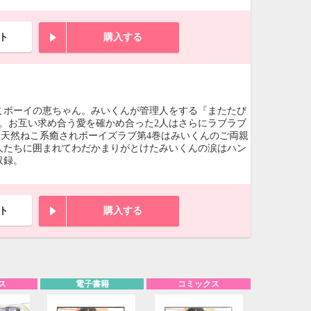
ト
購入する
こボーイの恵ちゃん。みいくんが管理人をする『またたび
。お互い求め合う愛を確かめ合った2人はさらにラブラブ
天然ねこ系癒されボーイズラブ第4巻はみいくんのご両親
人たちに囲まれてわだかまりがとけたみいくんの涙はハン
収録。
ト
購入する
ス
電子書籍
コミックス