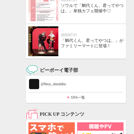
2026/07/21
ソウルで「鯛代くん、君ってやつ
は。」単独カフェ開催中♡
2026/07/21
「鯛代くん、君ってやつは。」が
ファミリーマートに登場！
ビーボーイ電子部
@bboy_denshibu
SNS一覧
PICK UP コンテンツ