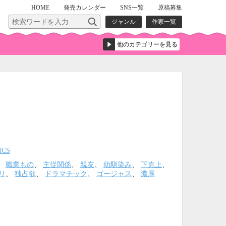
HOME
発売
カレンダー
SNS一覧
原稿募集
ジャンル
作家一覧
ICS
、
職業もの
、
主従関係
、
親友
、
幼馴染み
、
下克上
、
リ
、
独占欲
、
ドラマチック
、
ゴージャス
、
濃厚