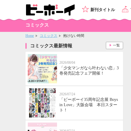
新刊タイトル
コミックス
Home
コミックス
抱けない時間
コミックス最新情報
一覧
2026/08/04
「少女マンガなら叶わない恋」3
巻発売記念フェア開催！
2026/07/24
「ビーボーイ35周年記念展 Boys
in Love」大阪会場 本日スター
ト！