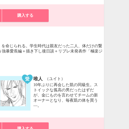
購入する
」を命じられる。学生時代は親友だった二人、体だけの繋
合う強暴愛長編＋描き下し後日談＋リブレ未発表作「極楽ジ
唯人
（ユイト）
10年ぶりに再会した凱の同級生。ス
トイックな孤高の男だったはずだ
が、金にものを言わせてチームの新
オーナーとなり、毎夜凱の体を買う
―。
購入する