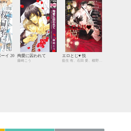
21
22
23
24
28
29
30
31
ーイ 20
殉愛に囚われて
エロとじ♥ 悦
藤崎こう
藍生 有、石田 要、櫛野ゆい、せら、青野ちなつ、門地かおり、桂生青依、鳥海よう子、中原一也、高嶋上総、砂床あい、加東セツコ、華藤えれな、幸村佳苗、御堂なな子、山田2丁目、秋山みち花、稲荷家房之介、鈴木あみ、にゑ、いとう由貴、佳門サエコ、水戸 泉、名取いさと、宇喜田ふゆ、にやま、Ciel