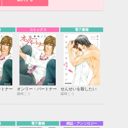
籍
コミックス
電子書籍
ートナー
オンリー・パートナー
せんせいを殺したい
藤崎こう
藤崎こう
10月
WED
THU
FRI
SAT
1
2
3
7
8
9
10
籍
電子書籍
雑誌・アンソロジー
14
15
16
17