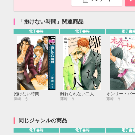
「抱けない時間」関連商品
電子書籍
電子書籍
電子書
抱けない時間
離れられない二人
オンリー・パ
藤崎こう
藤崎こう
藤崎こう
9月
SUN
MON
TUE
WED
THU
FRI
SAT
SUN
MON
TUE
同じジャンルの商品
1
2
3
4
5
6
7
8
9
10
11
12
4
5
6
電子書籍
電子書籍
電子書
13
14
15
16
17
18
19
11
12
13