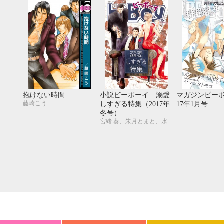
20
21
22
23
24
25
26
18
19
20
27
28
29
30
25
26
27
抱けない時間
小説ビーボーイ 溺愛
マガジンビーボ
藤崎こう
しすぎる特集（2017年
17年1月号
冬号）
宮緒 葵、朱月とまと、水壬楓子、しおべり由生、吉田ナツ、森原八鹿、彩寧一叶、高世ナオキ、遠野春日、円陣闇丸、東野ゆき、園千代子、東野 海、林 マキ、永井三郎、福嶋ユッカ、モリフジ、黒田 屑、ゆうき