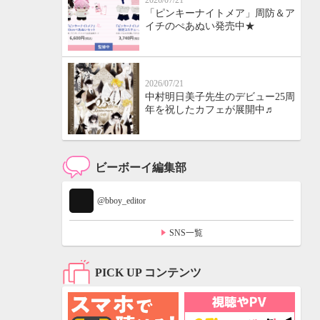
2026/07/21
「ピンキーナイトメア」周防＆ア
イチのぺあぬい発売中★
2026/07/21
中村明日美子先生のデビュー25周
年を祝したカフェが展開中♬
ビーボーイ編集部
@bboy_editor
SNS一覧
PICK UP コンテンツ