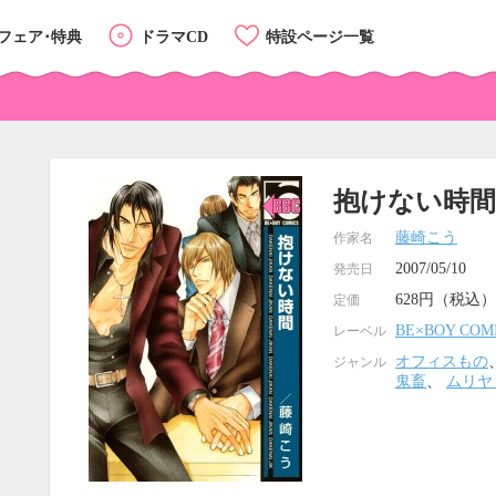
フェア･特典
ドラマCD
特設ページ一覧
抱けない時間
藤崎こう
作家名
2007/05/10
発売日
628円（税込）
定価
BE×BOY COM
レーベル
オフィスもの
ジャンル
鬼畜
、
ムリヤ