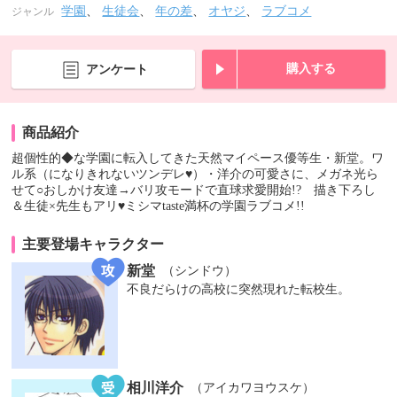
学園
、
生徒会
、
年の差
、
オヤジ
、
ラブコメ
ジャンル
購入する
アンケート
商品紹介
超個性的◆な学園に転入してきた天然マイペース優等生・新堂。ワ
ル系（になりきれないツンデレ♥）・洋介の可愛さに、メガネ光ら
せて○おしかけ友達→バリ攻モードで直球求愛開始!? 描き下ろし
＆生徒×先生もアリ♥ミシマtaste満杯の学園ラブコメ!!
主要登場キャラクター
新堂
（シンドウ）
不良だらけの高校に突然現れた転校生。
相川洋介
（アイカワヨウスケ）