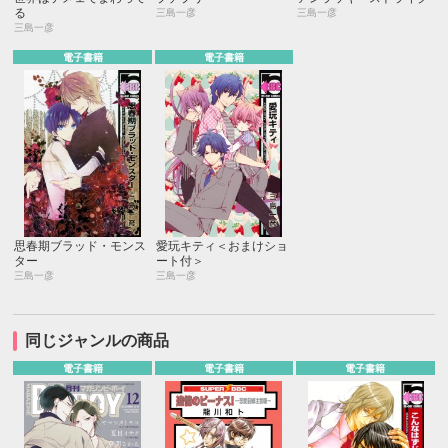
る
三島一彦
三島一彦
三島一彦
電子書籍
電子書籍
思春期ブラッド・モンス
愛玩キティ＜おまけショ
ター
ート付＞
三島一彦
三島一彦
同じジャンルの商品
電子書籍
電子書籍
電子書籍