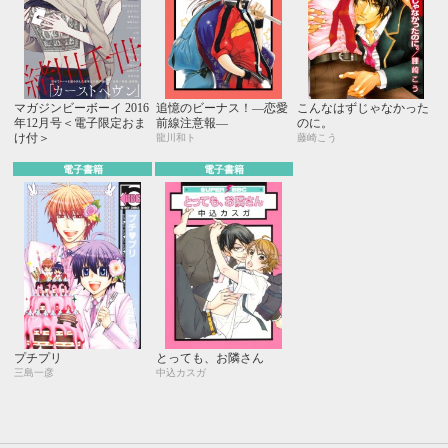
マガジンビーボーイ 2016
追憶のビーナス！―恋愛
こんなはずじゃなかった
年12月号＜電子限定おま
前線注意報―
のに。
け付＞
龍川和ト
藤崎こう
電子書籍
電子書籍
プチプリ
とっても、お隣さん
三島一彦
中込カスガ