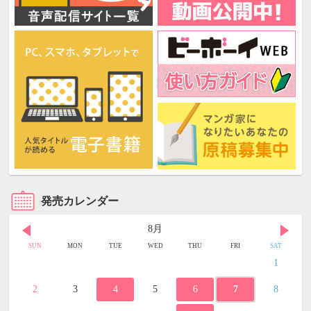
発売カレンダー
8月
SUN
MON
TUE
WED
THU
FRI
SAT
1
2
3
4
5
6
7
8