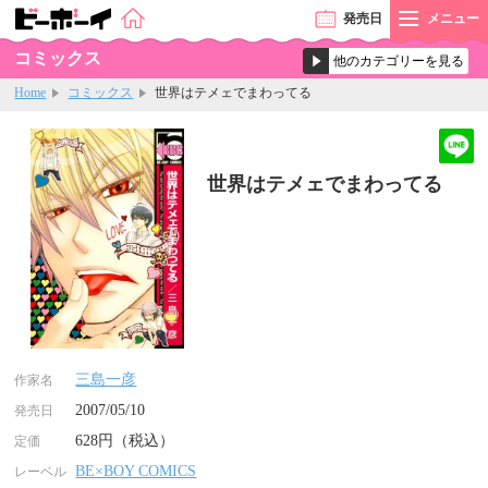
発売
日
メニュー
コミックス
Home
コミックス
世界はテメェでまわってる
世界はテメェでまわってる
三島一彦
作家名
2007/05/10
発売日
628円（税込）
定価
BE×BOY COMICS
レーベル