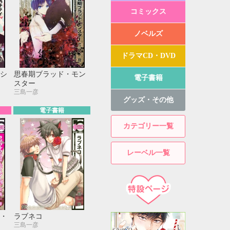
コミックス
ノベルズ
ドラマCD・DVD
シ
思春期ブラッド・モン
電子書籍
スター
三島一彦
グッズ・その他
電子書籍
カテゴリー一覧
レーベル一覧
・
ラブネコ
三島一彦