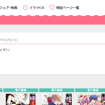
フェア･特典
ドラマCD
特設ページ一覧
マカズヒコ）
'∀')ノ
カテゴリーTOP
リスト
カード
電子書籍
電子書籍
電子書籍