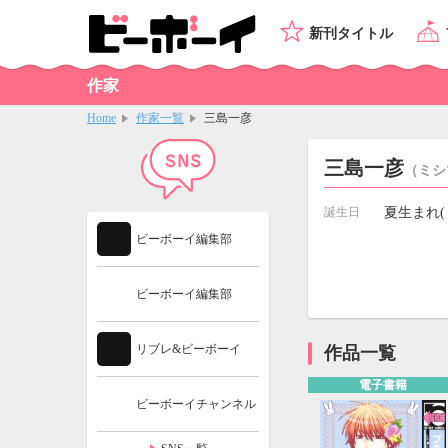
新刊タイトル
作家
Home
作家一覧
三島一彦
三島一彦
（ミシ
誕生日
夏生まれ(ｏ
ビーボーイ編集部
ビーボーイ編集部
リブレ&ビーボーイ
作品一覧
電子書籍
ビーボーイチャンネル