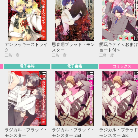
アンラッキーストライ
思春期ブラッド・モン
愛玩キティ＜おまけ
ク
スター
ョート付＞
三島一彦
三島一彦
三島一彦
電子書籍
電子書籍
コミックス
ラジカル・ブラッド・
ラジカル・ブラッド・
ラジカル・ブラッド
モンスター
モンスター 2nd
モンスター 2nd