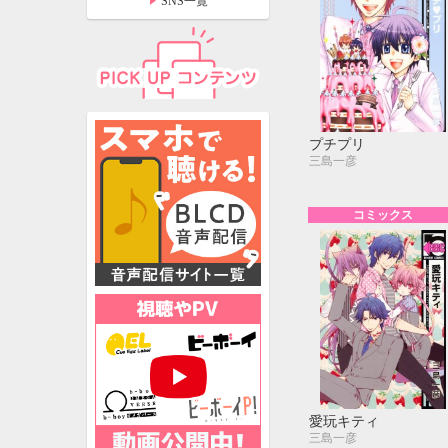
SNS一覧
プチプリ
三島一彦
コミックス
特設ページ
愛玩キティ
三島一彦