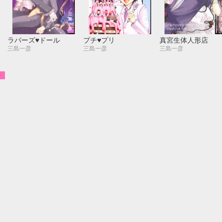
10月
SUN
MON
TUE
WED
THU
FRI
SAT
1
2
3
っ
ラバーズ♥ドール
プチ♥プリ
真宮生体人形店
4
5
6
7
8
9
10
三島一彦
三島一彦
三島一彦
11
12
13
14
15
16
17
18
19
20
21
22
23
24
25
26
27
28
29
30
31