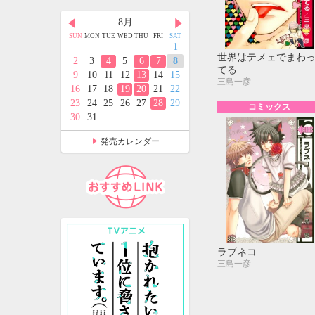
月
8月
9月
D
THU
FRI
SAT
SUN
MON
TUE
WED
THU
FRI
SAT
SUN
MON
TUE
WED
THU
FRI
SAT
2
3
4
1
1
2
3
4
5
世界はテメェでまわ
9
10
11
2
3
4
5
6
7
8
6
7
8
9
10
11
12
てる
5
16
17
18
9
10
11
12
13
14
15
13
14
15
16
17
18
19
三島一彦
2
23
24
25
16
17
18
19
20
21
22
20
21
22
23
24
25
26
9
30
31
23
24
25
26
27
28
29
27
28
29
30
コミックス
30
31
発売カレンダー
ラブネコ
三島一彦