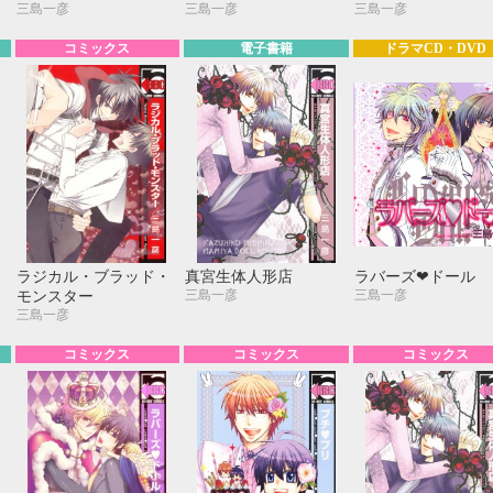
三島一彦
三島一彦
三島一彦
コミックス
電子書籍
ドラマCD・DVD
ラジカル・ブラッド・
真宮生体人形店
ラバーズ❤ドール
三島一彦
三島一彦
モンスター
三島一彦
コミックス
コミックス
コミックス