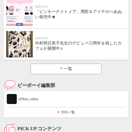
2026/07/21
「ピンキーナイトメア」周防＆アイチのぺあぬ
い発売中★
2026/07/21
中村明日美子先生のデビュー25周年を祝したカ
フェが展開中♬
一覧
ビーボーイ編集部
@bboy_editor
SNS一覧
PICK UP コンテンツ