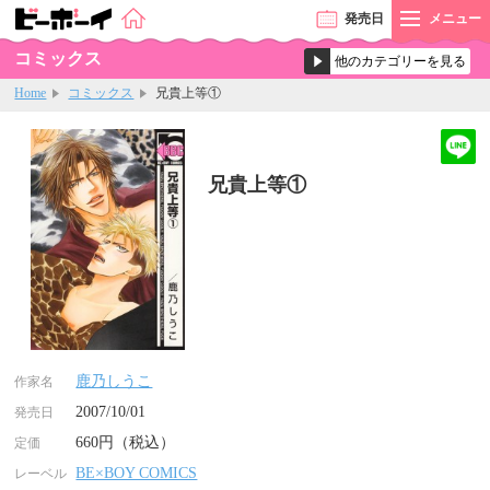
発売
日
メニュー
コミックス
Home
コミックス
兄貴上等①
兄貴上等①
鹿乃しうこ
作家名
2007/10/01
発売日
660円（税込）
定価
BE×BOY COMICS
レーベル