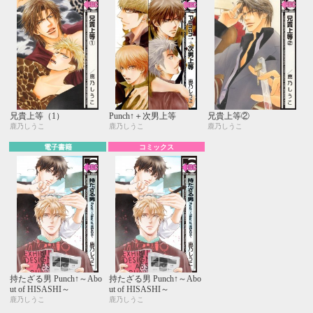
兄貴上等（1）
Punch↑＋次男上等
兄貴上等②
鹿乃しうこ
鹿乃しうこ
鹿乃しうこ
電子書籍
コミックス
持たざる男 Punch↑～Abo
持たざる男 Punch↑～Abo
ut of HISASHI～
ut of HISASHI～
鹿乃しうこ
鹿乃しうこ