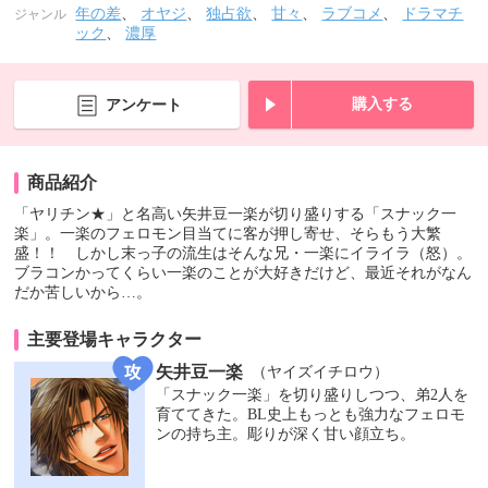
年の差
、
オヤジ
、
独占欲
、
甘々
、
ラブコメ
、
ドラマチ
ジャンル
ック
、
濃厚
購入する
アンケート
商品紹介
「ヤリチン★」と名高い矢井豆一楽が切り盛りする「スナック一
楽」。一楽のフェロモン目当てに客が押し寄せ、そらもう大繁
盛！！ しかし末っ子の流生はそんな兄・一楽にイライラ（怒）。
ブラコンかってくらい一楽のことが大好きだけど、最近それがなん
だか苦しいから…。
主要登場キャラクター
矢井豆一楽
（ヤイズイチロウ）
「スナック一楽」を切り盛りしつつ、弟2人を
育ててきた。BL史上もっとも強力なフェロモ
ンの持ち主。彫りが深く甘い顔立ち。