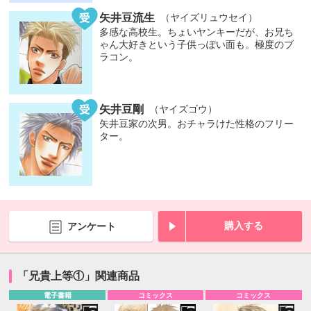
矢井豆流生
（ヤイズリュウセイ）
多感な高校生。ちょいヤンキーだが、お兄ち
ゃん大好きという子供っぽい面も。極度のブ
ラコン。
矢井豆剛
（ヤイズゴウ）
矢井豆家の次男。おチャラけた性格のフリー
ター。
購入する
アンケート
「兄貴上等①」関連商品
電子書籍
コミックス
コミックス