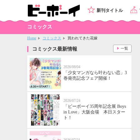
新刊タイトル
コミックス
Home
コミックス
買われてきた花嫁
コミックス最新情報
一覧
2026/08/04
「少女マンガなら叶わない恋」3
巻発売記念フェア開催！
2026/07/24
「ビーボーイ35周年記念展 Boys
in Love」大阪会場 本日スター
ト！