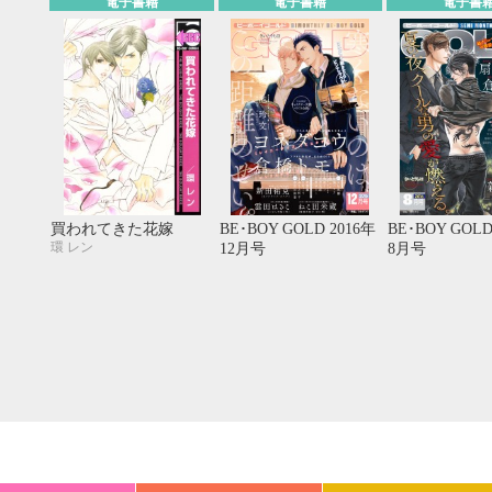
電子書籍
電子書籍
電子書
20
21
22
23
24
25
26
18
19
20
27
28
29
30
25
26
27
買われてきた花嫁
BE･BOY GOLD 2016年
BE･BOY GOLD
環 レン
12月号
8月号