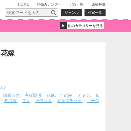
HOME
発売
カレンダー
SNS一覧
原稿募集
ジャンル
作家一覧
た花嫁
ICS
、
職業もの
、
主従関係
、
花嫁
、
年の差
、
オヤジ
、
鬼
、
独占欲
、
甘々
、
ラブコメ
、
ドラマチック
、
ゴージ