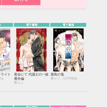
籍
電子書籍
電子書籍
フライト
夜会にて 代議士の一族
孤島の鬼
環 レン、江戸川乱歩
定＞
番外編
環 レン
10月
WED
THU
FRI
SAT
1
2
3
7
8
9
10
14
15
16
17