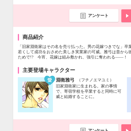
アンケート
商品紹介
「旧家淵衛家はその名を売り払った。男の花嫁つきでな」卒
若くして成功をおさめた美しき実業家の可威。雅弓は昔から
ためで!? 今宵、花嫁は組み敷かれ、強引に奪われる――！ 
主要登場キャラクター
淵衛雅弓
（フチノエマユミ）
旧家淵衛家に生まれる。家の事情
で、寄宿学校を卒業すると同時に可
威と結婚することに。
アンケート