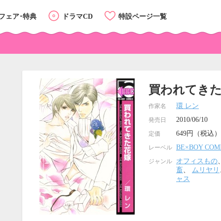
フェア･特典
ドラマCD
特設ページ一覧
買われてき
環 レン
作家名
2010/06/10
発売日
649円（税込）
定価
BE×BOY COM
レーベル
オフィスもの
ジャンル
畜
、
ムリヤリ
ャス