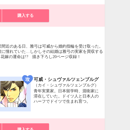
購入する
業間近のある日、雅弓は可威から婚約指輪を受け取った。
彼に憧れていた…しかしその結婚は雅弓の実家を買収する
花嫁の運命は!? 描き下ろし20ページ収録！
可威・シュヴァルツェンブルグ
（カイ・シュヴァルツェンブルグ）
青年実業家。日本留学時、淵衛家に
滞在していた。ドイツ人と日本人の
ハーフでドイツで生まれ育つ。
購入する