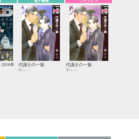
籍
電子書籍
コミックス
21
22
23
24
28
29
30
31
 2016年
代議士の一族
代議士の一族
環 レン
環 レン