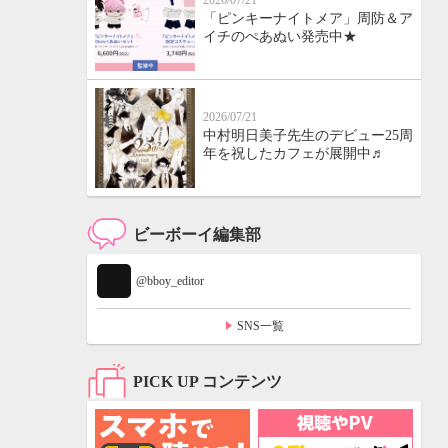
2026/07/21
「ピンキーナイトメア」周防＆ア
イチのぺあぬい発売中★
2026/07/21
中村明日美子先生のデビュー25周
年を祝したカフェが展開中♬
ビーボーイ編集部
@bboy_editor
SNS一覧
PICK UP コンテンツ