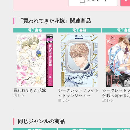
「買われてきた花嫁」関連商品
電子書籍
電子書籍
電子書
買われてきた花嫁
シークレットフライト
シークレット
環 レン
～トランジット～
休暇＜電子限
環 レン
環 レン
9月
SUN
MON
TUE
WED
THU
FRI
SAT
SUN
MON
TUE
1
2
3
4
5
同じジャンルの商品
6
7
8
9
10
11
12
4
5
6
13
14
15
16
17
18
19
11
12
13