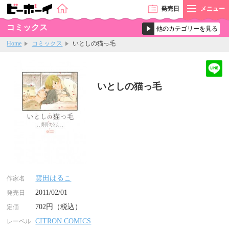
発売
日
メニュー
コミックス
Home
コミックス
いとしの猫っ毛
いとしの猫っ毛
雲田はるこ
作家名
2011/02/01
発売日
702円（税込）
定価
CITRON COMICS
レーベル