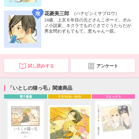
花菱美三郎
（ハナビシミサブロウ）
24歳、上京６年目の元どさんこボーイ。ポル
ノ小説家。ネクラでものぐさでぐうたらだが
男女問わずもてもて。恵ちゃん一筋。
試し読みする
アンケート
「いとしの猫っ毛」関連商品
電子書籍
ドラマCD・DVD
コミックス