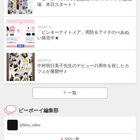
場 本日スタート！
2026/07/21
「ピンキーナイトメア」周防＆アイチのぺあぬ
い発売中★
2026/07/21
中村明日美子先生のデビュー25周年を祝したカ
フェが展開中♬
一覧
ビーボーイ編集部
@bboy_editor
SNS一覧