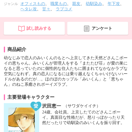
オフィスもの
、
職業もの
、
親友
、
幼馴染み
、
年下攻
、
ジャンル
ヘタレ攻
、
甘々
、
ラブコメ
試し読みする
アンケート
商品紹介
幼なじみで恋人のみいくんのもとへ上京してきた天然どさんこボー
イの恵ちゃん。みいくんが管理人をする『またたび荘』が愛の巣に
なると思っていたのに個性的な住人たちに囲まれてなかなかラブな
空気になれず。真の恋人になるには乗り越えなくちゃいけないハー
ドルがあるのだが…。ほのぼのカップル「みいくん」と「恵ちゃ
ん」のねこ系癒されボーイズラブ。
主要登場キャラクター
沢田恵一
（サワダケイイチ）
24歳、会社員。上京したてのどさんこボー
イ。真面目な性格だが、怒りっぽかったり天
然だったりで幼馴染のみいくんを振り回す。