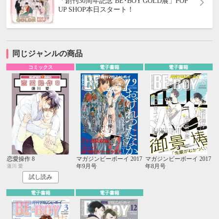
「創刊30周年記念 BE･BOY GOLD展」POP
UP SHOP本日スタート！
同じジャンルの商品
コミックス
電子書籍
電子書籍
恋愛操作 8
マガジンビーボーイ 2017
マガジンビーボーイ 2017
年9月号
年8月号
蓮川 愛
試し読み
電子書籍
電子書籍