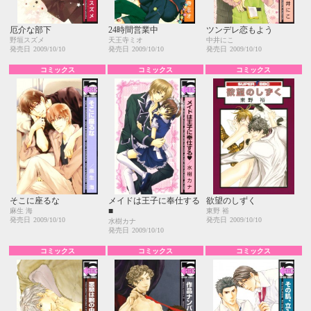
厄介な部下
24時間営業中
ツンデレ恋もよう
野垣スズメ
天王寺ミオ
中井にこ
発売日
2009/10/10
発売日
2009/10/10
発売日
2009/10/10
コミックス
コミックス
コミックス
そこに座るな
メイドは王子に奉仕する
欲望のしずく
■
麻生 海
東野 裕
発売日
2009/10/10
発売日
2009/10/10
水樹カナ
発売日
2009/10/10
コミックス
コミックス
コミックス