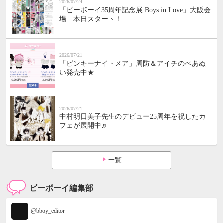
2026/07/24
「ビーボーイ35周年記念展 Boys in Love」大阪会
場 本日スタート！
2026/07/21
「ピンキーナイトメア」周防＆アイチのぺあぬ
い発売中★
2026/07/21
中村明日美子先生のデビュー25周年を祝したカ
フェが展開中♬
一覧
ビーボーイ編集部
@bboy_editor