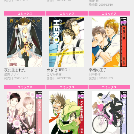
発売日
2009/12/10
発売日
2009/12/10
御景 椿
発売日
2009/12/10
コミックス
コミックス
コミックス
夜に生まれた
めざせHERO！
幸福の王子
星野リリィ
こだか和麻
田中鈴木
発売日
2009/12/10
発売日
2009/12/10
発売日
2010/01/09
コミックス
コミックス
コミックス