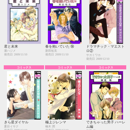
君と未来
春を抱いていた ⑭
ドラマチック・マエスト
ロ②
瀧ハジメ
新田祐克
発売日
2009/11/10
発売日
2009/11/10
サガミワカ
発売日
2009/12/10
コミックス
コミックス
コミックス
きら星ダイヤル
極上ジレンマ
できちゃった男子 ハーレ
ム編
夏目イサク
楠木 潤