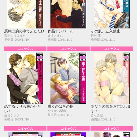
悪態は腕の中でふたたび
作品ナンバー20
その肌、立入禁止
富士山ひょうた
えすとえむ
笹村 剛
発売日
2009/11/10
発売日
2009/11/10
発売日
2009/11/10
コミックス
コミックス
コミックス
恋するよりも脱がせた
囁くのはその指
あなたの蕾をお世話しま
い！
す！
やまかみ梨由
発売日
2009/11/10
藍音シノブ
みなみ遥
発売日
2009/11/10
発売日
2009/11/10
コミックス
コミックス
コミックス