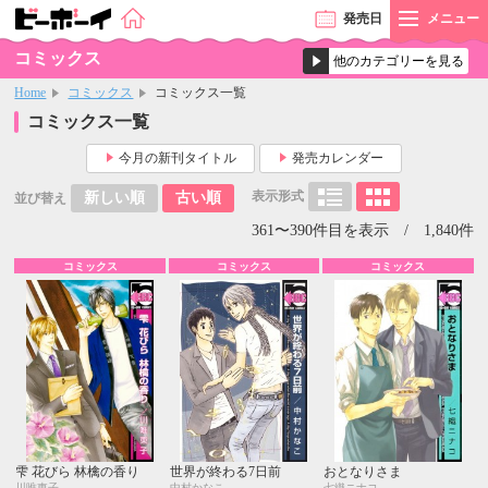
発売
日
メニュー
コミックス
Home
コミックス
コミックス一覧
コミックス一覧
今月の新刊タイトル
発売カレンダー
表示形式
新しい順
古い順
並び替え
361〜390件目を表示 / 1,840件
コミックス
コミックス
コミックス
雫 花びら 林檎の香り
世界が終わる7日前
おとなりさま
川唯東子
中村かなこ
七織ニナコ