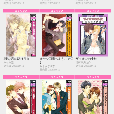
発売日
2009/09/10
発売日
2009/09/10
発売日
2009/09/10
コミックス
コミックス
コミックス
2乗な恋の駆け引き
オヤジ回廊へようこそ♡
ザイオンの小枝
2
みなみ遥
稲荷家房之介
発売日
2009/09/10
発売日
2009/09/10
みささぎ楓李
発売日
2009/09/10
コミックス
コミックス
コミックス