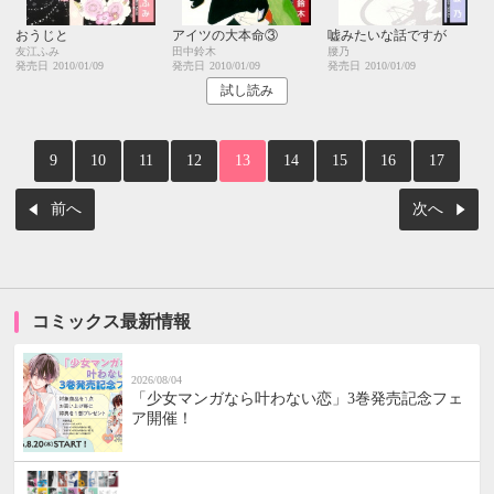
おうじと
アイツの大本命③
嘘みたいな話ですが
友江ふみ
田中鈴木
腰乃
発売日
2010/01/09
発売日
2010/01/09
発売日
2010/01/09
試し読み
9
10
11
12
13
14
15
16
17
前へ
次へ
コミックス最新情報
2026/08/04
「少女マンガなら叶わない恋」3巻発売記念フェ
ア開催！