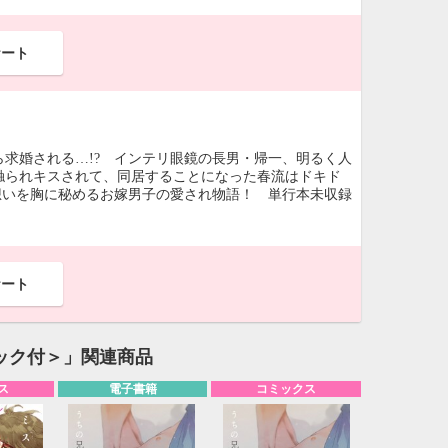
ケート
求婚される…!? インテリ眼鏡の長男・帰一、明るく人
触られキスされて、同居することになった春流はドキド
想いを胸に秘めるお嫁男子の愛され物語！ 単行本未収録
ケート
ック付＞」関連商品
ス
電子書籍
コミックス