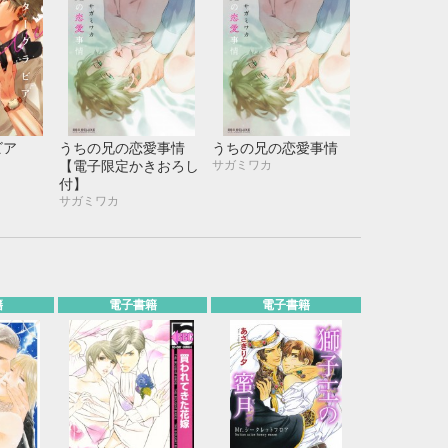
ビア
うちの兄の恋愛事情
うちの兄の恋愛事情
サガミワカ
【電子限定かきおろし
付】
サガミワカ
籍
電子書籍
電子書籍
10月
WED
THU
FRI
SAT
1
2
3
7
8
9
10
14
15
16
17