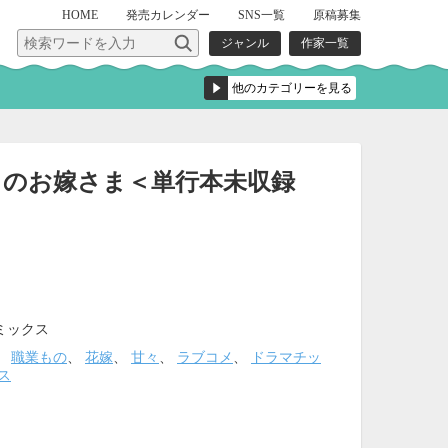
HOME
発売
カレンダー
SNS一覧
原稿募集
ジャンル
作家一覧
しのお嫁さま＜単行本未収録
＞
ミックス
、
職業もの
、
花嫁
、
甘々
、
ラブコメ
、
ドラマチッ
ス