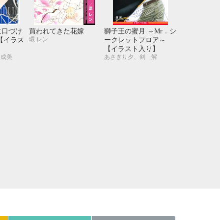
21
22
23
24
28
29
30
31
に口づけ
買われてきた花嫁
獅子王の蜜月 ～Mr．シ
環 レン
y～【イラス
ークレットフロア～
【イラスト入り】
々成美
あさぎり夕、剣 解