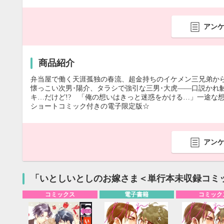
アン
商品紹介
弁当屋で働く天涯孤独の春流、超金持ちのイケメン三兄弟から
懐っこい次男･陽介、タラシで強引な三男･大虎――口説かれ
キ…だけど!? 「俺の想いはきっと迷惑をかける…」一途な
ショートコミック付きの電子限定版☆
アン
「いとしいとしのお嫁さま＜単行本未収録コミ
コミックス
電子書籍
コミック