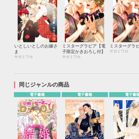
いとしいとしのお嫁さ
ミスターグラビア【電
ミスターグラ
サガミワカ
ま
子限定かきおろし付】
サガミワカ
サガミワカ
同じジャンルの商品
電子書籍
電子書籍
電子書
9月
SUN
MON
TUE
WED
THU
FRI
SAT
SUN
MON
TUE
1
2
3
4
5
6
7
8
9
10
11
12
4
5
6
13
14
15
16
17
18
19
11
12
13