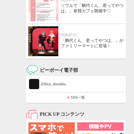
2026/07/21
ソウルで「鯛代くん、君ってやつ
は。」単独カフェ開催中♡
2026/07/21
「鯛代くん、君ってやつは。」が
ファミリーマートに登場！
ビーボーイ電子部
@bboy_denshibu
SNS一覧
PICK UP コンテンツ