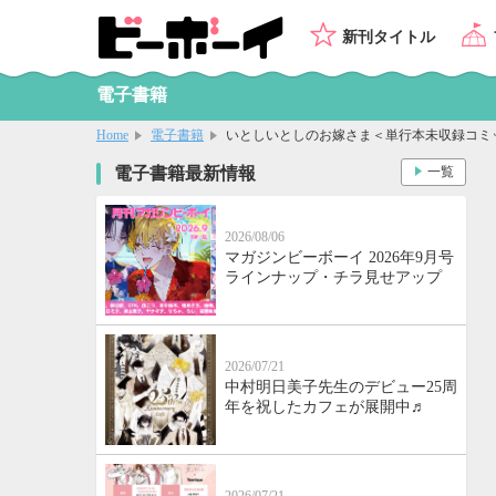
新刊タイトル
電子書籍
Home
電子書籍
いとしいとしのお嫁さま＜単行本未収録コミ
電子書籍最新情報
一覧
2026/08/06
マガジンビーボーイ 2026年9月号
ラインナップ・チラ見せアップ
2026/07/21
中村明日美子先生のデビュー25周
年を祝したカフェが展開中♬