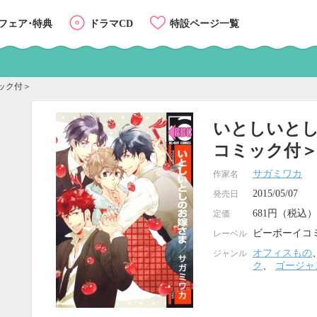
フェア･特典
ドラマCD
特設ページ一覧
ック付＞
いとしいと
コミック付
サガミワカ
作家名
2015/05/07
発売日
681円（税込）
定価
ビーボーイコ
レーベル
オフィスもの
ジャンル
ク
、
ゴージャ