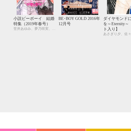
20
21
22
23
24
25
26
18
19
20
27
28
29
30
25
26
27
小説ビーボーイ 結婚
BE･BOY GOLD 2016年
ダイヤモンド
特集（2019年春号）
12月号
を～Eternit
笠井あゆみ、夢乃咲実、尾賀トモ、広瀬たみ、古藤嗣己、松梶もとや、駒城ミチヲ、水壬楓子、しおべり由生、遠野春日、円陣闇丸、noel、周防佑未、小高テルヨ、むにお
ト入り】
あさぎり夕、佐