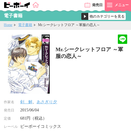
発売
日
メニュー
電子書籍
Home
電子書籍
Mr.シークレットフロア ～軍服の恋人～
Mr.シークレットフロア ～軍
服の恋人～
剣 解
、
あさぎり夕
作家名
2015/06/04
発売日
681円（税込）
定価
ビーボーイコミックス
レーベル