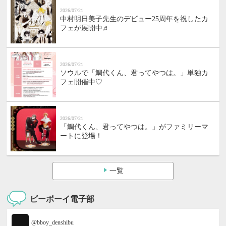
2026/07/21
中村明日美子先生のデビュー25周年を祝したカ
フェが展開中♬
2026/07/21
ソウルで「鯛代くん、君ってやつは。」単独カ
フェ開催中♡
2026/07/21
「鯛代くん、君ってやつは。」がファミリーマ
ートに登場！
一覧
ビーボーイ電子部
@bboy_denshibu