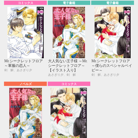
コミックス
電子書籍
電子書籍
Mr.シークレットフロア
大人気ない王子様 ～Mr.
Mr.シークレットフロア
～軍服の恋人～
シークレットフロア～
～僕らのスペシャルベイ
【イラスト入り】
ビー～
剣 解、あさぎり夕
あさぎり夕、剣 解
剣 解、あさぎり夕
ノベルズ
コミックス