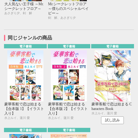
大人気ない王子様 ～Mr.
Mr.シークレットフロア
シークレットフロア～
～僕らのスペシャルベイ
ビー～
あさぎり夕、剣 解
剣 解、あさぎり夕
同じジャンルの商品
電子書籍
電子書籍
電子書籍
豪華客船で恋は始まる
豪華客船で恋は始まる
豪華客船で恋は始まる C
【合本版 1】【イラスト
【合本版 2】【イラスト
haracters Book
入り】
入り】
水上ルイ、蓮川 愛
水上ルイ、蓮川 愛
水上ルイ、蓮川 愛
試し読み
電子書籍
電子書籍