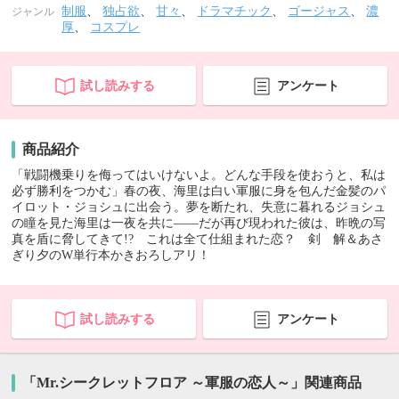
制服
、
独占欲
、
甘々
、
ドラマチック
、
ゴージャス
、
濃
ジャンル
厚
、
コスプレ
試し読みする
アンケート
商品紹介
「戦闘機乗りを侮ってはいけないよ。どんな手段を使おうと、私は
必ず勝利をつかむ」春の夜、海里は白い軍服に身を包んだ金髪のパ
イロット・ジョシュに出会う。夢を断たれ、失意に暮れるジョシュ
の瞳を見た海里は一夜を共に――だが再び現われた彼は、昨晩の写
真を盾に脅してきて!? これは全て仕組まれた恋？ 剣 解＆あさ
ぎり夕のW単行本かきおろしアリ！
試し読みする
アンケート
「Mr.シークレットフロア ～軍服の恋人～」関連商品