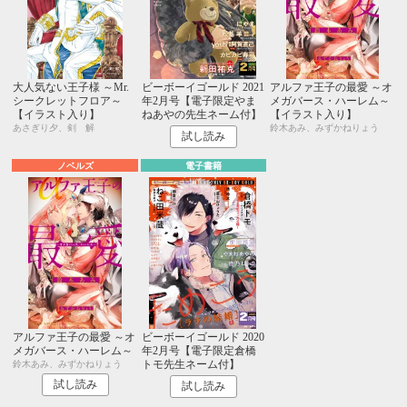
大人気ない王子様 ～Mr.
ビーボーイゴールド 2021
アルファ王子の最愛 ～オ
シークレットフロア～
年2月号【電子限定やま
メガバース・ハーレム～
【イラスト入り】
ねあやの先生ネーム付】
【イラスト入り】
あさぎり夕、剣 解
鈴木あみ、みずかねりょう
試し読み
ノベルズ
電子書籍
アルファ王子の最愛 ～オ
ビーボーイゴールド 2020
メガバース・ハーレム～
年2月号【電子限定倉橋
トモ先生ネーム付】
鈴木あみ、みずかねりょう
試し読み
試し読み