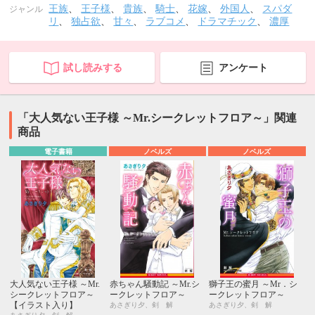
王族
、
王子様
、
貴族
、
騎士
、
花嫁
、
外国人
、
スパダ
ジャンル
リ
、
独占欲
、
甘々
、
ラブコメ
、
ドラマチック
、
濃厚
試し読みする
アンケート
「大人気ない王子様 ～Mr.シークレットフロア～」関連
商品
電子書籍
ノベルズ
ノベルズ
大人気ない王子様 ～Mr.
赤ちゃん騒動記 ～Mr.シ
獅子王の蜜月 ～Mr．シ
シークレットフロア～
ークレットフロア～
ークレットフロア～
【イラスト入り】
あさぎり夕、剣 解
あさぎり夕、剣 解