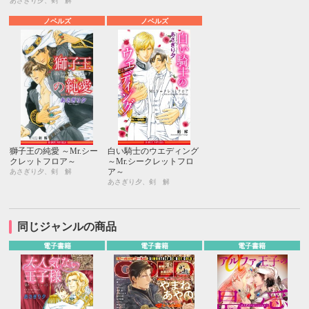
あさぎり夕、剣 解
ノベルズ
ノベルズ
獅子王の純愛 ～Mr.シー
白い騎士のウエディング
クレットフロア～
～Mr.シークレットフロ
ア～
あさぎり夕、剣 解
あさぎり夕、剣 解
同じジャンルの商品
電子書籍
電子書籍
電子書籍