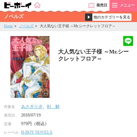
発売
日
メニュー
ノベルズ
Home
ノベルズ
大人気ない王子様 ～Mr.シークレットフロア～
大人気ない王子様 ～Mr.シー
クレットフロア～
あさぎり夕
、
剣 解
作家名
2018/07/19
発売日
979円（税込）
定価
B-BOY NOVELS
レーベル