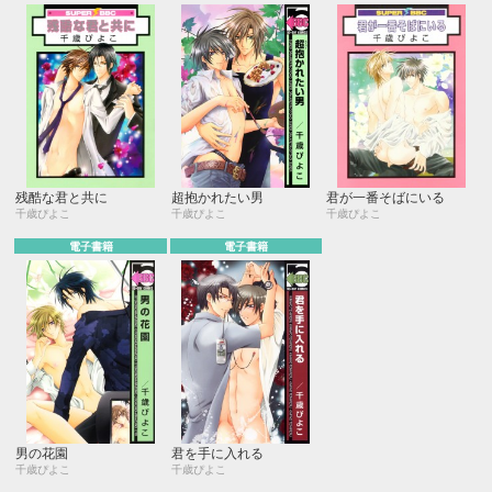
残酷な君と共に
超抱かれたい男
君が一番そばにいる
千歳ぴよこ
千歳ぴよこ
千歳ぴよこ
電子書籍
電子書籍
男の花園
君を手に入れる
千歳ぴよこ
千歳ぴよこ