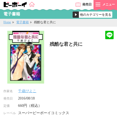
発売
日
メニュー
電子書籍
Home
電子書籍
残酷な君と共に
残酷な君と共に
千歳ぴよこ
作家名
2016/08/18
発売日
660円（税込）
定価
スーパービーボーイコミックス
レーベル