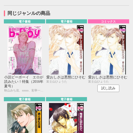
同じジャンルの商品
電子書籍
電子書籍
コミックス
小説ビーボーイ エロが
愛おしさは悪態にひそむ
愛おしさは悪態にひそむ
読みたい！特集（2016年
富士山ひょうた
富士山ひょうた
夏号）
試し読み
秋山みち花、sosso、彩寧一叶、キツヲ、はるの紗帆、月輝、飯田実樹、ひたき、水壬楓子、しおべり由生、比奈咲カオル、中森、あさぎり夕、剣 解、佐倉井シオ、白崎小夜、林 マキ、永井三郎、あじみね朔生、座裏屋蘭丸、高世ナオキ、宇良ままじ、園千代子
電子書籍
電子書籍