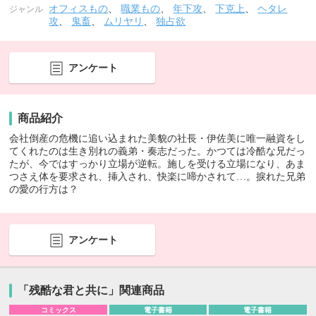
オフィスもの
、
職業もの
、
年下攻
、
下克上
、
ヘタレ
ジャンル
攻
、
鬼畜
、
ムリヤリ
、
独占欲
アンケート
商品紹介
会社倒産の危機に追い込まれた美貌の社長・伊佐美に唯一融資をし
てくれたのは生き別れの義弟・奏志だった。かつては冷酷な兄だっ
たが、今ではすっかり立場が逆転。施しを受ける立場になり、あま
つさえ体を要求され、挿入され、快楽に啼かされて…。捩れた兄弟
の愛の行方は？
アンケート
「残酷な君と共に」関連商品
コミックス
電子書籍
電子書籍