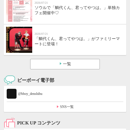
2026/07/21
ソウルで「鯛代くん、君ってやつは。」単独カ
フェ開催中♡
2026/07/21
「鯛代くん、君ってやつは。」がファミリーマ
ートに登場！
一覧
ビーボーイ電子部
@bboy_denshibu
SNS一覧
PICK UP コンテンツ