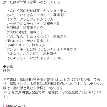
捨てたはずの過去が襲いかかってくる…！
「さんかく窓の外側は夜」ヤマシタトモコ
「あいしていると言ってみろ！」高峰 顕
「ミスターグラビア」サガミワカ
「いっそ声がなかったら」猿和香ちみ
「灰羽戦線」稲荷家房之介
「所有物の矜持」藤崎こう
「バカだなんだと言うくせに！」楢島さち
「僕らのすれちがい」青山さち
「BARBARITIES」鈴木ツタ
「アンラッキーとは呼ばせない！」イチマルツグ
「さよなら、おとこのこ」志村貴子
「はじめまして、いただきます。」ゆん
◆表紙
腰乃
※本書は、紙版刊行物を電子書籍化したもの（デジタル版）であ
り、掲載されている情報は紙版出版時点のものです。なおデジタル
版は一部紙版と異なる仕様がございます。
※6ヶ月の期間限定配信です。書店によって配信終了日が異なりま
す。
特設ページ