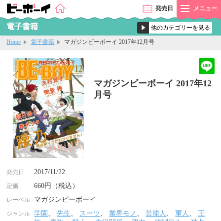
発売
日
メニュー
電子書籍
Home
電子書籍
マガジンビーボーイ 2017年12月号
マガジンビーボーイ 2017年12
月号
2017/11/22
発売日
660円（税込）
定価
マガジンビーボーイ
レーベル
学園
、
先生
、
スーツ
、
業界モノ
、
芸能人
、
軍人
、
王
ジャンル