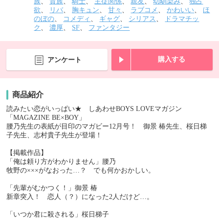
族
、
貴族
、
騎士
、
主従関係
、
親友
、
幼馴染み
、
独占
欲
、
リバ
、
胸キュン
、
甘々
、
ラブコメ
、
かわいい
、
ほ
のぼの
、
コメディ
、
ギャグ
、
シリアス
、
ドラマチッ
ク
、
濃厚
、
SF
、
ファンタジー
購入する
アンケート
商品紹介
読みたい恋がいっぱい★ しあわせBOYS LOVEマガジン
「MAGAZINE BE×BOY」
腰乃先生の表紙が目印のマガビー12月号！ 御景 椿先生、桜日梯
子先生、志村貴子先生が登場！
【掲載作品】
「俺は頼り方がわかりません」腰乃
牧野の×××がなおった…？ でも何かおかしい。
「先輩がむかつく！」御景 椿
新章突入！ 恋人（？）になった2人だけど…。
「いつか君に殺される」桜日梯子