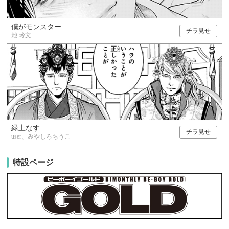
僕がモンスター
チラ見せ
池 玲文
緑土なす
チラ見せ
user、みやしろちうこ
特設ページ