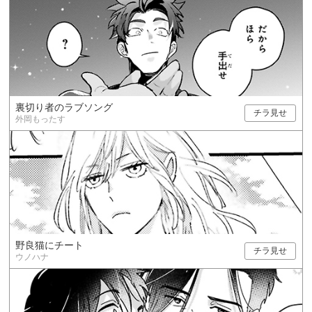
裏切り者のラブソング
チラ見せ
外岡もったす
野良猫にチート
チラ見せ
ウノハナ