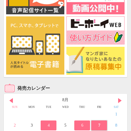
発売カレンダー
8月
SUN
MON
TUE
WED
THU
FRI
SAT
1
2
3
4
5
6
7
8