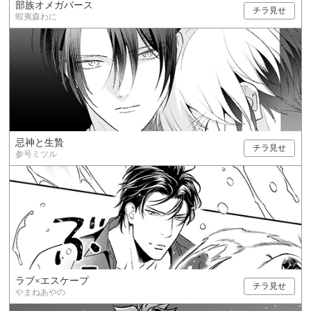
部族オメガバース
チラ見せ
蝦夷森わに
忌神と生贄
チラ見せ
参号ミツル
ラブ×エスケープ
チラ見せ
やまねあやの