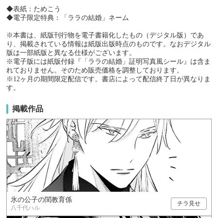
◆表紙：ためこう
◆電子限定特典：「ララの結婚」ネーム
※本書は、紙版刊行物を電子書籍化したもの（デジタル版）であ
り、掲載されている情報は紙版出版時点のものです。なおデジタル
版は一部紙版と異なる仕様がございます。
※電子版には紙版付録『「ララの結婚」証明写真風シール』は含ま
れておりません。そのため販売価格を調整しております。
※12ヶ月の期間限定配信です。書店によって配信終了日が異なりま
す。
掲載作品
氷の公子の閨教育係
チラ見せ
八千代ハル