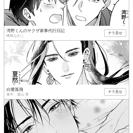
湾野くんのヤクザ家事代行日記
チラ見せ
峰島なわこ
白鷺孤飛
チラ見せ
春牛、栗山 青