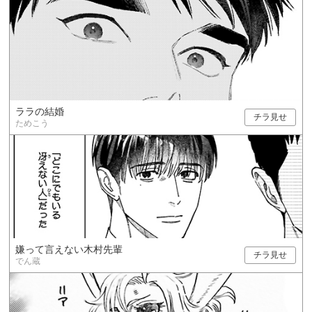
ララの結婚
チラ見せ
ためこう
嫌って言えない木村先輩
チラ見せ
でん蔵