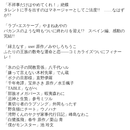
「不祥事だけはやめてくれ！」絶蝶
タレントに手を出すのはマネージャーとしてご法度!! ……なはず
が!?
「ラブ×エスケープ」やまねあやの
バカンスのような時もついに終わりを迎え!? スペイン編、感動の
完結!!
「緑土なす」user 原作／みやしろちうこ
ふたりの王族の数奇な運命と恋――コミカライズついにフィナー
レ！
「氷の公子の閨教育係」八千代ハル
「嫌って言えない木村先輩」でん蔵
「ボクの旦那様」直野儚羅
「千年奇譚」宝井さき 原作／水壬楓子
「TABLE」ながべ
「部族オメガバース」蝦夷森わに
「忌神と生贄」参号ミツル
「裏切り者のラブソング」外岡もったす
「野良猫にチート」ウノハナ
「湾野くんのヤクザ家事代行日記」峰島なわこ
「白鷺孤飛」春牛 原作／栗山 青
「僕がモンスター」池 玲文