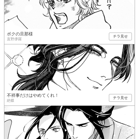
ボクの旦那様
チラ見せ
直野儚羅
不祥事だけはやめてくれ！
チラ見せ
絶蝶