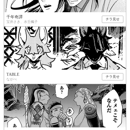
千年奇譚
チラ見せ
宝井さき、水壬楓子
TABLE
チラ見せ
ながべ