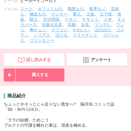
ビーボーイゴールド
レーベル
スーツ
、
オフィスもの
、
職業もの
、
業界モノ
、
芸能
ジャンル
人
、
極道もの
、
ヤンキー
、
軍人
、
王族
、
王子様
、
貴
族
、
騎士
、
主従関係
、
ケモノ
、
ケモミミ
、
人外
、
オメ
ガバース
、
妊娠＆出産
、
花嫁
、
女装
、
ツンデレ
、
ワン
コ
、
胸キュン
、
ラブコメ
、
かわいい
、
ほのぼの
、
コメ
ディ
、
シリアス
、
泣ける
、
ドラマチック
、
ゴージャ
ス
、
ファンタジー
試し読みする
アンケート
購入する
商品紹介
ちょっとやそっとじゃ足りない貴女へ!! 隔月BLコミック誌
「BE・BOY GOLD」
「ララの結婚」ためこう
ブルクトの守護を離れた家は、混迷を極める。