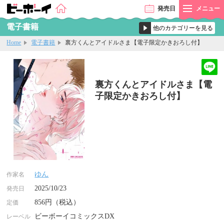
発売
日
メニュー
電子書籍
Home
電子書籍
裏方くんとアイドルさま【電子限定かきおろし付】
裏方くんとアイドルさま【電
子限定かきおろし付】
ゆん
作家名
2025/10/23
発売日
856円（税込）
定価
ビーボーイコミックスDX
レーベル