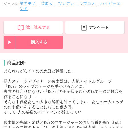
業界モノ
、
芸能人
、
ツンデレ
、
ラブコメ
、
ハッピーエ
ジャンル
ンド
試し読みする
アンケート
購入する
商品紹介
見られながらイくの死ぬほど興奮した…
新人ステージデザイナーの俊太郎は、人気アイドルグループ
『RoS』のライブステージを手がけることに。
裏方の打合せになぜか『RoS』の王子様あむが現れて一緒に舞台を
作ることになり…
そんな中偶然あむの大きな秘密を知ってしまい、あむの一人エッチ
のお手伝いをすることになった俊太郎。
そして2人の秘密のルーティンが始まって!?
俊太郎の先輩・足助とRoSのマネージャーのお話も番外編で収録!!
コミックス描き下ろしは、俊太郎とあむの刺激満載、おもちゃエッ