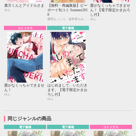
裏方くんとアイドルさま
【無料・再編集版】ビー
愛がなくっちゃできませ
ボーイ旬コミ Summer201
ん！【電子限定かきおろ
ゆん
8
し付】
霧間もっこり、猿和香ちみ、ゆん
ゆん
コミックス
電子書籍
愛がなくっちゃできませ
はじめまして、いただき
ん！
ます。【電子限定かきお
ろし付】
ゆん
ゆん
同じジャンルの商品
電子書籍
電子書籍
コミックス