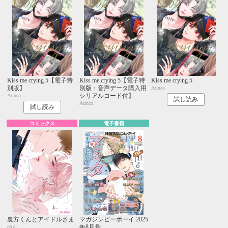
Kiss me crying 5【電子特
Kiss me crying 5【電子特
Kiss me crying 5
別版】
別版・音声データ購入用
Arinco
シリアルコード付】
Arinco
試し読み
Arinco
試し読み
コミックス
電子書籍
裏方くんとアイドルさま
マガジンビーボーイ 2025
年8月号
ゆん