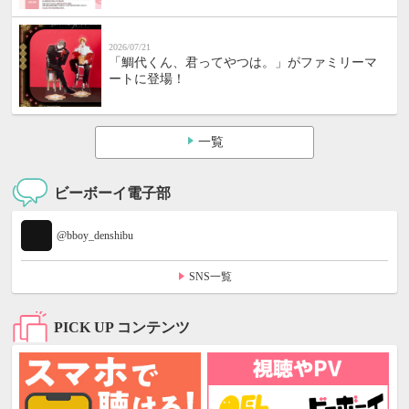
2026/07/21
「鯛代くん、君ってやつは。」がファミリーマ
ートに登場！
一覧
ビーボーイ電子部
@bboy_denshibu
SNS一覧
PICK UP コンテンツ