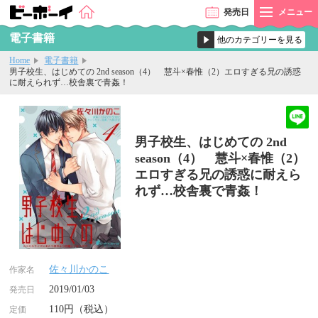
発売
日
メニュー
電子書籍
Home
電子書籍
男子校生、はじめての 2nd season（4） 慧斗×春惟（2）エロすぎる兄の誘惑
に耐えられず…校舎裏で青姦！
男子校生、はじめての 2nd
season（4） 慧斗×春惟（2）
エロすぎる兄の誘惑に耐えら
れず…校舎裏で青姦！
佐々川かのこ
作家名
2019/01/03
発売日
110円（税込）
定価