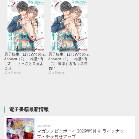
男子校生、はじめての 2n
男子校生、はじめての 2n
d season（2） 椎堂×有
d season（1） 椎堂×有
［2］「さっさと童貞よ
［1］濃厚すぎるキス勝
こせ」
負!?
佐々川かのこ
佐々川かのこ
電子書籍最新情報
2026/08/06
マガジンビーボーイ 2026年9月号 ラインナッ
プ・チラ見せアップ