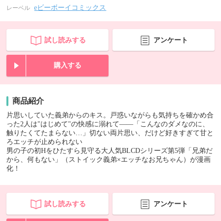
eビーボーイコミックス
レーベル
試し読みする
アンケート
購入する
商品紹介
片思いしていた義弟からのキス。戸惑いながらも気持ちを確かめ合
った2人は"はじめて"の快感に溺れて――「こんなのダメなのに、
触りたくてたまらない…」切ない両片思い、だけど好きすぎて甘と
ろエッチが止められない
男の子の初Hをひたすら見守る大人気BLCDシリーズ第5弾「兄弟だ
から、何もない」（ストイック義弟×エッチなお兄ちゃん）が漫画
化！
試し読みする
アンケート