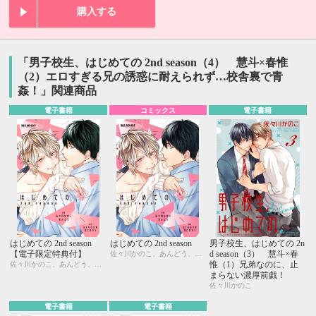
購入する
「男子校生、はじめての 2nd season（4） 慧斗×春惟
（2）エロすぎる兄の誘惑に耐えられず…校舎裏で青
姦！」関連商品
電子書籍
コミックス
電子書籍
はじめての 2nd season
はじめての 2nd season
男子校生、はじめての 2n
【電子限定特典付】
d season（3） 慧斗×春
佐々川かのこ、あんどう、GINGER BERRY
惟（1）兄弟なのに、止
佐々川かのこ、あんどう、GINGER BERRY
まらない濃厚前戯！
佐々川かのこ
電子書籍
電子書籍