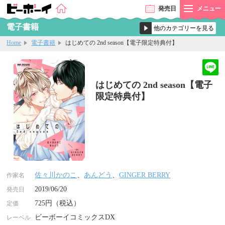
発売
日
メニュー
電子書籍
Home
電子書籍
はじめての 2nd season【電子限定特典付】
はじめての 2nd season【電子
限定特典付】
佐々川かのこ
、
あんどう
、
GINGER BERRY
作家名
2019/06/20
発売日
725円（税込）
定価
ビーボーイコミックスDX
レーベル