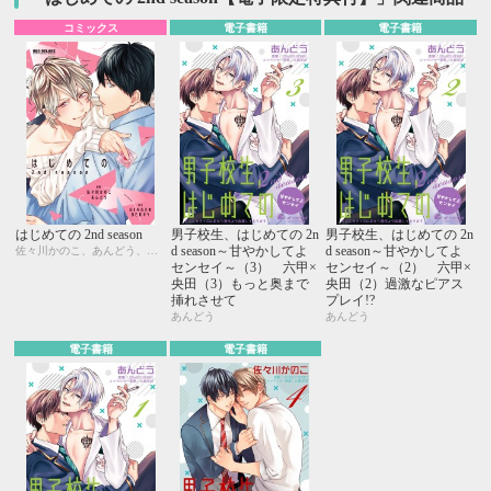
コミックス
電子書籍
電子書籍
はじめての 2nd season
男子校生、はじめての 2n
男子校生、はじめての 2n
d season～甘やかしてよ
d season～甘やかしてよ
佐々川かのこ、あんどう、GINGER BERRY
センセイ～（3） 六甲×
センセイ～（2） 六甲×
央田（3）もっと奥まで
央田（2）過激なピアス
挿れさせて
プレイ!?
あんどう
あんどう
電子書籍
電子書籍