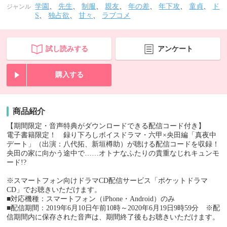
学園
、
先生
、
制服
、
親友
、
年の差
、
年下攻
、
童貞
、
ド
ジャンル
S
、
独占欲
、
甘々
、
ラブコメ
試し読みする
アンケート
購入する
商品紹介
【期間限定・音声特典がダウンロードできる配信コード付き】
電子書籍限定！ 録り下ろしボイスドラマ・六甲×央田編「真夜中
デート」（出演：八代拓、新垣樽助）が聴ける配信コードを収録！
央田の家に向かう途中で……オトナなふたりの貴重なじれキュンモ
ード!?
※スマートフォン向けドラマCD配信サービス「ポケットドラマ
CD」でお聴きいただけます。
■対応機種：スマートフォン（iPhone・Android）のみ
■配信期間：2019年6月10日午前10時～2020年6月19日9時59分 ※配
信期間内に保存された音声は、期間終了後もお聴きいただけます。