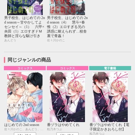
男子校生、はじめての 2n
男子校生、はじめての 2n
d season～甘やかしてよ
d season（4） 慧斗×春
センセイ～（1） 六甲×
惟（2）エロすぎる兄の
央田（1）エロすぎドＭ
誘惑に耐えられず…校舎
教師と淫らな駆け引き
裏で青姦！
あんどう
佐々川かのこ
同じジャンルの商品
コミックス
コミックス
電子書籍
はじめての 2nd season
番ヅラはやめてくれ
番ヅラはやめてくれ【電
子限定かきおろし付】
佐々川かのこ、あんどう、GINGER BERRY
粒乃木つぶ
粒乃木つぶ