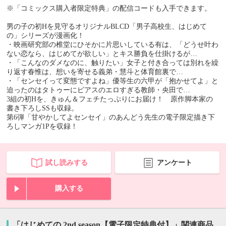
※「コミックス購入者限定特典」の配信コードも入手できます。
男の子の初Hを見守るオリジナルBLCD「男子高校生、はじめて
の」シリーズが漫画化！
・映画研究部の椎堂にひそかに片思いしている有は、「どうせ叶わ
ない恋なら、はじめてが欲しい」とキス勝負を仕掛けるが…
・「こんなのダメなのに、触りたい」女子と付き合っては別れを繰
り返す春惟は、想いを寄せる義弟・慧斗と体育館裏で…
・「センセイって変態ですよね」優等生の六甲が「抱かせてよ」と
迫ったのはタトゥーにピアスのエロすぎる教師・央田で…
3組の初Hを、きゅん＆フェチたっぷりにお届け！ 原作脚本家の
書き下ろしSSも収録。
第6弾「甘やかしてよセンセイ」のあんどう先生の電子限定描き下
ろしマンガ1Pを収録！
試し読みする
アンケート
購入する
「はじめての 2nd season【電子限定特典付】」関連商品