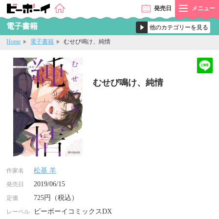
発売
日
メニュー
電子書籍
Home
電子書籍
むせび鳴け、純情
むせび鳴け、純情
松基 羊
作家名
2019/06/15
発売日
725円（税込）
定価
ビーボーイコミックスDX
レーベル