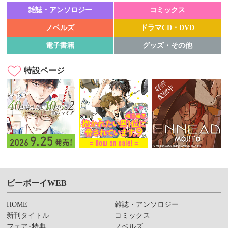
雑誌・アンソロジー
コミックス
ノベルズ
ドラマCD・DVD
電子書籍
グッズ・その他
特設ページ
ビーボーイWEB
HOME
雑誌・アンソロジー
新刊タイトル
コミックス
フェア･特典
ノベルズ