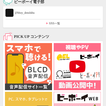
ビーボーイ電子部
@bboy_denshibu
SNS一覧
PICK UP コンテンツ