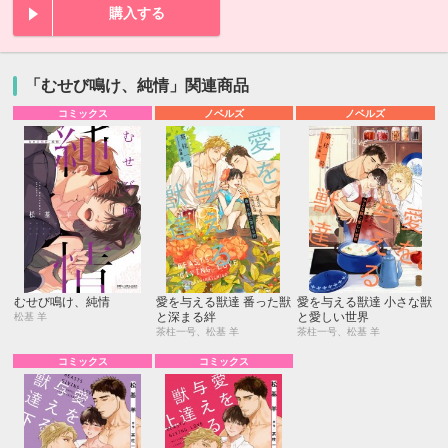
購入する
「むせび鳴け、純情」関連商品
コミックス
ノベルズ
ノベルズ
むせび鳴け、純情
愛を与える獣達 番った獣
愛を与える獣達 小さな獣
と深まる絆
と愛しい世界
松基 羊
茶柱一号、松基 羊
茶柱一号、松基 羊
コミックス
コミックス