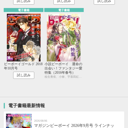
試し読み
試し読み
試し読み
電子書籍
電子書籍
ビーボーイゴールド 2018
小説ビーボーイ 運命の
年10月号
出会い！ファンタジー愛
特集（2016年春号）
試し読み
桂生青依、小禄、宇喜田紅、古藤嗣己、水壬楓子、しおべり由生、桑原水菜、宇良ままじ、鈴木あみ、六芦かえで、彩寧一叶、キツヲ、瑞原ザクロ、永井三郎、円陣闇丸、園千代子、七瀬はし、ニユ、sosso、水瀬結月
電子書籍最新情報
2026/08/06
マガジンビーボーイ 2026年9月号 ラインナッ