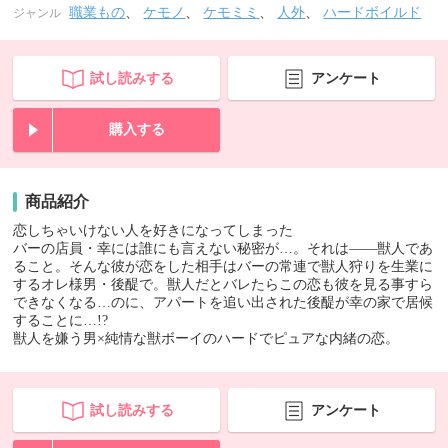
職業もの
、
ケモノ
、
ケモミミ
、
人外
、
ハードボイルド
ジャンル
試し読みする
アンケート
購入する
商品紹介
恋しちゃいけない人を好きになってしまった
バーの店員・幸には誰にも言えない秘密が…。それは――獣人であ
ること。そんな彼が恋をした相手はバーの常連で獣人狩りを生業に
するオレ様男・後醍で。獣人だとバレたらこの恋も彼を見る事すら
できなくなる…のに、アパートを追い出された後醍が幸の家で居候
することに…!?
獣人を嫌う男×純情な獣ボーイのハードでピュアな内緒の恋。
試し読みする
アンケート