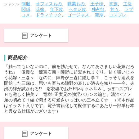
制服
、
オフィスもの
、
職業もの
、
王子様
、
貴族
、
主従
ジャンル
関係
、
花嫁
、
年下攻
、
ヘタレ攻
、
独占欲
、
甘々
、
ラブ
コメ
、
ドラマチック
、
ゴージャス
、
濃厚
、
コスプレ
アンケート
商品紹介
「触ってもいないのに、前を勃たせて。なんてあさましい花嫁だろ
うね」 傲慢な一流宝石商・陣野に超愛されまくり、甘く喘いじゃ
う花嫁・三森ｖ なのに、陣野が三森に隠し事？ こっそり追及を
開始した三森は、思いも寄らぬ陣野の哀しい過去を知り――今、夫
婦の絆が試される!? 浴衣姿でお外Hやキツネ耳＆しっぽコスプレ
Ｈも激しく快美ｖ 竜樹×正実兄の強淫バカンス編と、清治×ソラ
弟の初めてＨ編で悶える可愛さいっぱいの三本立て☆ （※本作品
はイラスト入りです。電子書籍化して配信するにあたり一部単行本
と異なる仕様がございます）
アンケート