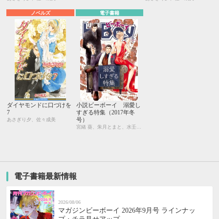
ノベルズ
電子書籍
ダイヤモンドに口づけを
小説ビーボーイ 溺愛し
7
すぎる特集（2017年冬
号）
あさぎり夕、佐々成美
宮緒 葵、朱月とまと、水壬楓子、しおべり由生、吉田ナツ、森原八鹿、彩寧一叶、高世ナオキ、遠野春日、円陣闇丸、東野ゆき、園千代子、東野 海、林 マキ、永井三郎、福嶋ユッカ、モリフジ、黒田 屑、ゆうき
電子書籍最新情報
2026/08/06
マガジンビーボーイ 2026年9月号 ラインナッ