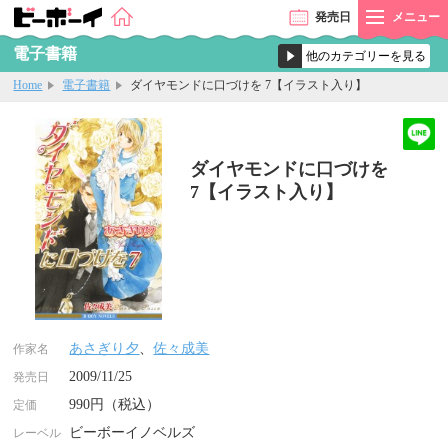
発売
日
メニュー
電子書籍
Home
電子書籍
ダイヤモンドに口づけを 7【イラスト入り】
ダイヤモンドに口づけを
7【イラスト入り】
あさぎり夕
、
佐々成美
作家名
2009/11/25
発売日
990円（税込）
定価
ビーボーイノベルズ
レーベル