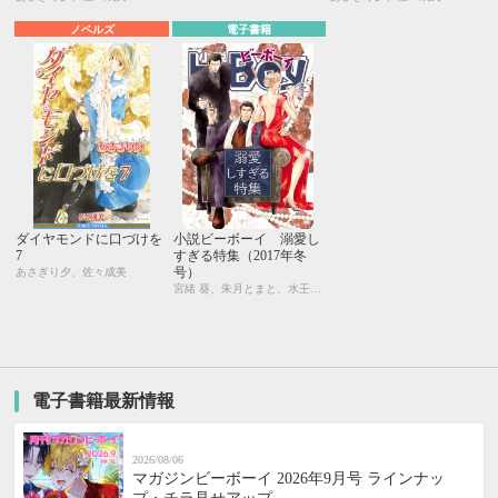
ノベルズ
電子書籍
ダイヤモンドに口づけを
小説ビーボーイ 溺愛し
7
すぎる特集（2017年冬
号）
あさぎり夕、佐々成美
宮緒 葵、朱月とまと、水壬楓子、しおべり由生、吉田ナツ、森原八鹿、彩寧一叶、高世ナオキ、遠野春日、円陣闇丸、東野ゆき、園千代子、東野 海、林 マキ、永井三郎、福嶋ユッカ、モリフジ、黒田 屑、ゆうき
電子書籍最新情報
2026/08/06
マガジンビーボーイ 2026年9月号 ラインナッ