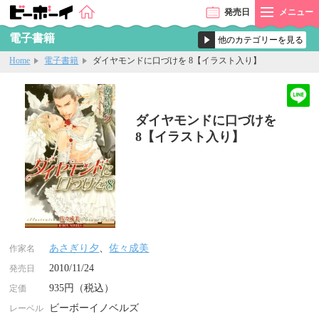
発売
日
メニュー
電子書籍
Home
電子書籍
ダイヤモンドに口づけを 8【イラスト入り】
ダイヤモンドに口づけを
8【イラスト入り】
あさぎり夕
、
佐々成美
作家名
2010/11/24
発売日
935円（税込）
定価
ビーボーイノベルズ
レーベル