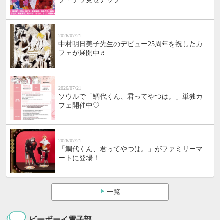
プ・チラ見せアップ
2026/07/21
中村明日美子先生のデビュー25周年を祝したカ
フェが展開中♬
2026/07/21
ソウルで「鯛代くん、君ってやつは。」単独カ
フェ開催中♡
2026/07/21
「鯛代くん、君ってやつは。」がファミリーマ
ートに登場！
一覧
ビーボーイ電子部