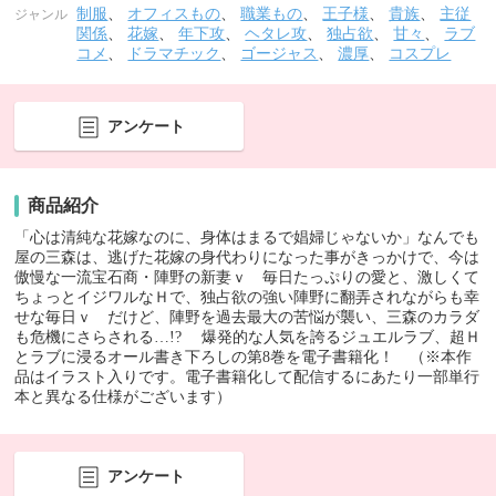
制服
、
オフィスもの
、
職業もの
、
王子様
、
貴族
、
主従
ジャンル
関係
、
花嫁
、
年下攻
、
ヘタレ攻
、
独占欲
、
甘々
、
ラブ
コメ
、
ドラマチック
、
ゴージャス
、
濃厚
、
コスプレ
アンケート
商品紹介
「心は清純な花嫁なのに、身体はまるで娼婦じゃないか」なんでも
屋の三森は、逃げた花嫁の身代わりになった事がきっかけで、今は
傲慢な一流宝石商・陣野の新妻ｖ 毎日たっぷりの愛と、激しくて
ちょっとイジワルなＨで、独占欲の強い陣野に翻弄されながらも幸
せな毎日ｖ だけど、陣野を過去最大の苦悩が襲い、三森のカラダ
も危機にさらされる…!? 爆発的な人気を誇るジュエルラブ、超Ｈ
とラブに浸るオール書き下ろしの第8巻を電子書籍化！ （※本作
品はイラスト入りです。電子書籍化して配信するにあたり一部単行
本と異なる仕様がございます）
アンケート