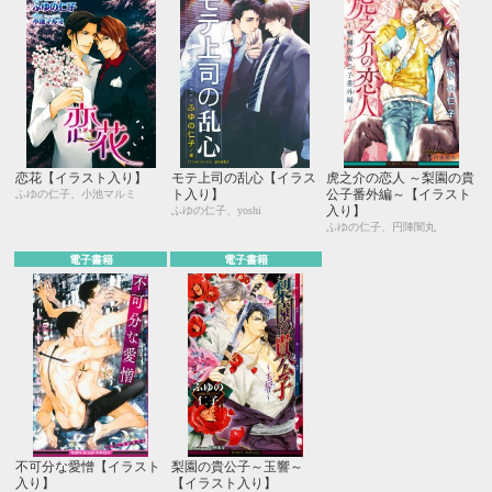
恋花【イラスト入り】
モテ上司の乱心【イラス
虎之介の恋人 ～梨園の貴
ト入り】
公子番外編～【イラスト
ふゆの仁子、小池マルミ
入り】
ふゆの仁子、yoshi
ふゆの仁子、円陣闇丸
電子書籍
電子書籍
不可分な愛憎【イラスト
梨園の貴公子～玉響～
入り】
【イラスト入り】