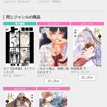
ふゆの仁子、笠井あゆみ
ふゆの仁子、円陣闇丸
同じジャンルの商品
電子書籍
コミックス
コミックス
タフ【合本版】【イラス
これから俺は、後輩に抱
秋国夜夜 下
ト入り】
かれます 5
東野 海、栗山 青
岩本 薫、高崎ぼすこ
佳門サエコ
試し読み
試し読み
コミックス
コミックス