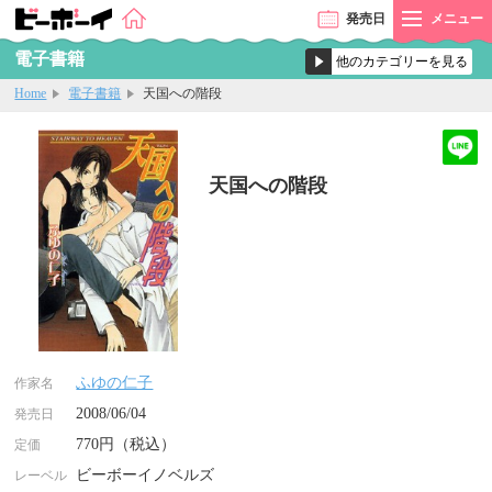
発売
日
メニュー
電子書籍
Home
電子書籍
天国への階段
天国への階段
ふゆの仁子
作家名
2008/06/04
発売日
770円（税込）
定価
ビーボーイノベルズ
レーベル