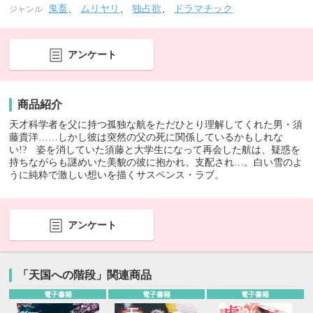
鬼畜
、
ムリヤリ
、
独占欲
、
ドラマチック
ジャンル
アンケート
商品紹介
天才科学者を父に持つ孤独な航をただひとり理解してくれた男・須
藤貴洋……しかし彼は突然の父の死に関係しているかもしれな
い!? 姿を消していた須藤と大学生になって再会した航は、疑惑を
持ちながらも謎めいた美貌の彼に抱かれ、支配され…。白い雪のよ
うに純粋で激しい想いを描くサスペンス・ラブ。
アンケート
「天国への階段」関連商品
電子書籍
電子書籍
電子書籍