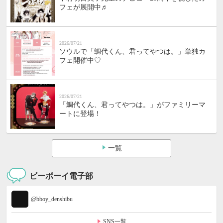
フェが展開中♬
2026/07/21
ソウルで「鯛代くん、君ってやつは。」単独カ
フェ開催中♡
2026/07/21
「鯛代くん、君ってやつは。」がファミリーマ
ートに登場！
一覧
ビーボーイ電子部
@bboy_denshibu
SNS一覧