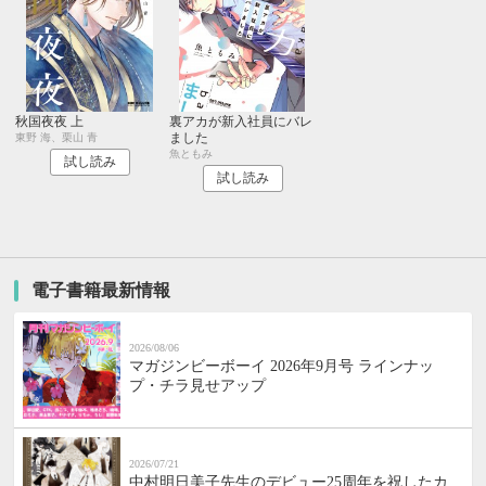
秋国夜夜 上
裏アカが新入社員にバレ
ました
東野 海、栗山 青
魚ともみ
試し読み
試し読み
電子書籍最新情報
2026/08/06
マガジンビーボーイ 2026年9月号 ラインナッ
プ・チラ見せアップ
2026/07/21
中村明日美子先生のデビュー25周年を祝したカ