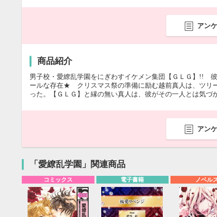
アン
商品紹介
男子校・愛繚乱学園をにぎわすイケメン集団【ＧＬＧ】!! 
ールな存在★ クリスマス祭の準備に励む越前真人は、ツリ
った。【ＧＬＧ】と縁の無い真人は、彼がその一人とは気づ
アン
「愛繚乱学園」関連商品
コミックス
電子書籍
ノベル