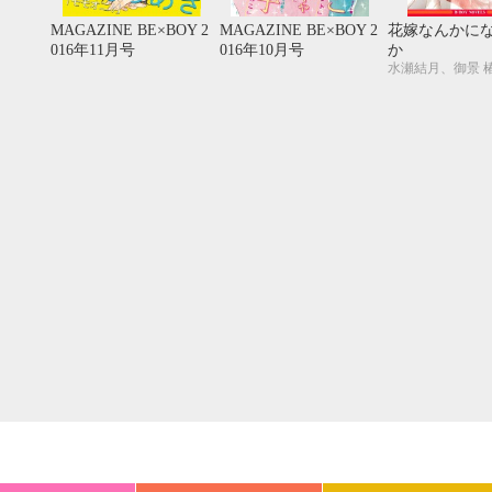
20
21
22
23
24
25
26
18
19
20
MAGAZINE BE×BOY 2
MAGAZINE BE×BOY 2
花嫁なんかに
27
28
29
30
25
26
27
016年11月号
016年10月号
か
水瀬結月、御景 