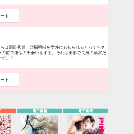
ケート
彼らは眉目秀麗、頭脳明晰を学外にも知られるとってもク
ーの前で運命の出会いをする。それは美形で長身の藤宮だ
かず…？
ケート
ズ
電子書籍
電子書籍