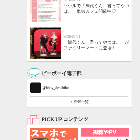
2026/07/21
ソウルで「鯛代くん、君ってやつ
は。」単独カフェ開催中♡
2026/07/21
「鯛代くん、君ってやつは。」が
ファミリーマートに登場！
ビーボーイ電子部
@bboy_denshibu
SNS一覧
PICK UP コンテンツ