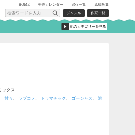
HOME
発売
カレンダー
SNS一覧
原稿募集
ジャンル
作家一覧
ミックス
、
甘々
、
ラブコメ
、
ドラマチック
、
ゴージャス
、
濃