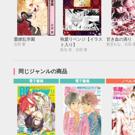
愛繚乱学園
執愛リベンジ【イラス
甘き血の滴り
石田 要
愁堂れな、石田 
ト入り】
藍生 有、石田 要
同じジャンルの商品
電子書籍
電子書籍
ノベル
9月
SUN
MON
TUE
WED
THU
FRI
SAT
SUN
MON
TUE
1
2
3
4
5
6
7
8
9
10
11
12
4
5
6
13
14
15
16
17
18
19
11
12
13