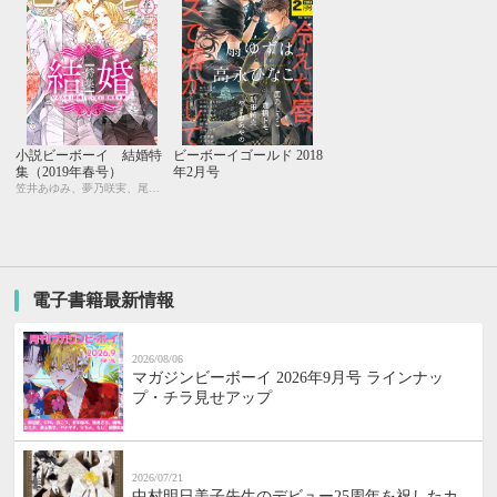
小説ビーボーイ 結婚特
ビーボーイゴールド 2018
集（2019年春号）
年2月号
笠井あゆみ、夢乃咲実、尾賀トモ、広瀬たみ、古藤嗣己、松梶もとや、駒城ミチヲ、水壬楓子、しおべり由生、遠野春日、円陣闇丸、noel、周防佑未、小高テルヨ、むにお
電子書籍最新情報
2026/08/06
マガジンビーボーイ 2026年9月号 ラインナッ
プ・チラ見せアップ
2026/07/21
中村明日美子先生のデビュー25周年を祝したカ