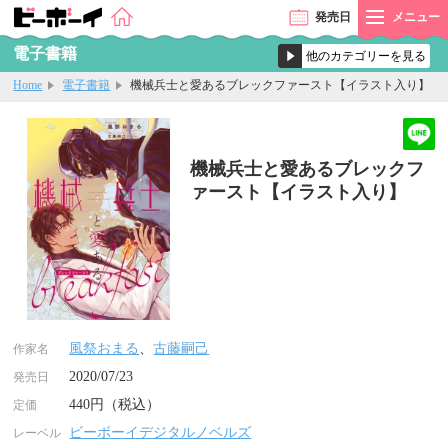
発売
日
メニュー
電子書籍
Home
電子書籍
機械兵士と愛あるブレックファースト【イラスト入り】
機械兵士と愛あるブレックフ
ァースト【イラスト入り】
風祭おまる
、
古藤嗣己
作家名
2020/07/23
発売日
440円（税込）
定価
ビーボーイデジタルノベルズ
レーベル