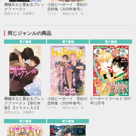
機械兵士と愛あるブレッ
小説ビーボーイ 世紀の
クファースト
恋特集（2020年春号）
風祭おまる、古藤嗣己
コウキ。、風祭おまる、古藤嗣己、椿 ゆず、おおきいき、遠野春日、円陣闇丸、noel、周防佑未、水壬楓子、しおべり由生、みやしろちうこ、user、八十庭たづ、佐々木久美子
同じジャンルの商品
電子書籍
電子書籍
電子書籍
機械兵士と愛あるブレッ
小説ビーボーイ 世紀の
ビーボーイゴールド 2017
クファースト【単行本
恋特集（2020年春号）
年12月号
版】【イラスト入り】
コウキ。、風祭おまる、古藤嗣己、椿 ゆず、おおきいき、遠野春日、円陣闇丸、noel、周防佑未、水壬楓子、しおべり由生、みやしろちうこ、user、八十庭たづ、佐々木久美子
風祭おまる、古藤嗣己
電子書籍
電子書籍