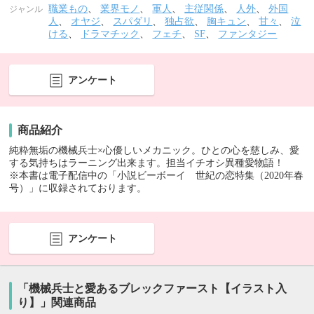
職業もの
、
業界モノ
、
軍人
、
主従関係
、
人外
、
外国
ジャンル
人
、
オヤジ
、
スパダリ
、
独占欲
、
胸キュン
、
甘々
、
泣
ける
、
ドラマチック
、
フェチ
、
SF
、
ファンタジー
アンケート
商品紹介
純粋無垢の機械兵士×心優しいメカニック。ひとの心を慈しみ、愛
する気持ちはラーニング出来ます。担当イチオシ異種愛物語！
※本書は電子配信中の「小説ビーボーイ 世紀の恋特集（2020年春
号）」に収録されております。
アンケート
「機械兵士と愛あるブレックファースト【イラスト入
り】」関連商品