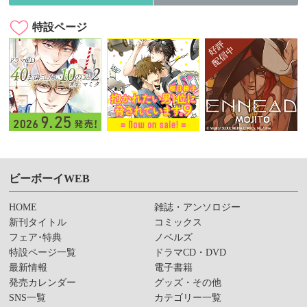
特設ページ
ビーボーイWEB
HOME
雑誌・アンソロジー
新刊タイトル
コミックス
フェア･特典
ノベルズ
特設ページ一覧
ドラマCD・DVD
最新情報
電子書籍
発売カレンダー
グッズ・その他
SNS一覧
カテゴリー一覧