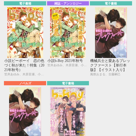
電子書籍
雑誌・アンソロジー
電子書籍
小説ビーボーイ 恋の色
小説b-Boy 2021年秋号
機械兵士と愛あるブレッ
づく秋が来た！特集（20
クファースト【単行本
笠井あゆみ、木原音瀬、小野浜こわし、夜光 花、彩寧一叶、古藤嗣己、鈴木あみ、みずかねりょう、幸崎ぱれす、Ciel、水壬楓子、しおべり由生、風祭おまる、剣 解
21年秋号）
版】【イラスト入り】
笠井あゆみ、木原音瀬、小野浜こわし、夜光 花、彩寧一叶、古藤嗣己、鈴木あみ、みずかねりょう、幸崎ぱれす、Ciel、水壬楓子、しおべり由生、風祭おまる、剣 解
風祭おまる、古藤嗣己
ノベルズ
電子書籍