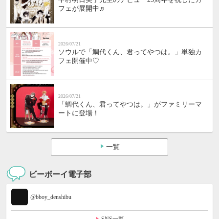
フェが展開中♬
2026/07/21
ソウルで「鯛代くん、君ってやつは。」単独カ
フェ開催中♡
2026/07/21
「鯛代くん、君ってやつは。」がファミリーマ
ートに登場！
一覧
ビーボーイ電子部
@bboy_denshibu