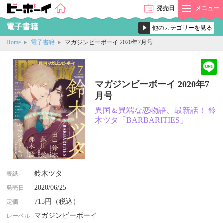
発売
日
メニュー
電子書籍
Home
電子書籍
マガジンビーボーイ 2020年7月号
マガジンビーボーイ 2020年7
月号
異国＆異端な恋物語、最新話！ 鈴
木ツタ「BARBARITIES」
鈴木ツタ
表紙
2020/06/25
発売日
715円（税込）
定価
マガジンビーボーイ
レーベル