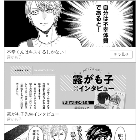
不幸くんはキスするしかない！
チラ見せ
露がも子
露がも子先生インタビュー
露がも子