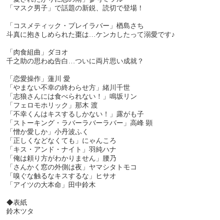
「マスク男子」で話題の新鋭、読切で登場！
「コスメティック・プレイラバー」楢島さち
斗真に抱きしめられた棗は…ケンカしたって溺愛です♪
「肉食組曲」ダヨオ
千之助の思わぬ告白…ついに両片思い成就？
「恋愛操作」蓮川 愛
「やまない不幸の終わらせ方」緒川千世
「志狼さんには食べられない！」鳴坂リン
「フェロモホリック」那木 渡
「不幸くんはキスするしかない！」露がも子
「ストーキング・ラバーラバーラバー」高峰 顕
「憎か愛しか」小丹波ふく
「正しくなどなくても」にゃんころ
「キス・アンド・ナイト」羽純ハナ
「俺は頼り方がわかりません」腰乃
「さんかく窓の外側は夜」ヤマシタトモコ
「嗅ぐな触るなキスするな」ヒサオ
「アイツの大本命」田中鈴木
◆表紙
鈴木ツタ