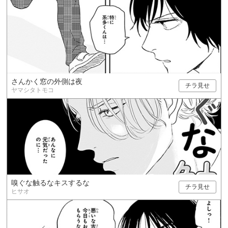
さんかく窓の外側は夜
チラ見せ
ヤマシタトモコ
嗅ぐな触るなキスするな
チラ見せ
ヒサオ