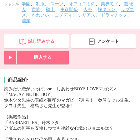
学園
、
制服
、
スーツ
、
オフィスもの
、
業界モノ
、
芸能
ジャンル
人
、
貴族
、
騎士
、
主従関係
、
人外
、
胸キュン
、
ラブコ
メ
、
かわいい
、
コメディ
、
シリアス
、
ドラマチック
、
濃厚
試し読みする
アンケート
購入する
商品紹介
読みたい恋がいっぱい★ しあわせBOYS LOVEマガジン
「MAGAZINE BE×BOY」
鈴木ツタ先生の表紙が目印のマガビー7月号！ 参号ミツル先生、
ダヨオ先生、楢島さち先生が登場！
【掲載作品】
「BARBARITIES」鈴木ツタ
アダムの無事を安堵しつつも複雑な心境のジョエルは？
「愛されたがりに恋の雨」参号ミツル