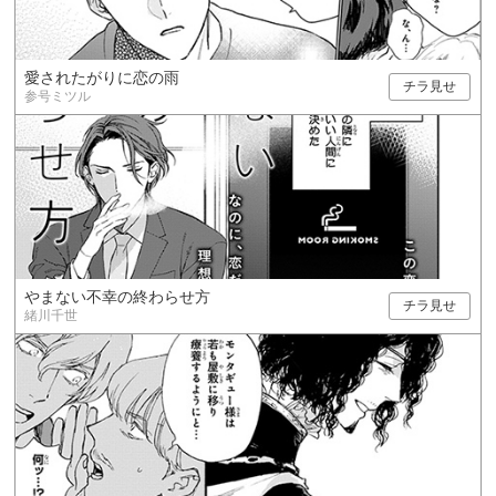
愛されたがりに恋の雨
チラ見せ
参号ミツル
やまない不幸の終わらせ方
チラ見せ
緒川千世