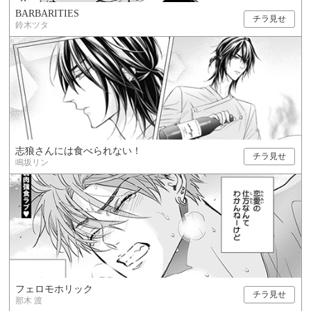
BARBARITIES
チラ見せ
鈴木ツタ
志狼さんには食べられない！
チラ見せ
鳴坂リン
フェロモホリック
チラ見せ
那木 渡