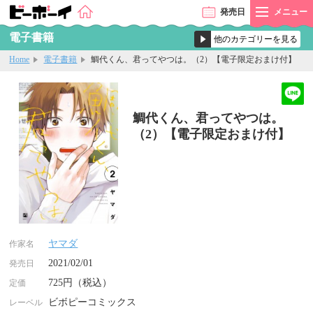
発売
日
メニュー
電子書籍
Home
電子書籍
鯛代くん、君ってやつは。（2）【電子限定おまけ付】
鯛代くん、君ってやつは。
（2）【電子限定おまけ付】
ヤマダ
作家名
2021/02/01
発売日
725円（税込）
定価
ビボピーコミックス
レーベル