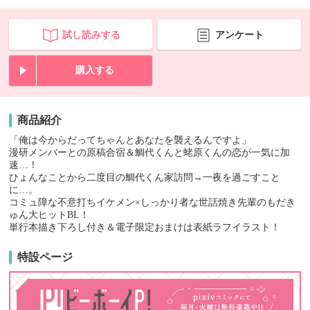
試し読みする
アンケート
購入する
商品紹介
「俺は今からだってちゃんとあなたを襲えるんですよ」
漫研メンバーとの原稿合宿＆鯛代くんと蛯原くんの恋が一気に加
速…！
ひょんなことから二度目の鯛代くん家訪問→一夜を過ごすこと
に…。
コミュ障な不意打ちイケメン×しっかり者な世話焼き先輩のもだき
ゅん大ヒットBL！
単行本描き下ろし付き＆電子限定おまけは表紙ラフイラスト！
特設ページ