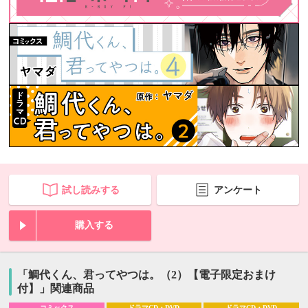
試し読みする
アンケート
購入する
「鯛代くん、君ってやつは。（2）【電子限定おまけ
付】」関連商品
コミックス
ドラマCD・DVD
ドラマCD・DVD