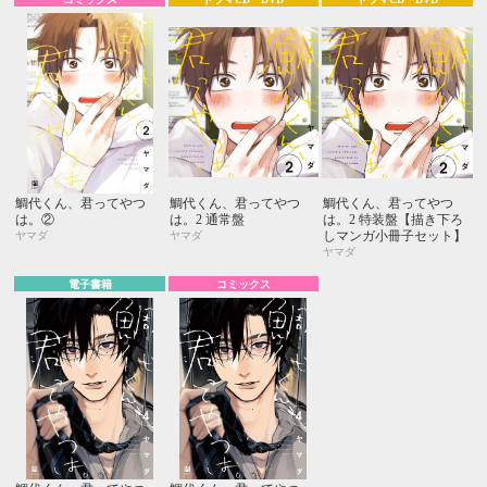
鯛代くん、君ってやつ
鯛代くん、君ってやつ
鯛代くん、君ってやつ
は。②
は。2 通常盤
は。2 特装盤【描き下ろ
しマンガ小冊子セット】
ヤマダ
ヤマダ
ヤマダ
電子書籍
コミックス