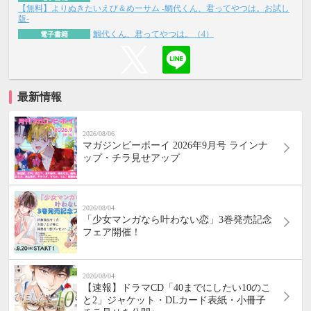
【無料】よりぬきたいえび＆めーサム -鯛代くん、君ってやつは。お試し
版-
鯛代くん、君ってやつは。（4）
電子書籍
最新情報
2026/08/06
マガジンビーボーイ 2026年9月号 ラインナ
ップ・チラ見せアップ
2026/08/04
「少女マンガなら叶わない恋」3巻発売記念
フェア開催！
2026/08/04
【速報】ドラマCD「40までにしたい10のこ
と2」ジャケット・DLカード表紙・小冊子