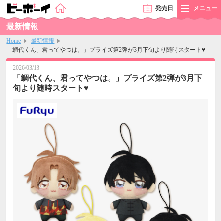
発売
日
メニュー
最新情報
Home
最新情報
「鯛代くん、君ってやつは。」プライズ第2弾が3月下旬より随時スタート♥
2026/03/13
「鯛代くん、君ってやつは。」プライズ第2弾が3月下
旬より随時スタート♥