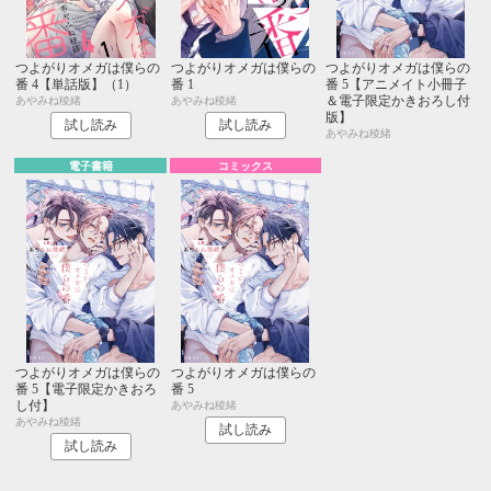
つよがりオメガは僕らの
つよがりオメガは僕らの
つよがりオメガは僕らの
番 4【単話版】（1）
番 1
番 5【アニメイト小冊子
＆電子限定かきおろし付
あやみね稜緒
あやみね稜緒
版】
試し読み
試し読み
あやみね稜緒
電子書籍
コミックス
つよがりオメガは僕らの
つよがりオメガは僕らの
番 5【電子限定かきおろ
番 5
し付】
あやみね稜緒
あやみね稜緒
試し読み
試し読み