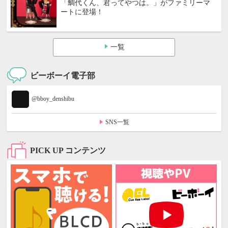
「鯛代くん、君ってやつは。」がファミリーマ
ートに登場！
一覧
ビーボーイ電子部
@bboy_denshibu
SNS一覧
PICK UP コンテンツ