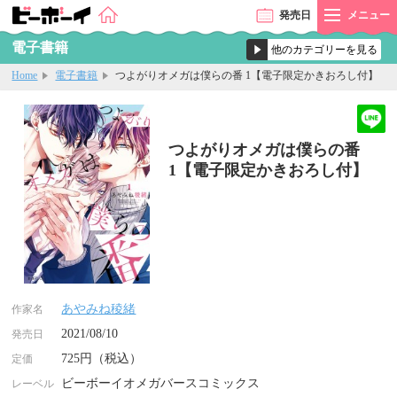
発売
日
メニュー
電子書籍
Home
電子書籍
つよがりオメガは僕らの番 1【電子限定かきおろし付】
つよがりオメガは僕らの番
1【電子限定かきおろし付】
あやみね稜緒
作家名
2021/08/10
発売日
725円（税込）
定価
ビーボーイオメガバースコミックス
レーベル