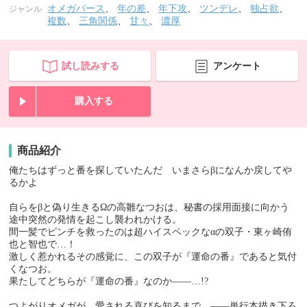
オメガバース
、
年の差
、
年下攻
、
ツンデレ
、
独占欲
、
ジャンル
複数
、
三角関係
、
甘々
、
濃厚
試し読みする
アンケート
購入する
商品紹介
俺たちはずっと番を探していたんだ いまさらβになんか戻してや
るかよ
自らをβと偽り生きるΩの高雛なつおは、秘書の採用面接に向かう
途中突然の発情を起こし襲われかける。
間一髪でピンチを救ったのは超ハイスペックなαの双子・東ヶ崎侑
也と智也で…！
激しく惹かれるその感覚に、この双子が『運命の番』であると気付
くなつお。
果たしてどちらが『運命の番』なのか――…!?
つよがりオメガが、愛される喜びを知るまで。――単行本描き下ろ