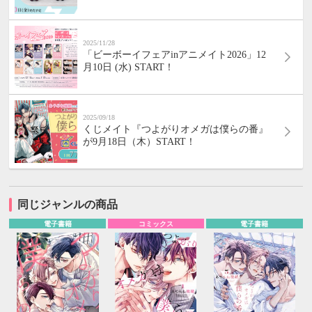
2025/11/28
「ビーボーイフェアinアニメイト2026」12
月10日 (水) START！
2025/09/18
くじメイト『つよがりオメガは僕らの番』
が9月18日（木）START！
同じジャンルの商品
電子書籍
コミックス
電子書籍