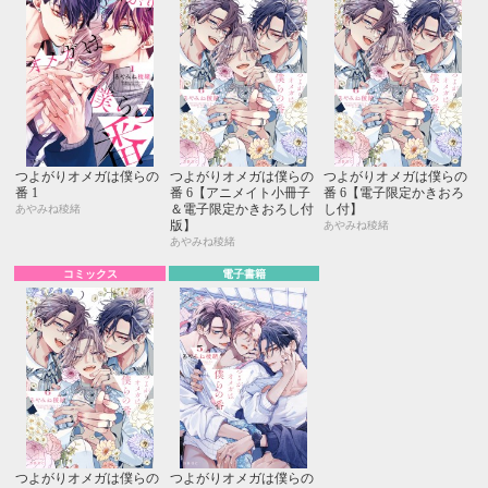
つよがりオメガは僕らの
つよがりオメガは僕らの
つよがりオメガは僕らの
番 1
番 6【アニメイト小冊子
番 6【電子限定かきおろ
＆電子限定かきおろし付
し付】
あやみね稜緒
版】
あやみね稜緒
あやみね稜緒
コミックス
電子書籍
つよがりオメガは僕らの
つよがりオメガは僕らの