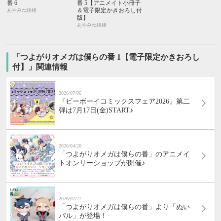
番 6
番 5【アニメイト小冊子
＆電子限定かきおろし付
あやみね稜緒
版】
あやみね稜緒
「つよがりオメガは僕らの番 1【電子限定かきおろし
付】」関連情報
2026/07/06
『ビーボーイコミックスフェア2026』第二
弾は7月17日(金)START♪
2026/04/20
「つよがりオメガは僕らの番」のアニメイ
トオンリーショップが開催♪
2026/02/27
「つよがりオメガは僕らの番」より「ぬい
パル」が登場！