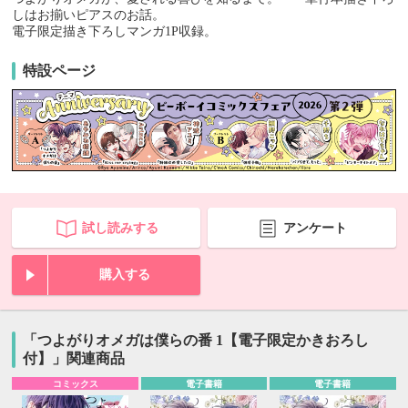
しはお揃いピアスのお話。
電子限定描き下ろしマンガ1P収録。
特設ページ
試し読みする
アンケート
購入する
「つよがりオメガは僕らの番 1【電子限定かきおろし
付】」関連商品
コミックス
電子書籍
電子書籍