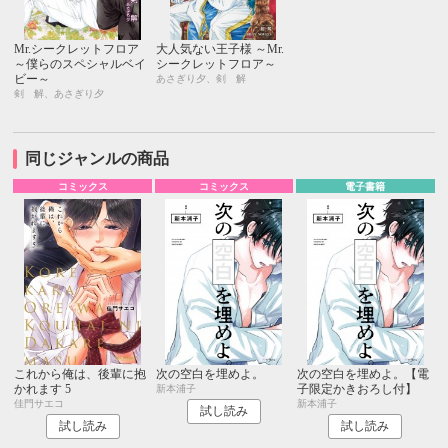
Mr.シークレットフロア
大人気ない王子様 ～Mr.
～僕らのスペシャルベイ
シークレットフロア～
ビー～
あさぎり夕、剣 解
剣 解、あさぎり夕
同じジャンルの商品
コミックス
コミックス
電子書籍
これから俺は、後輩に抱
次の空白を埋めよ。
次の空白を埋めよ。【電
かれます 5
子限定かきおろし付】
新本浦子
佳門サエコ
新本浦子
試し読み
試し読み
試し読み