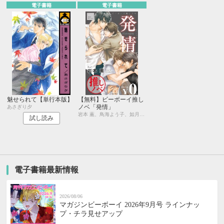
電子書籍
電子書籍
魅せられて【単行本版】
【無料】ビーボーイ推し
ノベ「発情」
あさぎり夕
岩本 薫、鳥海よう子、如月弘鷹、北上れん、一式アキラ
試し読み
電子書籍最新情報
2026/08/06
マガジンビーボーイ 2026年9月号 ラインナッ
プ・チラ見せアップ