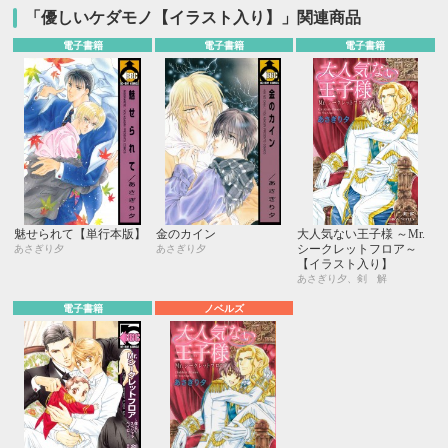
「優しいケダモノ【イラスト入り】」関連商品
電子書籍
電子書籍
電子書籍
魅せられて【単行本版】
金のカイン
大人気ない王子様 ～Mr.
シークレットフロア～
あさぎり夕
あさぎり夕
【イラスト入り】
あさぎり夕、剣 解
電子書籍
ノベルズ