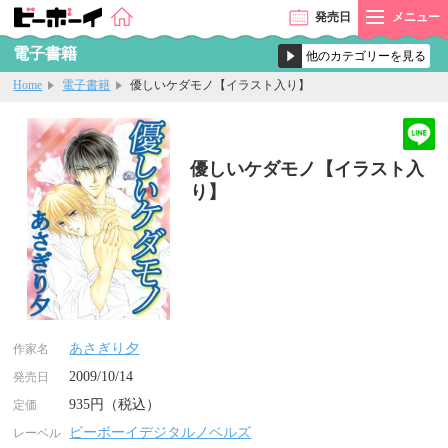
発売
日
メニュー
電子書籍
Home
電子書籍
優しいケダモノ【イラスト入り】
優しいケダモノ【イラスト入
り】
あさぎり夕
作家名
2009/10/14
発売日
935円（税込）
定価
ビーボーイデジタルノベルズ
レーベル