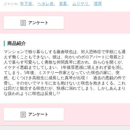
年下攻
、
ヘタレ攻
、
鬼畜
、
ムリヤリ
、
濃厚
ジャンル
アンケート
商品紹介
マンションで独り暮らしする藤倉咲也は、対人恐怖症で学校にも通
えず働くこともできない。彼は、向かいのボロアパートに母親と2
人で暮らす可愛らしく勇敢な井関真琴に惹かれ、自ら心を開くが、
イケナイ悪戯までしてしまい、1年後罪悪感に堪えきれず姿を消し
てしまう。5年後、ミステリー作家となっていた咲也の家に、突
然、むくつけき高校生に成長した真琴が出現！ 過去の悪戯の件で
脅し、そのせいでマトモに女も抱けないと咲也を抱きまくる。これ
は罰だと観念する咲也だが、快感に溺れてしまう。しかしあんまり
な扱われように咲也は反発し!?
アンケート