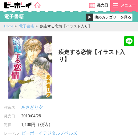
発売
日
メニュー
電子書籍
Home
電子書籍
疾走する恋情【イラスト入り】
疾走する恋情【イラスト入
り】
あさぎり夕
作家名
2010/04/28
発売日
1,100円（税込）
定価
ビーボーイデジタルノベルズ
レーベル