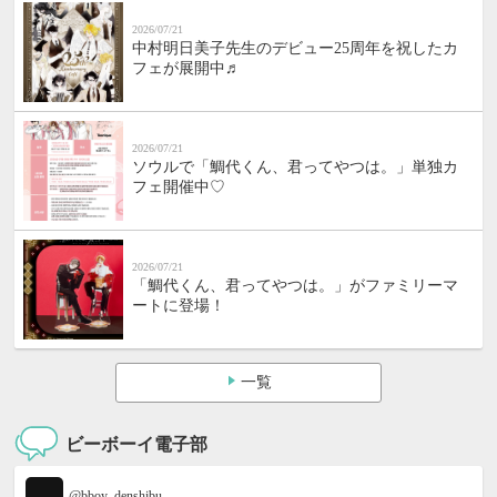
2026/07/21
中村明日美子先生のデビュー25周年を祝したカ
フェが展開中♬
2026/07/21
ソウルで「鯛代くん、君ってやつは。」単独カ
フェ開催中♡
2026/07/21
「鯛代くん、君ってやつは。」がファミリーマ
ートに登場！
一覧
ビーボーイ電子部
@bboy_denshibu