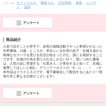
オフィスもの
、
職業もの
、
主従関係
、
鬼畜
、
ムリヤ
ジャンル
リ
、
濃厚
アンケート
商品紹介
人前で話すことが苦手で、必死の就職活動でやっと希望がかなった
矢野優哉、24歳。ところが、本社にいる社長の息子・右城大成から
執拗なセクハラを受ける生活が始まったのだ。誰にも相談すること
できず、右城の行為を受け入れるしかない日々。思いつめた優哉
は、人気小説に登場する「仕置き人」が実在すると知って、右城に
復讐してほしいと頼む。デリバリーホストの「K」に……！ （※
本作品はイラスト入りです。電子書籍化して配信するにあたり一部
単行本と異なる仕様がございます）
アンケート