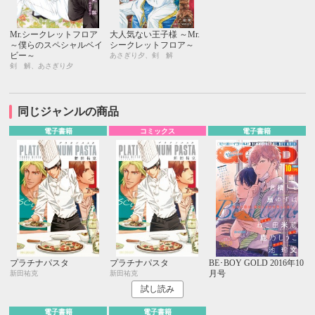
Mr.シークレットフロア
大人気ない王子様 ～Mr.
～僕らのスペシャルベイ
シークレットフロア～
ビー～
あさぎり夕、剣 解
剣 解、あさぎり夕
同じジャンルの商品
電子書籍
コミックス
電子書籍
プラチナパスタ
プラチナパスタ
BE･BOY GOLD 2016年10
月号
新田祐克
新田祐克
試し読み
電子書籍
電子書籍