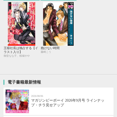
王様社長は独占する【イ
抱けない時間
ラスト入り】
藤崎こう
御堂なな子、桜城やや
電子書籍最新情報
2026/08/06
マガジンビーボーイ 2026年9月号 ラインナッ
プ・チラ見せアップ