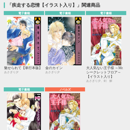
「疾走する恋情【イラスト入り】」関連商品
電子書籍
電子書籍
電子書籍
魅せられて【単行本版】
金のカイン
大人気ない王子様 ～Mr.
シークレットフロア～
あさぎり夕
あさぎり夕
【イラスト入り】
あさぎり夕、剣 解
電子書籍
ノベルズ