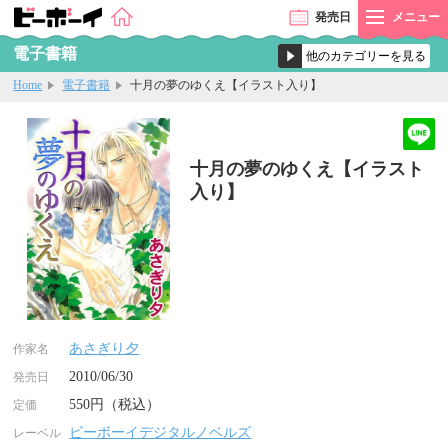
発売
日
メニュー
電子書籍
Home
電子書籍
十月の夢のゆくえ【イラスト入り】
十月の夢のゆくえ【イラスト
入り】
あさぎり夕
作家名
2010/06/30
発売日
550円（税込）
定価
ビーボーイデジタルノベルズ
レーベル