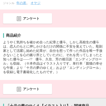
年の差
、
オヤジ
ジャンル
アンケート
商品紹介
ようやく気持ちを確かめ合った紀章と優斗。しかし高校生の優斗
は、恋人のもとに押しかけるだけの関係に不安を覚えていた。彫刻
家として活躍し始めた紀章が、自分を想って作った作品を唯一手放
さないことを心の拠り所としていたのに、それを売ってしまったと
知った優斗は――!? 優斗、久住、芳の後日談「エンディングロー
ル」も収録。（※本作品はイラスト入りです。単行本「親猫の幸せ
な午後」より「十月の夢のゆくえ」および「エンディングロール」
を収録し電子書籍化したものです。）
アンケート
「十月の夢のゆくえ【イラスト入り】」関連商品