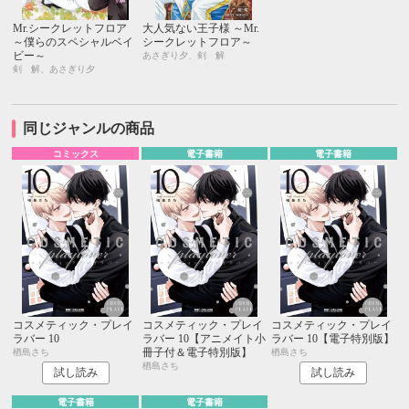
Mr.シークレットフロア
大人気ない王子様 ～Mr.
～僕らのスペシャルベイ
シークレットフロア～
ビー～
あさぎり夕、剣 解
剣 解、あさぎり夕
同じジャンルの商品
コミックス
電子書籍
電子書籍
コスメティック・プレイ
コスメティック・プレイ
コスメティック・プレイ
ラバー 10
ラバー 10【アニメイト小
ラバー 10【電子特別版】
冊子付＆電子特別版】
楢島さち
楢島さち
楢島さち
試し読み
試し読み
電子書籍
電子書籍