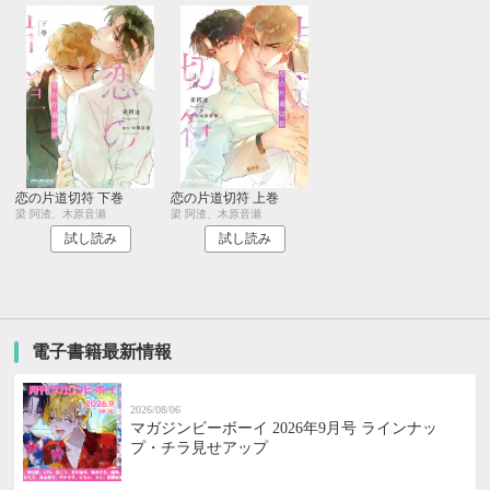
恋の片道切符 下巻
恋の片道切符 上巻
梁 阿渣、木原音瀬
梁 阿渣、木原音瀬
試し読み
試し読み
電子書籍最新情報
2026/08/06
マガジンビーボーイ 2026年9月号 ラインナッ
プ・チラ見せアップ