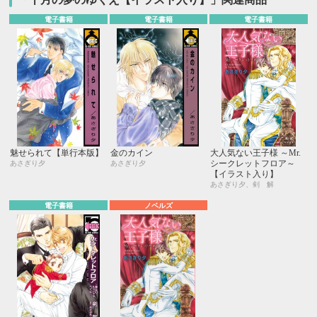
電子書籍
電子書籍
電子書籍
魅せられて【単行本版】
金のカイン
大人気ない王子様 ～Mr.
シークレットフロア～
あさぎり夕
あさぎり夕
【イラスト入り】
あさぎり夕、剣 解
電子書籍
ノベルズ