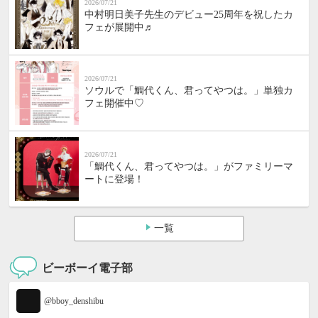
2026/07/21
中村明日美子先生のデビュー25周年を祝したカ
フェが展開中♬
2026/07/21
ソウルで「鯛代くん、君ってやつは。」単独カ
フェ開催中♡
2026/07/21
「鯛代くん、君ってやつは。」がファミリーマ
ートに登場！
一覧
ビーボーイ電子部
@bboy_denshibu