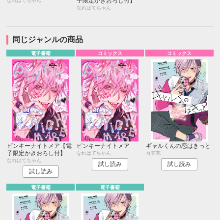
子限定かきおろし付】
なれはてちゃん
なれはてちゃん
同じジャンルの商品
電子書籍
コミックス
コミックス
ピンキーナイトメア【電
ピンキーナイトメア
ギャルくんの恋はきっと
子限定かきおろし付】
なれはてちゃん
吾笠花
なれはてちゃん
試し読み
試し読み
試し読み
電子書籍
電子書籍