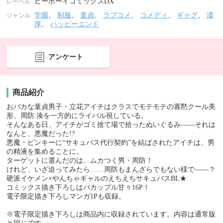
ビーボーイコミックスDX
レーベル
学園
、
制服
、
童貞
、
ラブコメ
、
コメディ
、
ギャグ
、
濃
ジャンル
厚
、
ハッピーエンド
アンケート
商品紹介
おバカな童貞男子・立花アイチはクラスでモテモテの寡黙クール美
形、周防 湊を一方的にライバル視している。
そんなある日、アイチがゴミ捨て場で拾ったぬいぐるみ――それは
なんと、悪魔だった!?
悪魔・ピンキーに“サキュバス代行契約”を結ばされたアイチは、男
の精液を集めることに。
ターゲットに選んだのは、ムカつく男・周防！
けれど、いざ迫ってみたら……周防もまんざらでもない様で――？
硬派イケメン×やんちゃギャルのえちえちサキュバスBL★
コミックス描き下ろしはバカップル甘々16P！
電子限定描き下ろしマンガ1Pも収録。
※電子限定描き下ろしは商品内に収録されています。内容は通常版