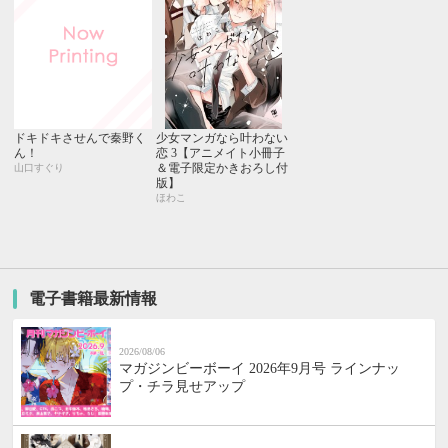
ドキドキさせんで秦野く
少女マンガなら叶わない
ん！
恋 3【アニメイト小冊子
＆電子限定かきおろし付
山口すぐり
版】
ほわこ
電子書籍最新情報
2026/08/06
マガジンビーボーイ 2026年9月号 ラインナッ
プ・チラ見せアップ