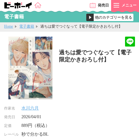
発売
日
メニュー
電子書籍
Home
電子書籍
過ちは愛でつぐなって【電子限定かきおろし付】
過ちは愛でつぐなって【電子
限定かきおろし付】
水川六月
作家名
2026/04/01
発売日
889円（税込）
定価
秒で分かるBL
レーベル