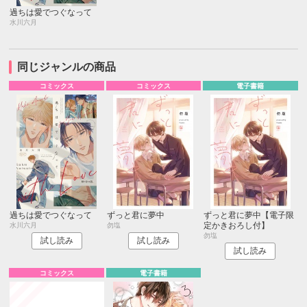
過ちは愛でつぐなって
水川六月
同じジャンルの商品
コミックス
コミックス
電子書籍
過ちは愛でつぐなって
ずっと君に夢中
ずっと君に夢中【電子限
定かきおろし付】
水川六月
勿塩
勿塩
試し読み
試し読み
試し読み
コミックス
電子書籍