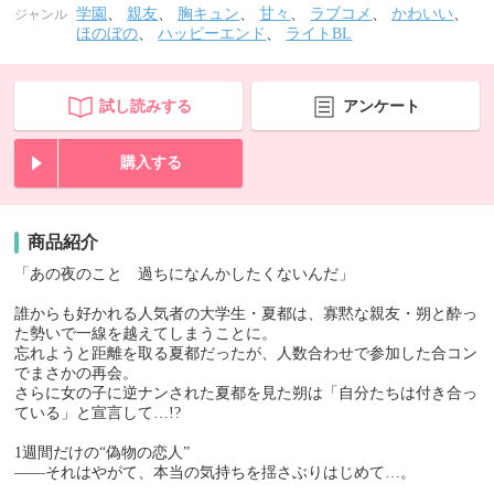
学園
、
親友
、
胸キュン
、
甘々
、
ラブコメ
、
かわいい
、
ジャンル
ほのぼの
、
ハッピーエンド
、
ライトBL
試し読みする
アンケート
購入する
商品紹介
「あの夜のこと 過ちになんかしたくないんだ」
誰からも好かれる人気者の大学生・夏都は、寡黙な親友・朔と酔っ
た勢いで⼀線を越えてしまうことに。
忘れようと距離を取る夏都だったが、人数合わせで参加した合コン
でまさかの再会。
さらに女の子に逆ナンされた夏都を見た朔は「自分たちは付き合っ
ている」と宣言して…!?
1週間だけの“偽物の恋人”
――それはやがて、本当の気持ちを揺さぶりはじめて…。