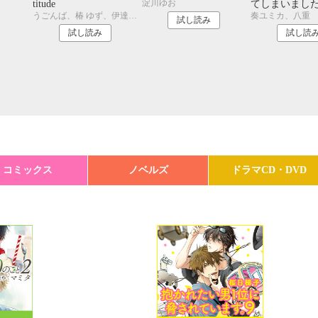
淀川ゆお
titude
てしまいまし
うごんば、椿 ゆず、伊達きよ、渡海奈穂、幸崎ぱれす
奏ユミカ、八重
試し読み
試し読み
試し読
コミックス
ノベルズ
ドラマCD・DVD