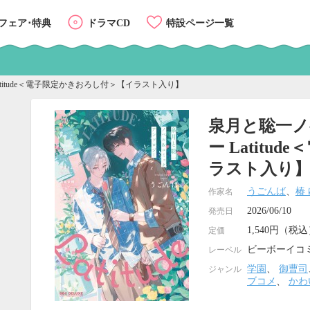
フェア･特典
ドラマCD
特設ページ一覧
itude＜電子限定かきおろし付＞【イラスト入り】
泉月と聡一
ー Latit
ラスト入り
うごんば
、
椿
作家名
2026/06/10
発売日
1,540円（税
定価
ビーボーイコ
レーベル
学園
、
御曹司
ジャンル
ブコメ
、
かわ