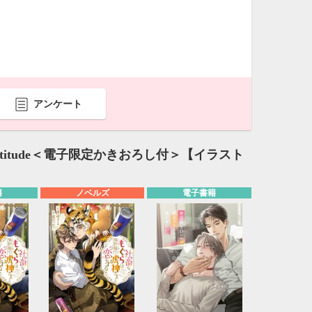
アンケート
itude＜電子限定かきおろし付＞【イラスト
籍
ノベルズ
電子書籍
10月
WED
THU
FRI
SAT
1
2
3
7
8
9
10
14
15
16
17