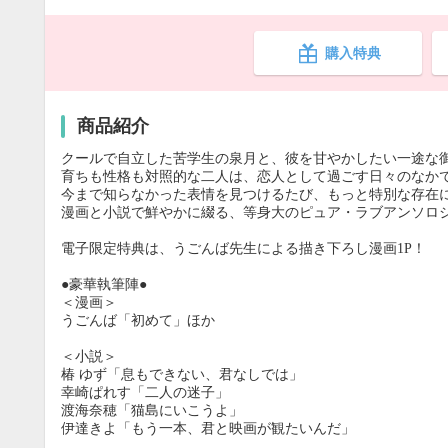
購入特典
商品紹介
クールで自立した苦学生の泉月と、彼を甘やかしたい一途な
育ちも性格も対照的な二人は、恋人として過ごす日々のなか
今まで知らなかった表情を見つけるたび、もっと特別な存在
漫画と小説で鮮やかに綴る、等身大のピュア・ラブアンソロ
電子限定特典は、うごんば先生による描き下ろし漫画1P！
●豪華執筆陣●
＜漫画＞
うごんば「初めて」ほか
＜小説＞
椿 ゆず「息もできない、君なしでは」
幸崎ぱれす「二人の迷子」
渡海奈穂「猫島にいこうよ」
伊達きよ「もう一本、君と映画が観たいんだ」