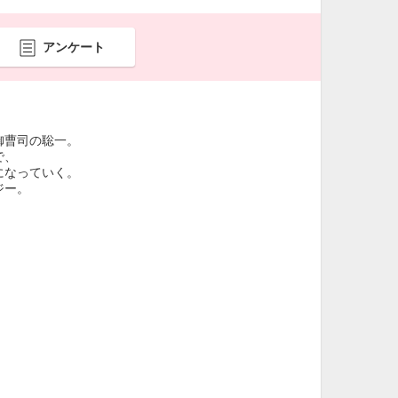
アンケート
御曹司の聡一。
で、
になっていく。
ジー。