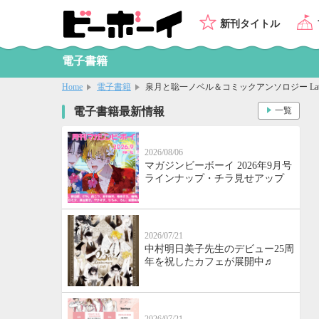
新刊タイトル
電子書籍
Home
電子書籍
泉月と聡一ノベル＆コミックアンソロジー Lat
電子書籍最新情報
一覧
2026/08/06
マガジンビーボーイ 2026年9月号
ラインナップ・チラ見せアップ
2026/07/21
中村明日美子先生のデビュー25周
年を祝したカフェが展開中♬