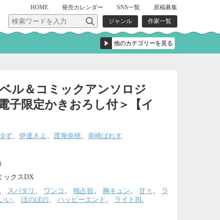
HOME
発売
カレンダー
SNS一覧
原稿募集
ジャンル
作家一覧
ノベル＆コミックアンソロジ
ude＜電子限定かきおろし付＞【イ
】
 ゆず
、
伊達きよ
、
渡海奈穂
、
幸崎ぱれす
込）
ミックスDX
、
スパダリ
、
ワンコ
、
独占欲
、
胸キュン
、
甘々
、
ラ
いい
、
ほのぼの
、
ハッピーエンド
、
ライトBL