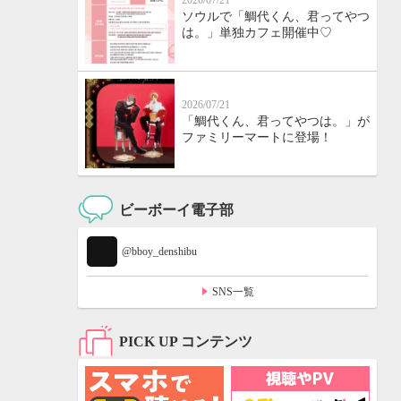
2026/07/21
ソウルで「鯛代くん、君ってやつ
は。」単独カフェ開催中♡
2026/07/21
「鯛代くん、君ってやつは。」が
ファミリーマートに登場！
ビーボーイ電子部
@bboy_denshibu
SNS一覧
PICK UP コンテンツ