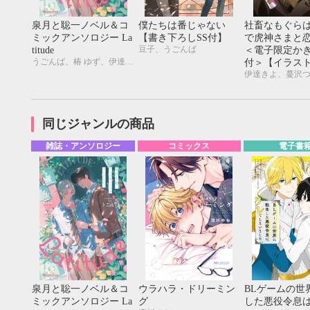
20
21
22
23
24
25
26
18
19
20
27
28
29
30
25
26
27
泉月と聡一ノベル＆コ
僕たちは番じゃない
社畜なもぐら
ミックアンソロジー La
【書き下ろしSS付】
で虎神さまと
豆子、うごんば
titude
＜電子限定か
うごんば、椿 ゆず、伊達きよ、渡海奈穂、幸崎ぱれす
付＞【イラス
伊達きよ、蔓沢
同じジャンルの商品
雑誌・アンソロジー
コミックス
電子書
泉月と聡一ノベル＆コ
ウラハラ・ドリーミン
BLゲームの世
ミックアンソロジー La
グ
した悪役令息