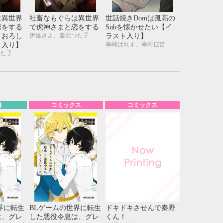
21
22
23
24
28
29
30
31
は異世界
社畜なもぐらは異世界
世話焼きDomは孤高の
恋をする
で虎神さまと恋をする
Subを懐かせたい【イ
伊達きよ、蔓沢つた子
きおろし
ラスト入り】
幸崎ぱれす、幸村佳苗
ト入り】
つた子
籍
コミックス
コミックス
界に転生
BLゲームの世界に転生
ドキドキさせんで秦野
は、グレ
した悪役令息は、グレ
くん！