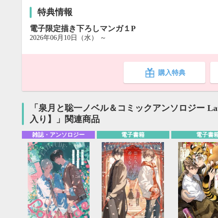
特典情報
電子限定描き下ろしマンガ１P
2026年06月10日（水） ～
購入特典
「泉月と聡一ノベル＆コミックアンソロジー Lat
入り】」関連商品
雑誌・アンソロジー
電子書籍
電子書
9月
SUN
MON
TUE
WED
THU
FRI
SAT
SUN
MON
TUE
1
2
3
4
5
6
7
8
9
10
11
12
4
5
6
13
14
15
16
17
18
19
11
12
13