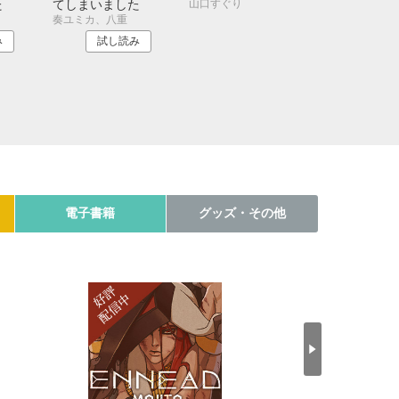
山口すぐり
た
てしまいました
奏ユミカ、八重
み
試し読み
電子書籍
グッズ・その他