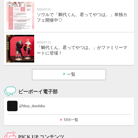
2026/07/21
ソウルで「鯛代くん、君ってやつは。」単独カ
フェ開催中♡
2026/07/21
「鯛代くん、君ってやつは。」がファミリーマ
ートに登場！
一覧
ビーボーイ電子部
@bboy_denshibu
SNS一覧
PICK UP コンテンツ