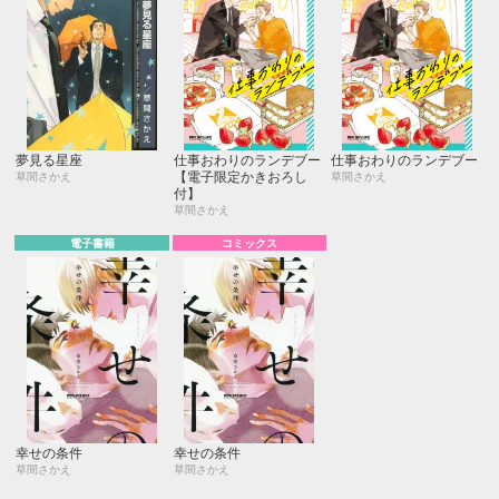
夢見る星座
仕事おわりのランデブー
仕事おわりのランデブー
【電子限定かきおろし
草間さかえ
草間さかえ
付】
草間さかえ
電子書籍
コミックス
幸せの条件
幸せの条件
草間さかえ
草間さかえ