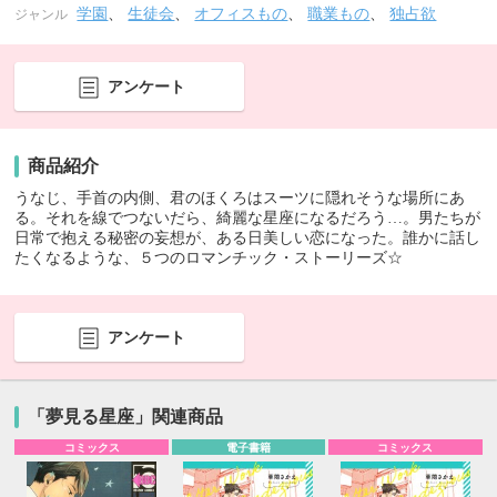
学園
、
生徒会
、
オフィスもの
、
職業もの
、
独占欲
ジャンル
アンケート
商品紹介
うなじ、手首の内側、君のほくろはスーツに隠れそうな場所にあ
る。それを線でつないだら、綺麗な星座になるだろう…。男たちが
日常で抱える秘密の妄想が、ある日美しい恋になった。誰かに話し
たくなるような、５つのロマンチック・ストーリーズ☆
アンケート
「夢見る星座」関連商品
コミックス
電子書籍
コミックス