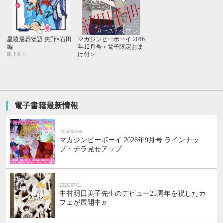
星陵最恐物語 矢野×石田
マガジンビーボーイ 2016
編
年12月号＜電子限定おま
け付＞
龍川和ト
電子書籍最新情報
2026/08/06
マガジンビーボーイ 2026年9月号 ラインナッ
プ・チラ見せアップ
2026/07/21
中村明日美子先生のデビュー25周年を祝したカ
フェが展開中♬