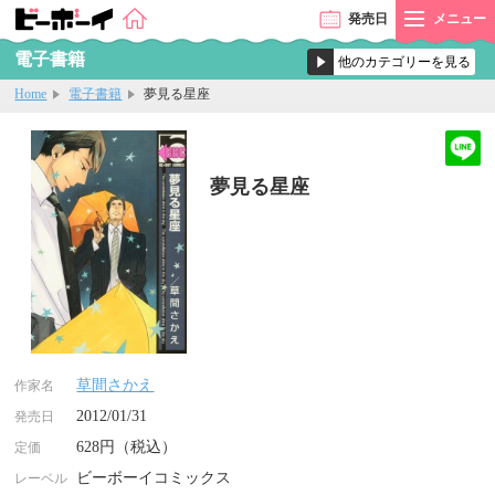
発売
日
メニュー
電子書籍
Home
電子書籍
夢見る星座
夢見る星座
草間さかえ
作家名
2012/01/31
発売日
628円（税込）
定価
ビーボーイコミックス
レーベル