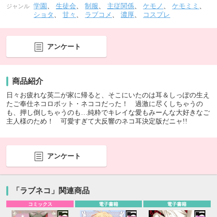
学園
、
生徒会
、
制服
、
主従関係
、
ケモノ
、
ケモミミ
、
ジャンル
ショタ
、
甘々
、
ラブコメ
、
濃厚
、
コスプレ
アンケート
商品紹介
日々お疲れな英二が家に帰ると、そこにいたのは耳＆しっぽの生え
たご奉仕ネコロボット・ネココだった！ 過激に尽くしちゃうの
も、押し倒しちゃうのも…純粋でキレイな愛もみーんな大好きなご
主人様のため！ 可愛すぎて大反響のネコ耳決定版だニャ!!
アンケート
「ラブネコ」関連商品
コミックス
電子書籍
電子書籍