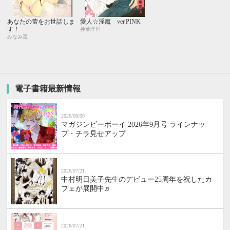
あなたの蕾をお世話しま
愛人☆淫魔 ver.PINK
す！
神葉理世
みなみ遥
電子書籍最新情報
2026/08/06
マガジンビーボーイ 2026年9月号 ラインナッ
プ・チラ見せアップ
2026/07/21
中村明日美子先生のデビュー25周年を祝したカ
フェが展開中♬
2026/07/21