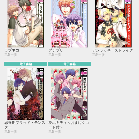
ラブネコ
プチプリ
アンラッキーストライク
三島一彦
三島一彦
三島一彦
電子書籍
電子書籍
思春期ブラッド・モンス
愛玩キティ＜おまけショ
ター
ート付＞
三島一彦
三島一彦