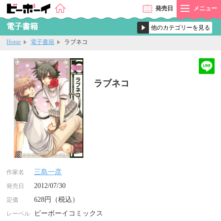
発売
日
メニュー
電子書籍
Home
電子書籍
ラブネコ
ラブネコ
三島一彦
作家名
2012/07/30
発売日
628円（税込）
定価
ビーボーイコミックス
レーベル