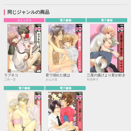
同じジャンルの商品
コミックス
電子書籍
電子書籍
ラブネコ
君で溺れた後は
三度の揚げより君が好き
三島一彦
みなみ遥
和泉棒子
電子書籍
電子書籍