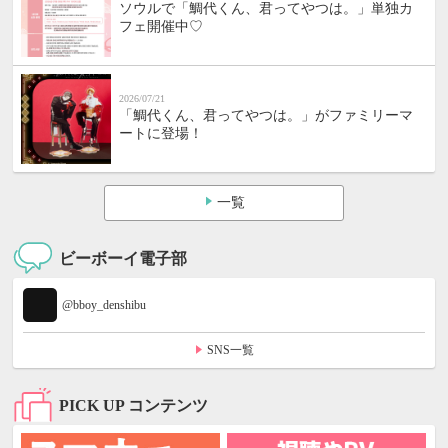
ソウルで「鯛代くん、君ってやつは。」単独カ
フェ開催中♡
2026/07/21
「鯛代くん、君ってやつは。」がファミリーマ
ートに登場！
一覧
ビーボーイ電子部
@bboy_denshibu
SNS一覧
PICK UP コンテンツ