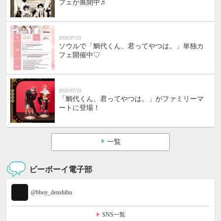
フェが展開中♬
2026/07/21
ソウルで「鯛代くん、君ってやつは。」単独カ
フェ開催中♡
2026/07/21
「鯛代くん、君ってやつは。」がファミリーマ
ートに登場！
一覧
ビーボーイ電子部
@bboy_denshibu
SNS一覧