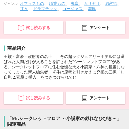
オフィスもの
、
職業もの
、
鬼畜
、
ムリヤリ
、
独占欲
、
ジャンル
甘々
、
ドラマチック
、
ゴージャス
、
濃厚
試し読みする
アンケート
商品紹介
王族・富豪・政財界の名士――その超ラグジュアリーホテルには選
ばれた人間だけが入ることを許された“シークレットフロア”があ
る。シークレットフロアに住む傲慢な天才小説家・八神の担当にな
ってしまった新人編集者・卓斗は原稿と引きかえに究極の三択「1.
自慰 2.素股 3.挿入」をつきつけられて!?
試し読みする
アンケート
「Mr.シークレットフロア ～小説家の戯れなひびき～」
関連商品