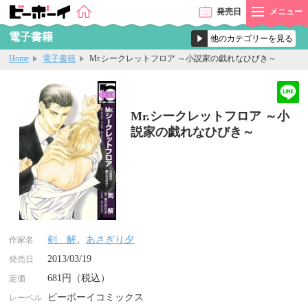
発売
日
メニュー
電子書籍
Home
電子書籍
Mr.シークレットフロア ～小説家の戯れなひびき～
Mr.シークレットフロア ～小
説家の戯れなひびき～
剣 解
、
あさぎり夕
作家名
2013/03/19
発売日
681円（税込）
定価
ビーボーイコミックス
レーベル