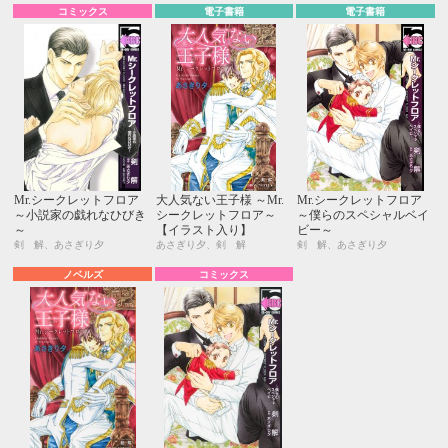
コミックス
電子書籍
電子書籍
Mr.シークレットフロア
大人気ない王子様 ～Mr.
Mr.シークレットフロア
～小説家の戯れなひびき
シークレットフロア～
～僕らのスペシャルベイ
～
【イラスト入り】
ビー～
剣 解、あさぎり夕
あさぎり夕、剣 解
剣 解、あさぎり夕
ノベルズ
コミックス