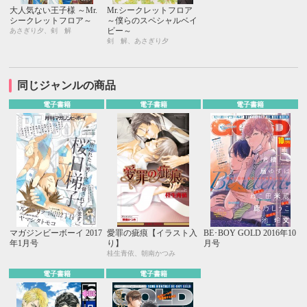
大人気ない王子様 ～Mr.
Mr.シークレットフロア
シークレットフロア～
～僕らのスペシャルベイ
ビー～
あさぎり夕、剣 解
剣 解、あさぎり夕
同じジャンルの商品
電子書籍
電子書籍
電子書籍
マガジンビーボーイ 2017
愛罪の疵痕【イラスト入
BE･BOY GOLD 2016年10
年1月号
り】
月号
桂生青依、朝南かつみ
電子書籍
電子書籍