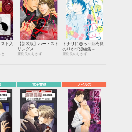
ラスト入
【新装版】ハートスト
トナリに恋っ～亜樹良
リングス
のりかず短編集～
さと
亜樹良のりかず
亜樹良のりかず
籍
電子書籍
ノベルズ
10月
WED
THU
FRI
SAT
1
2
3
7
8
9
10
14
15
16
17