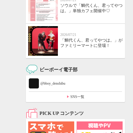
2026/07/21
ソウルで「鯛代くん、君ってやつ
は。」単独カフェ開催中♡
2026/07/21
「鯛代くん、君ってやつは。」が
ファミリーマートに登場！
ビーボーイ電子部
@bboy_denshibu
SNS一覧
PICK UP コンテンツ