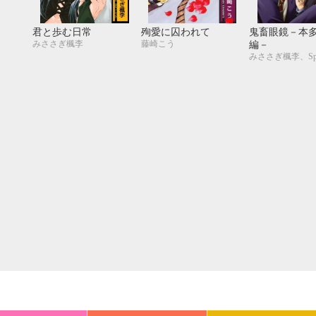
20
21
22
23
24
25
26
18
19
20
27
28
29
30
25
26
27
君と歩む日常
殉愛に囚われて
鬼畜眼鏡－本多
みささぎ楓李
藤崎こう
編－
みささぎ楓李、Spr