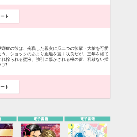
ケート
潔癖症の彼は、殉職した親友に瓜二つの後輩・大槍を可愛
まう。ショックのあまり距離を置く咲良だが、三年を経て
され搾られる蜜液、強引に蕩かされる桜の蕾、容赦ない挿
ブ!!
ケート
籍
電子書籍
電子書籍