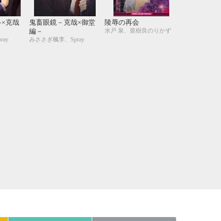
21
22
23
24
28
29
30
31
×克哉
鬼畜眼鏡－克哉×御堂
陵辱の再会
水戸 泉、亜樹良のりかず
編－
ay
みささぎ楓李、Spray