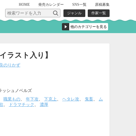
HOME
発売
カレンダー
SNS一覧
原稿募集
ジャンル
作家一覧
イラスト入り】
良のりかず
ラッシュノベルズ
、
職業もの
、
年下攻
、
下克上
、
ヘタレ攻
、
鬼畜
、
ム
欲
、
ドラマチック
、
濃厚