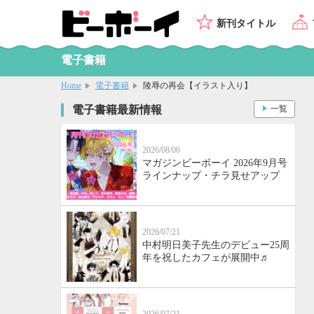
新刊タイトル
電子書籍
Home
電子書籍
陵辱の再会【イラスト入り】
電子書籍最新情報
一覧
2026/08/06
マガジンビーボーイ 2026年9月号
ラインナップ・チラ見せアップ
2026/07/21
中村明日美子先生のデビュー25周
年を祝したカフェが展開中♬