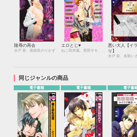
陵辱の再会
エロとじ♥
悪い大人【イ
水戸 泉、亜樹良のりかず
ねこ田米蔵、英田サキ、鹿乃しうこ、あさぎり夕、かんべあきら、あすま理彩、亜樹良のりかず、斑鳩サハラ、明神 翼、和泉 桂、稲荷家房之介、榎田尤利、中村明日美子、鬼塚ツヤコ、佐々成美、木原音瀬、鈴木ツタ、南原 兼、ホームラン・拳、水戸 泉、しょうおとあや、水上ルイ、池 玲文、山藍紫姫子、あさとえいり、雪代鞠絵、大和名瀬
り】
水戸 泉、名取い
同じジャンルの商品
電子書籍
電子書籍
電子書
9月
SUN
MON
TUE
WED
THU
FRI
SAT
SUN
MON
TUE
1
2
3
4
5
6
7
8
9
10
11
12
4
5
6
13
14
15
16
17
18
19
11
12
13