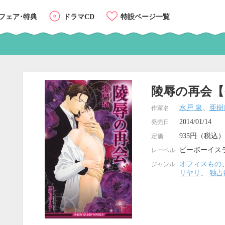
フェア･特典
ドラマCD
特設ページ一覧
陵辱の再会【
水戸 泉
、
亜樹
作家名
2014/01/14
発売日
935円（税込）
定価
ビーボーイス
レーベル
オフィスもの
ジャンル
リヤリ
、
独占