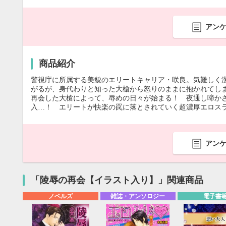
アン
商品紹介
警視庁に所属する美貌のエリートキャリア・咲良。気難しく
がるが、身代わりと知った大槍から怒りのままに抱かれてし
再会した大槍によって、辱めの日々が始まる！ 夜通し啼か
入…！ エリートが快楽の罠に落とされていく超濃厚エロスラ
アン
「陵辱の再会【イラスト入り】」関連商品
ノベルズ
雑誌・アンソロジー
電子書