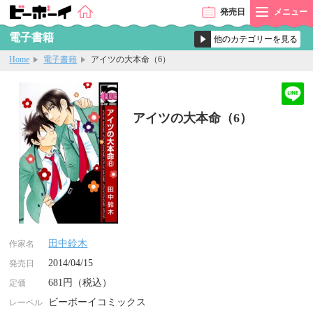
発売
日
メニュー
電子書籍
Home
電子書籍
アイツの大本命（6）
アイツの大本命（6）
田中鈴木
作家名
2014/04/15
発売日
681円（税込）
定価
ビーボーイコミックス
レーベル