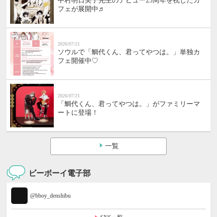
中村明日美子先生のデビュー25周年を祝したカ
フェが展開中♬
2026/07/21
ソウルで「鯛代くん、君ってやつは。」単独カ
フェ開催中♡
2026/07/21
「鯛代くん、君ってやつは。」がファミリーマ
ートに登場！
一覧
ビーボーイ電子部
@bboy_denshibu