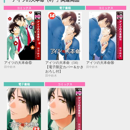
コミックス
電子書籍
コミックス
アイツの大本命⑥
アイツの大本命（14）
アイツの大本命⑭
【電子限定カバー＆かき
田中鈴木
田中鈴木
おろし付】
田中鈴木
電子書籍
コミックス