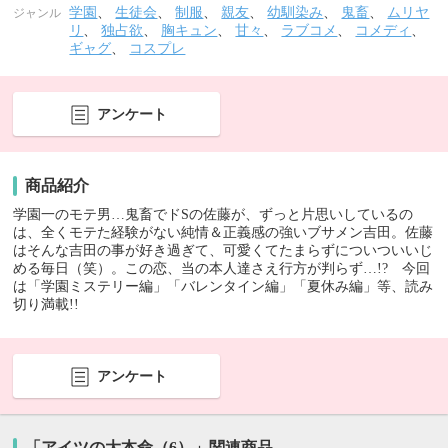
学園
、
生徒会
、
制服
、
親友
、
幼馴染み
、
鬼畜
、
ムリヤ
ジャンル
リ
、
独占欲
、
胸キュン
、
甘々
、
ラブコメ
、
コメディ
、
ギャグ
、
コスプレ
アンケート
商品紹介
学園一のモテ男…鬼畜でドSの佐藤が、ずっと片思いしているの
は、全くモテた経験がない純情＆正義感の強いブサメン吉田。佐藤
はそんな吉田の事が好き過ぎて、可愛くてたまらずについついいじ
める毎日（笑）。この恋、当の本人達さえ行方が判らず…!? 今回
は「学園ミステリー編」「バレンタイン編」「夏休み編」等、読み
切り満載!!
アンケート
「アイツの大本命（6）」関連商品