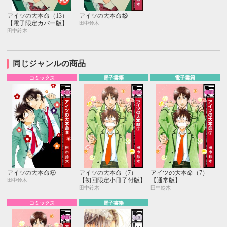
アイツの大本命（13）
アイツの大本命⑬
【電子限定カバー版】
田中鈴木
田中鈴木
同じジャンルの商品
コミックス
電子書籍
電子書籍
アイツの大本命⑥
アイツの大本命（7）
アイツの大本命（7）
【初回限定小冊子付版】
【通常版】
田中鈴木
田中鈴木
田中鈴木
コミックス
電子書籍