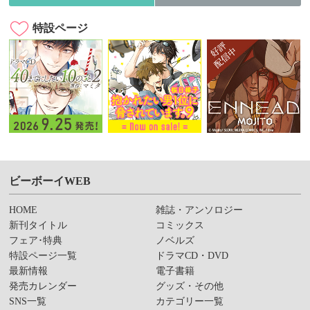
特設ページ
ビーボーイWEB
HOME
雑誌・アンソロジー
新刊タイトル
コミックス
フェア･特典
ノベルズ
特設ページ一覧
ドラマCD・DVD
最新情報
電子書籍
発売カレンダー
グッズ・その他
SNS一覧
カテゴリー一覧