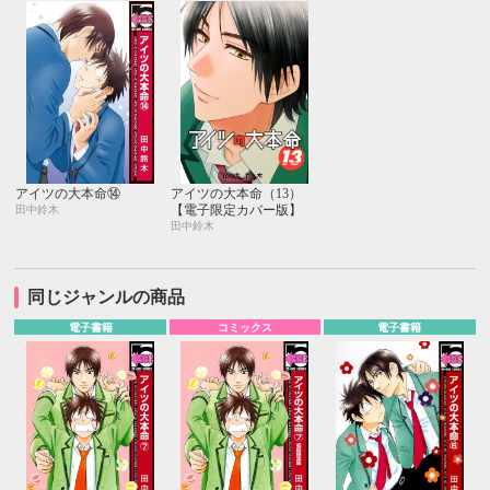
アイツの大本命⑭
アイツの大本命（13）
【電子限定カバー版】
田中鈴木
田中鈴木
同じジャンルの商品
電子書籍
コミックス
電子書籍