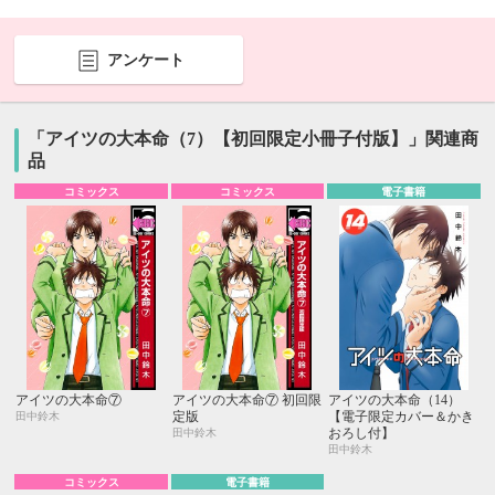
アンケート
「アイツの大本命（7）【初回限定小冊子付版】」関連商
品
コミックス
コミックス
電子書籍
アイツの大本命⑦
アイツの大本命⑦ 初回限
アイツの大本命（14）
定版
【電子限定カバー＆かき
田中鈴木
おろし付】
田中鈴木
田中鈴木
コミックス
電子書籍