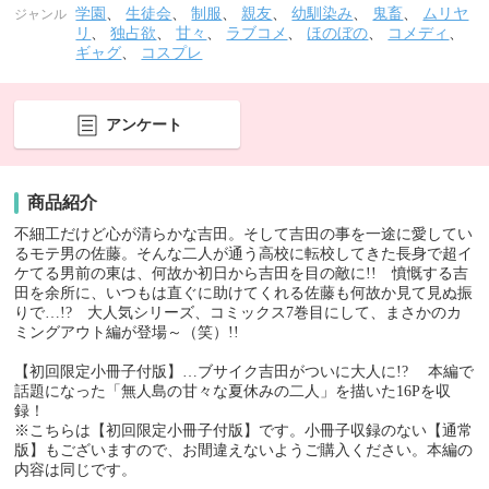
学園
、
生徒会
、
制服
、
親友
、
幼馴染み
、
鬼畜
、
ムリヤ
ジャンル
リ
、
独占欲
、
甘々
、
ラブコメ
、
ほのぼの
、
コメディ
、
ギャグ
、
コスプレ
アンケート
商品紹介
不細工だけど心が清らかな吉田。そして吉田の事を一途に愛してい
るモテ男の佐藤。そんな二人が通う高校に転校してきた長身で超イ
ケてる男前の東は、何故か初日から吉田を目の敵に!! 憤慨する吉
田を余所に、いつもは直ぐに助けてくれる佐藤も何故か見て見ぬ振
りで…!? 大人気シリーズ、コミックス7巻目にして、まさかのカ
ミングアウト編が登場～（笑）!!
【初回限定小冊子付版】…ブサイク吉田がついに大人に!? 本編で
話題になった「無人島の甘々な夏休みの二人」を描いた16Pを収
録！
※こちらは【初回限定小冊子付版】です。小冊子収録のない【通常
版】もございますので、お間違えないようご購入ください。本編の
内容は同じです。