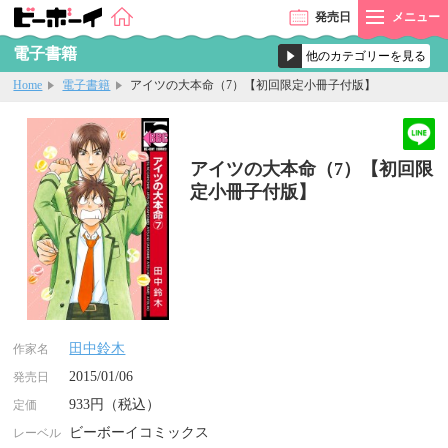
発売
日
メニュー
電子書籍
Home
電子書籍
アイツの大本命（7）【初回限定小冊子付版】
アイツの大本命（7）【初回限
定小冊子付版】
田中鈴木
作家名
2015/01/06
発売日
933円（税込）
定価
ビーボーイコミックス
レーベル