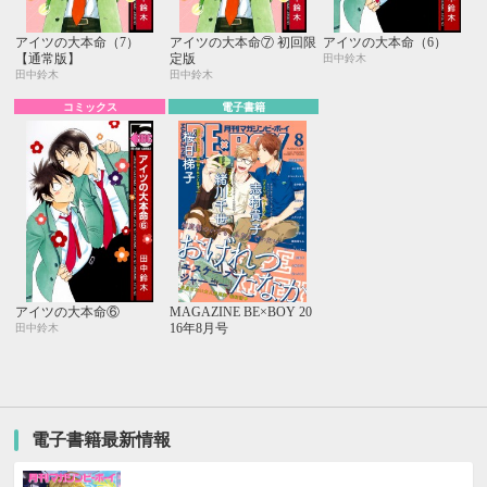
アイツの大本命（7）
アイツの大本命⑦ 初回限
アイツの大本命（6）
【通常版】
定版
田中鈴木
田中鈴木
田中鈴木
コミックス
電子書籍
アイツの大本命⑥
MAGAZINE BE×BOY 20
16年8月号
田中鈴木
電子書籍最新情報