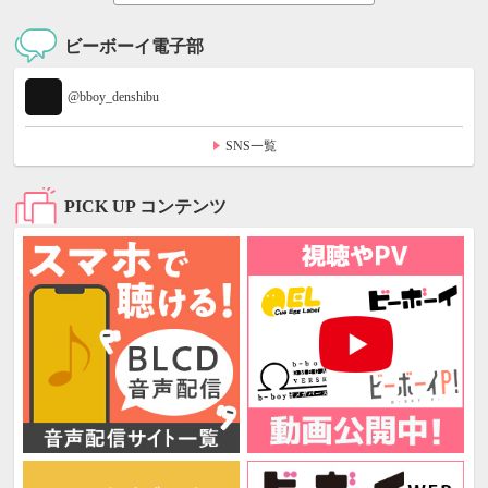
ビーボーイ電子部
@bboy_denshibu
SNS一覧
PICK UP コンテンツ