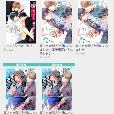
いつも3人一緒でね？
裏アカが新入社員にバレ
裏アカが新入社員にバレ
ました【電子限定かきお
ました
魚ともみ
ろし付】
魚ともみ
魚ともみ
電子書籍
電子書籍
裏アカが新入社員にバレ
裏アカが新入社員にバレ