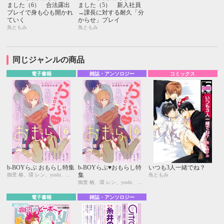
ました（6） 合法露出
ました（5） 新入社員
プレイで身も心も開かれ
→課長に対する耐久「分
ていく
からせ」プレイ
魚ともみ
魚ともみ
同じジャンルの商品
電子書籍
雑誌・アンソロジー
コミックス
b-BOYらぶ おもらし特集
b-BOYらぶ♥おもらし特
いつも3人一緒でね？
集
御景 椿、環 レン、yoshi、夏田ウシ、天河 藍、峰島なわこ、羽柴みず、桜井りょう、宝井さき、プルちょめ
魚ともみ
御景 椿、環 レン、yoshi、夏田ウシ、天河 藍、峰島なわこ、羽柴みず、桜井りょう、宝井さき、プルちょめ
電子書籍
雑誌・アンソロジー