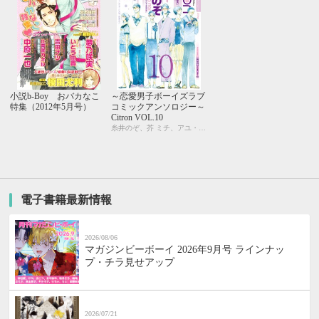
小説b-Boy おバカなこ
～恋愛男子ボーイズラブ
特集（2012年5月号）
コミックアンソロジー～
Citron VOL.10
糸井のぞ、芥 ミチ、アユ・ヤマネ、市川けい、北別府ニカ、草間さかえ、雲田はるこ、紺、彩景でりこ、汀 万里、名取いさと、西田 東、仁茂田あい、はにわ、峰島なわこ
電子書籍最新情報
2026/08/06
マガジンビーボーイ 2026年9月号 ラインナッ
プ・チラ見せアップ
2026/07/21