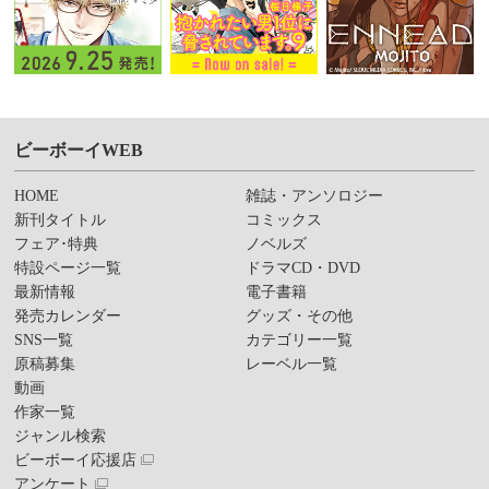
ビーボーイWEB
HOME
雑誌・アンソロジー
新刊タイトル
コミックス
フェア･特典
ノベルズ
特設ページ一覧
ドラマCD・DVD
最新情報
電子書籍
発売カレンダー
グッズ・その他
SNS一覧
カテゴリー一覧
原稿募集
レーベル一覧
動画
作家一覧
ジャンル検索
ビーボーイ応援店
アンケート