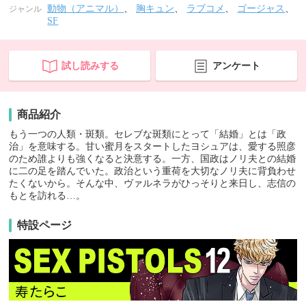
動物（アニマル）
、
胸キュン
、
ラブコメ
、
ゴージャス
、
ジャンル
SF
試し読みする
アンケート
商品紹介
もう一つの人類・斑類。セレブな斑類にとって「結婚」とは「政
治」を意味する。甘い蜜月をスタートしたヨシュアは、愛する照彦
のため誰よりも強くなると決意する。一方、国政はノリ夫との結婚
に二の足を踏んでいた。政治という重荷を大切なノリ夫に背負わせ
たくないから。そんな中、ヴァルネラがひっそりと来日し、志信の
もとを訪れる…。
特設ページ