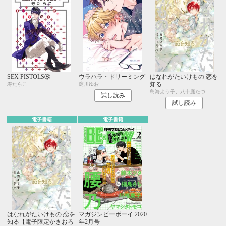
SEX PISTOLS⑧
ウラハラ・ドリーミング
はなれがたいけもの 恋を
知る
寿たらこ
淀川ゆお
鳥海よう子、八十庭たづ
試し読み
試し読み
電子書籍
電子書籍
はなれがたいけもの 恋を
マガジンビーボーイ 2020
知る【電子限定かきおろ
年2月号