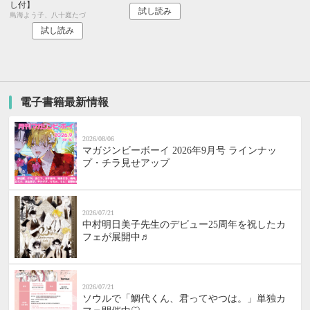
し付】
試し読み
鳥海よう子、八十庭たづ
試し読み
電子書籍最新情報
2026/08/06
マガジンビーボーイ 2026年9月号 ラインナッ
プ・チラ見せアップ
2026/07/21
中村明日美子先生のデビュー25周年を祝したカ
フェが展開中♬
2026/07/21
ソウルで「鯛代くん、君ってやつは。」単独カ