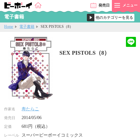
発売
日
メニュー
電子書籍
Home
電子書籍
SEX PISTOLS（8）
SEX PISTOLS（8）
寿たらこ
作家名
2014/05/06
発売日
681円（税込）
定価
スーパービーボーイコミックス
レーベル