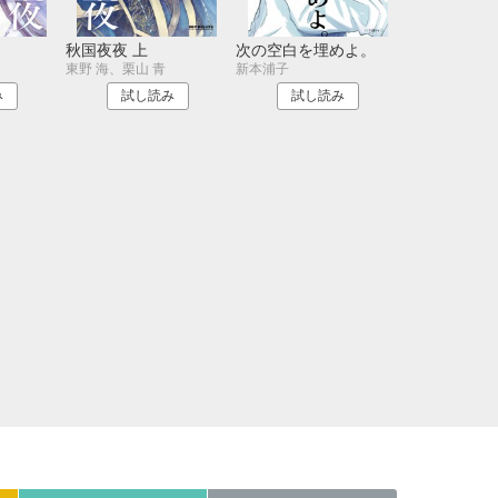
21
22
23
24
28
29
30
31
秋国夜夜 上
次の空白を埋めよ。
東野 海、栗山 青
新本浦子
み
試し読み
試し読み