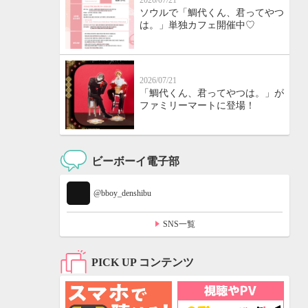
2026/07/21
ソウルで「鯛代くん、君ってやつ
は。」単独カフェ開催中♡
2026/07/21
「鯛代くん、君ってやつは。」が
ファミリーマートに登場！
ビーボーイ電子部
@bboy_denshibu
SNS一覧
PICK UP コンテンツ