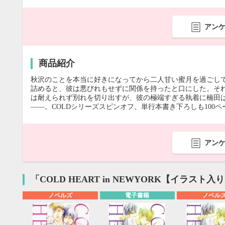
アン
商品紹介
秋沢のことを本当に好きになってから二人甘い蜜月を過ごし
詰めると、彼は悪びれもせずに関係を持ったと口にした。そ
は耐えられず別れを切り出すが、彼の極端すぎる執着に楠田
――。COLDシリーズスピンオフ、単行本書き下ろしも100
アン
「COLD HEART in NEWYORK【イラスト
ノベルズ
電子書籍
ノベル