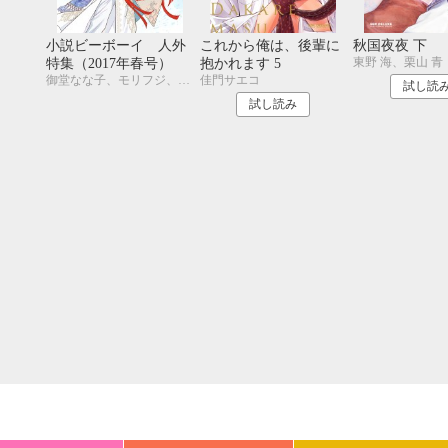
20
21
22
23
24
25
26
18
19
20
27
28
29
30
25
26
27
小説ビーボーイ 人外
これから俺は、後輩に
秋国夜夜 下
東野 海、栗山 青
特集（2017年春号）
抱かれます 5
御堂なな子、モリフジ、夢乃咲実、佐々木久美子、飯田実樹、宇喜田紅、周防佑未、水壬楓子、しおべり由生、松梶もとや、加東セツコ、桑原水菜、葛西リカコ、あじみね朔生、永井三郎、林 マキ、ひたき、aso、二駒レイム、福嶋ユッカ、水瀬結月
佳門サエコ
試し読
試し読み