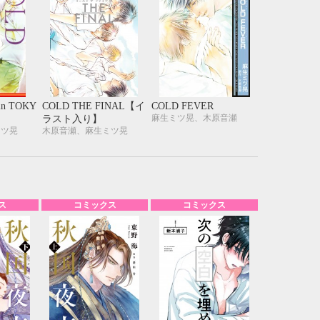
in TOKY
COLD THE FINAL【イ
COLD FEVER
麻生ミツ晃、木原音瀬
ラスト入り】
ミツ晃
木原音瀬、麻生ミツ晃
ス
コミックス
コミックス
10月
WED
THU
FRI
SAT
1
2
3
7
8
9
10
14
15
16
17