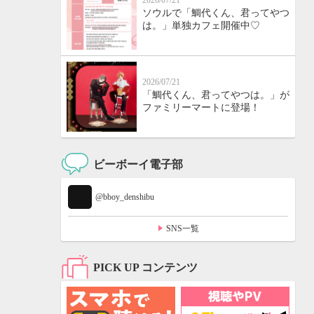
2026/07/21
ソウルで「鯛代くん、君ってやつ
は。」単独カフェ開催中♡
2026/07/21
「鯛代くん、君ってやつは。」が
ファミリーマートに登場！
ビーボーイ電子部
@bboy_denshibu
SNS一覧
PICK UP コンテンツ