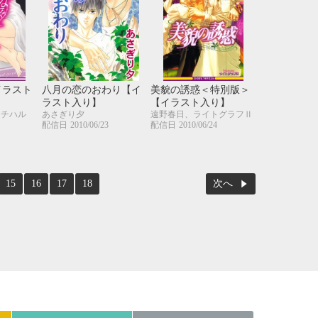
イラスト
八月の恋のおわり【イ
美貌の誘惑＜特別版＞
ラスト入り】
【イラスト入り】
イチハル
あさぎり夕
遠野春日、ライトグラフⅡ
配信日
2010/06/23
配信日
2010/06/24
15
16
17
18
次へ