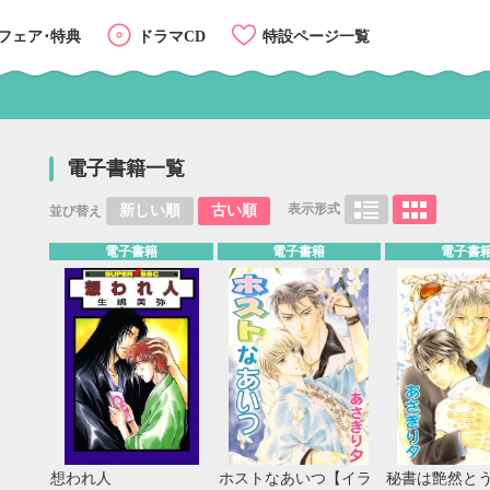
フェア･特典
ドラマCD
特設ページ一覧
電子書籍一覧
表示形式
新しい順
古い順
並び替え
電子書籍
電子書籍
電子書
想われ人
ホストなあいつ【イラ
秘書は艶然と