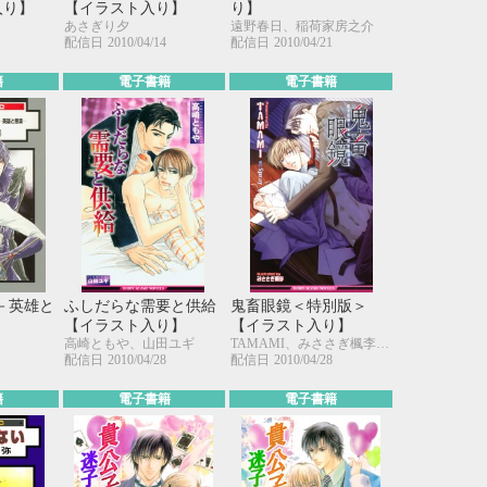
入り】
【イラスト入り】
り】
あさぎり夕
遠野春日、稲荷家房之介
配信日
2010/04/14
配信日
2010/04/21
籍
電子書籍
電子書籍
L－英雄と
ふしだらな需要と供給
鬼畜眼鏡＜特別版＞
【イラスト入り】
【イラスト入り】
高崎ともや、山田ユギ
TAMAMI、みささぎ楓李、Spray
配信日
2010/04/28
配信日
2010/04/28
籍
電子書籍
電子書籍