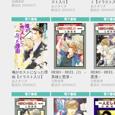
生嶋美弥
スト入り】
く【イラスト
配信日
2010/03/27
あさぎり夕
あさぎり夕
配信日
2010/03/31
配信日
2010/04/07
電子書籍
電子書籍
電子書
俺がホストになった理
HERO・HEEL（2）－
HERO・HEE
由【イラスト入り】
英雄と悪漢－
悪漢－
あさぎり夕
立野真琴
立野真琴
配信日
2010/04/21
配信日
2010/04/22
配信日
2010/04/22
電子書籍
電子書籍
電子書