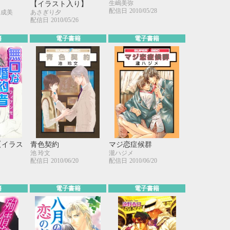
生嶋美弥
【イラスト入り】
21
22
23
24
配信日
2010/05/28
々成美
あさぎり夕
28
29
30
31
配信日
2010/05/26
籍
電子書籍
電子書籍
【イラス
青色契約
マジ恋症候群
池 玲文
瀧ハジメ
配信日
2010/06/20
配信日
2010/06/20
籍
電子書籍
電子書籍