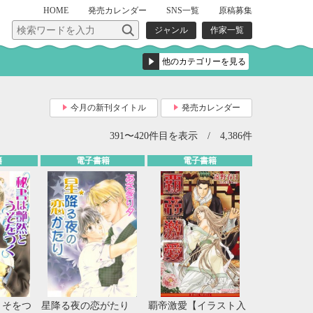
HOME
発売
カレンダー
SNS一覧
原稿募集
ジャンル
作家一覧
今月の新刊タイトル
発売カレンダー
391〜420件目を表示 / 4,386件
籍
電子書籍
電子書籍
うそをつ
星降る夜の恋がたり
覇帝激愛【イラスト入