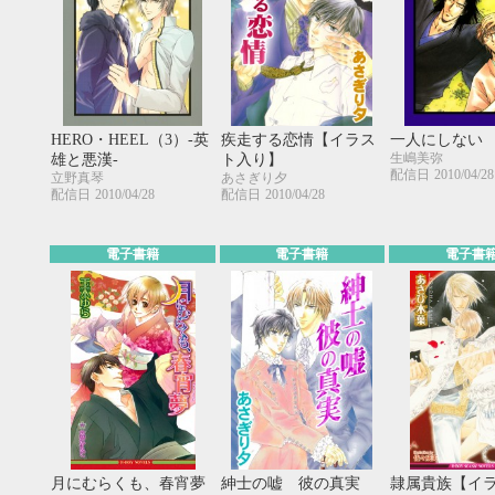
HERO・HEEL（3）-英
疾走する恋情【イラス
一人にしない
生嶋美弥
雄と悪漢-
ト入り】
配信日
2010/04/28
立野真琴
あさぎり夕
配信日
2010/04/28
配信日
2010/04/28
電子書籍
電子書籍
電子書
9月
SUN
MON
TUE
WED
THU
FRI
SAT
SUN
MON
TUE
1
2
3
4
5
6
7
8
9
10
11
12
4
5
6
月にむらくも、春宵夢
紳士の嘘 彼の真実
隷属貴族【イ
13
14
15
16
17
18
19
11
12
13