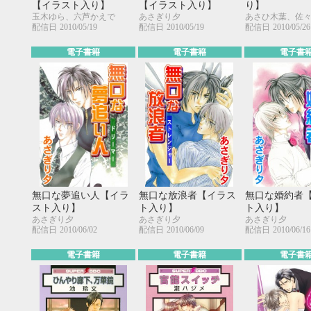
【イラスト入り】
【イラスト入り】
り】
20
21
22
23
24
25
26
18
19
20
玉木ゆら、六芦かえで
あさぎり夕
あさひ木葉、佐
27
28
29
30
25
26
27
配信日
2010/05/19
配信日
2010/05/19
配信日
2010/05/26
電子書籍
電子書籍
電子書
無口な夢追い人【イラ
無口な放浪者【イラス
無口な婚約者
スト入り】
ト入り】
ト入り】
あさぎり夕
あさぎり夕
あさぎり夕
配信日
2010/06/02
配信日
2010/06/09
配信日
2010/06/16
電子書籍
電子書籍
電子書