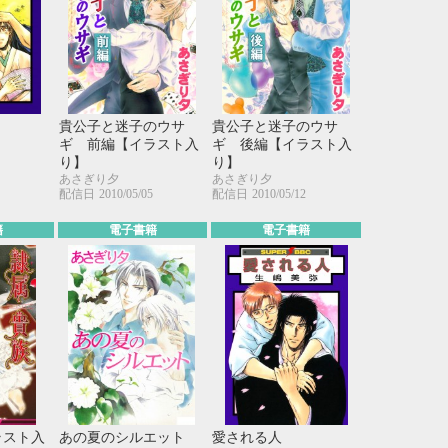
貴公子と迷子のウサ
貴公子と迷子のウサ
ギ 前編【イラスト入
ギ 後編【イラスト入
り】
り】
あさぎり夕
あさぎり夕
配信日
2010/05/05
配信日
2010/05/12
籍
電子書籍
電子書籍
10月
WED
THU
FRI
SAT
1
2
3
7
8
9
10
ラスト入
あの夏のシルエット
愛される人
14
15
16
17