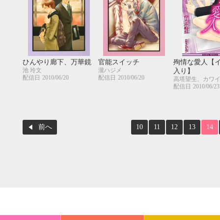
ひんやり廊下、万華鏡
官能スイッチ
殉情な愛人【
池 玲文
瀧ハジメ
入り】
配信日
2010/06/20
配信日
2010/06/20
高塔望生、カワ
配信日
2010/06/23
前へ
10
11
12
13
14